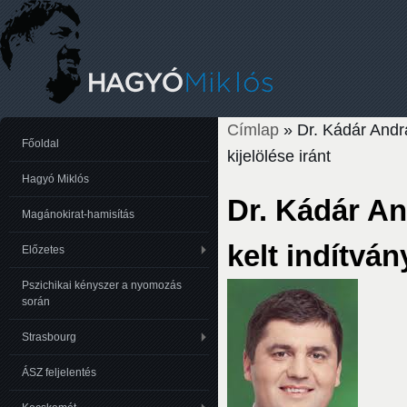
Címlap
» Dr. Kádár Andrá
Jelenlegi hely
Főoldal
kijelölése iránt
Hagyó Miklós
Dr. Kádár An
Magánokirat-hamisítás
kelt indítván
Előzetes
Pszichikai kényszer a nyomozás
során
Strasbourg
ÁSZ feljelentés