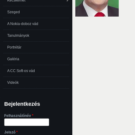
Kecskemét
Szeged
A Nokia-doboz vád
Tanulmányok
Portrétár
Galéria
A CC Soft-os vád
Videók
Bejelentkezés
Felhasználónév
*
Jelszó
*