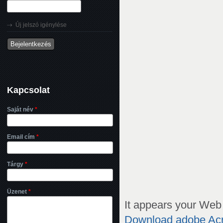
Új jelszó igénylése
Kapcsolat
Saját név
*
Email cím
*
Tárgy
*
Üzenet
*
It appears your Web 
Download adobe Ac