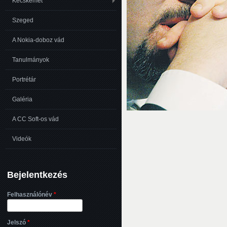
Kecskemét
Szeged
A Nokia-doboz vád
Tanulmányok
Portrétár
Galéria
A CC Soft-os vád
Videók
Bejelentkezés
Felhasználónév
*
Jelszó
*