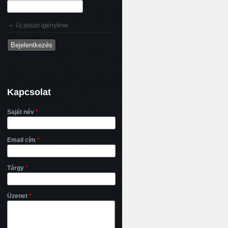
Új jelszó igénylése
Kapcsolat
Saját név
*
Email cím
*
Tárgy
*
Üzenet
*