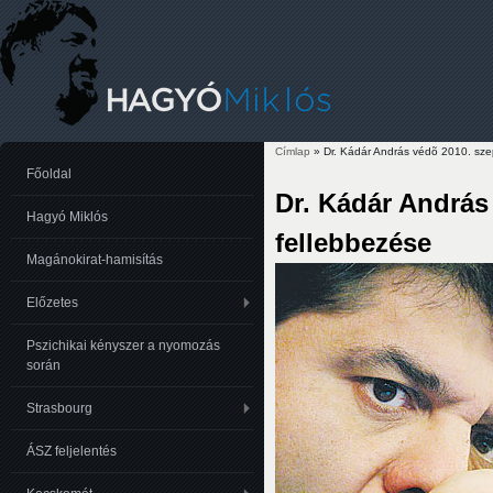
Címlap
» Dr. Kádár András védõ 2010. sze
Jelenlegi hely
Főoldal
Dr. Kádár András
Hagyó Miklós
fellebbezése
Magánokirat-hamisítás
Előzetes
Pszichikai kényszer a nyomozás
során
Strasbourg
ÁSZ feljelentés