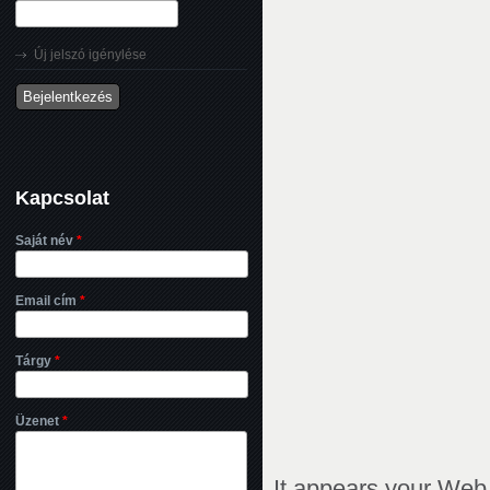
Új jelszó igénylése
Kapcsolat
Saját név
*
Email cím
*
Tárgy
*
Üzenet
*
It appears your Web 