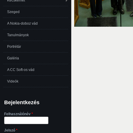
Kecskemét
Szeged
A Nokia-doboz vád
Tanulmányok
Portrétár
Galéria
A CC Soft-os vád
Videók
Bejelentkezés
Felhasználónév
*
Jelszó
*