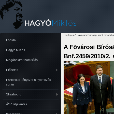
Címlap
» A Fõvárosi Bíróság, mint másodf
Jelenlegi hely
Főoldal
A Fõvárosi Bírós
Hagyó Miklós
Bnf.2459/2010/2.
Magánokirat-hamisítás
Előzetes
Pszichikai kényszer a nyomozás
során
Strasbourg
ÁSZ feljelentés