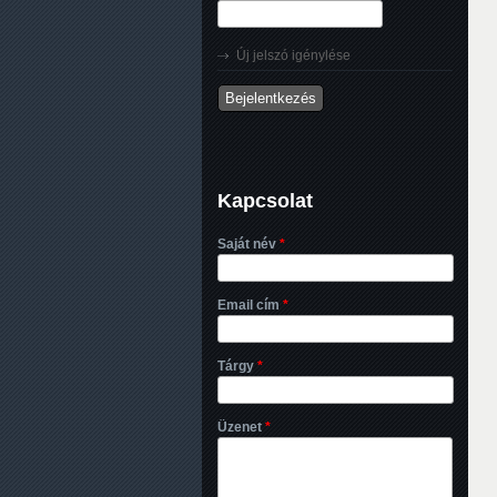
Új jelszó igénylése
Kapcsolat
Saját név
*
Email cím
*
Tárgy
*
Üzenet
*