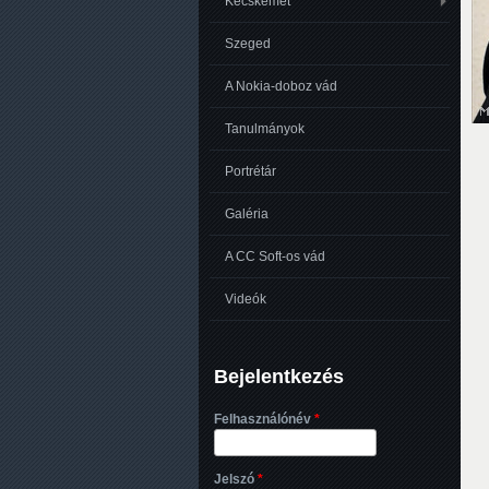
Kecskemét
Szeged
A Nokia-doboz vád
Tanulmányok
Portrétár
Galéria
A CC Soft-os vád
Videók
Bejelentkezés
Felhasználónév
*
Jelszó
*