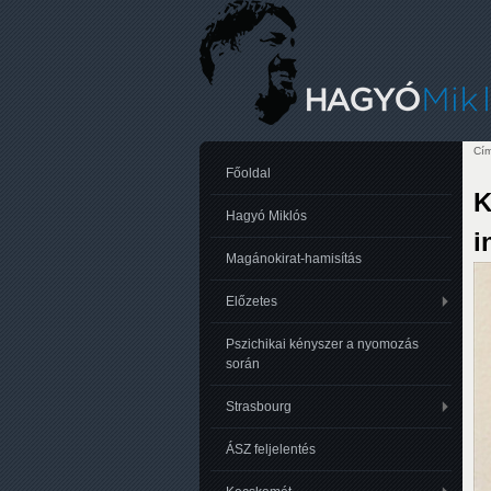
Cím
Je
Főoldal
K
Hagyó Miklós
i
Magánokirat-hamisítás
Előzetes
Pszichikai kényszer a nyomozás
során
Strasbourg
ÁSZ feljelentés