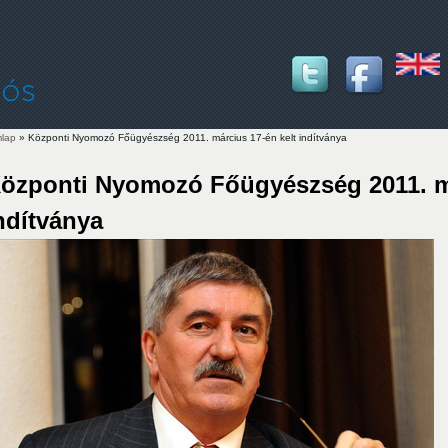
lap
» Központi Nyomozó Főügyészség 2011. március 17-én kelt indítványa
lenlegi hely
özponti Nyomozó Főügyészség 2011. má
ndítványa