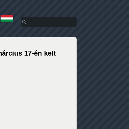
Keresés
Keresés űrlap
rcius 17-én kelt