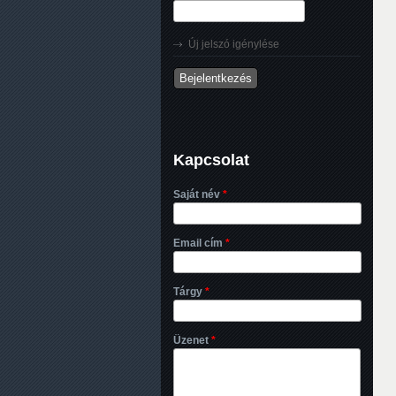
Új jelszó igénylése
Kapcsolat
Saját név
*
Email cím
*
Tárgy
*
Üzenet
*