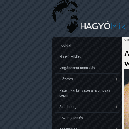
Cím
Je
Főoldal
A
Hagyó Miklós
v
Magánokirat-hamisítás
Előzetes
Pszichikai kényszer a nyomozás
során
Strasbourg
ÁSZ feljelentés