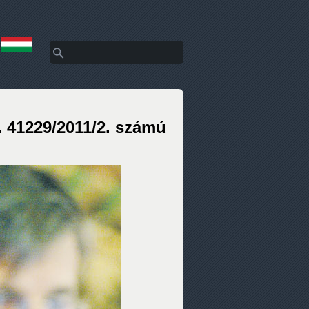
Keresés
Keresés űrlap
. 41229/2011/2. számú