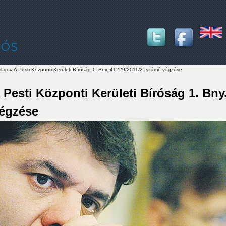
lap
» A Pesti Központi Kerületi Bíróság 1. Bny. 41229/2011/2. számú végzése
lenlegi hely
 Pesti Központi Kerületi Bíróság 1. Bny
égzése