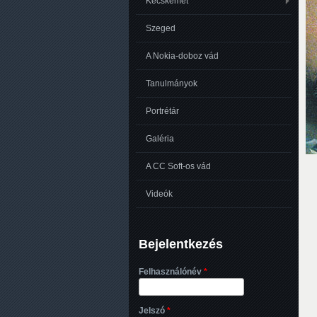
Kecskemét
Szeged
A Nokia-doboz vád
Tanulmányok
Portrétár
Galéria
A CC Soft-os vád
Videók
Bejelentkezés
Felhasználónév
*
Jelszó
*