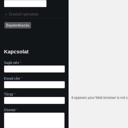
Új jelszó igénylése
Kapcsolat
Saját név
*
Email cím
*
Tárgy
*
It appears your Web browser is not c
Üzenet
*