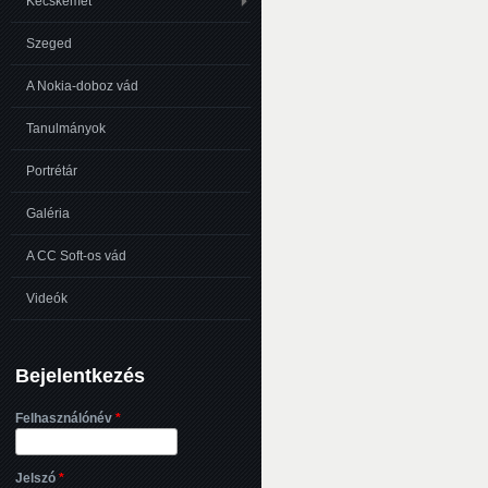
Kecskemét
Szeged
A Nokia-doboz vád
Tanulmányok
Portrétár
Galéria
A CC Soft-os vád
Videók
Bejelentkezés
Felhasználónév
*
Jelszó
*