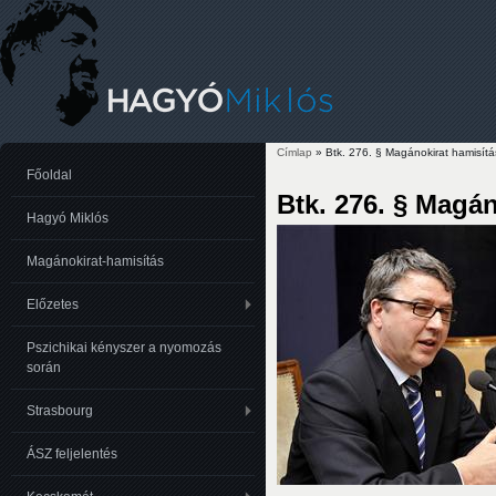
Címlap
» Btk. 276. § Magánokirat hamisítá
Jelenlegi hely
Főoldal
Btk. 276. § Magán
Hagyó Miklós
Magánokirat-hamisítás
Előzetes
Pszichikai kényszer a nyomozás
során
Strasbourg
ÁSZ feljelentés