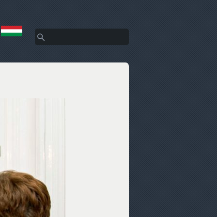
Keresés
Keresés űrlap