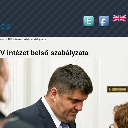
lap
» BV intézet belső szabályzata
lenlegi hely
V intézet belső szabályzata