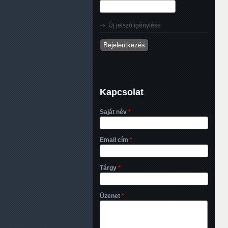
Új jelszó igénylése
Kapcsolat
Saját név
*
Email cím
*
Tárgy
*
Üzenet
*