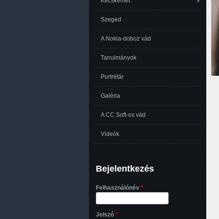
Kecskemét
Szeged
A Nokia-doboz vád
Tanulmányok
Portrétár
Galéria
A CC Soft-os vád
Videók
Bejelentkezés
Felhasználónév
*
Jelszó
*