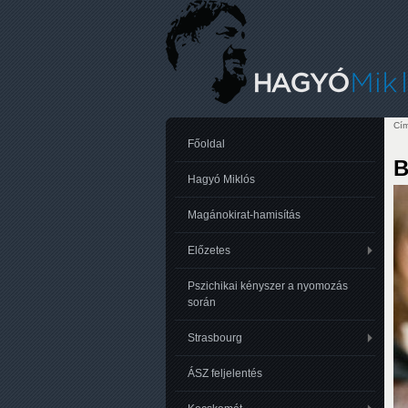
Cím
Je
Főoldal
B
Hagyó Miklós
Magánokirat-hamisítás
Előzetes
Pszichikai kényszer a nyomozás
során
Strasbourg
ÁSZ feljelentés