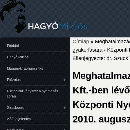
Címlap
» Meghatalmazás H
Jelenlegi hely
Főoldal
gyakorlására - Központi
Hagyó Miklós
Ellenjegyezte: dr. Szűcs
Magánokirat-hamisítás
Meghatalmazá
Előzetes
Kft.-ben lév
Pszichikai kényszer a nyomozás
során
Központi Ny
Strasbourg
2010. augusz
ÁSZ feljelentés