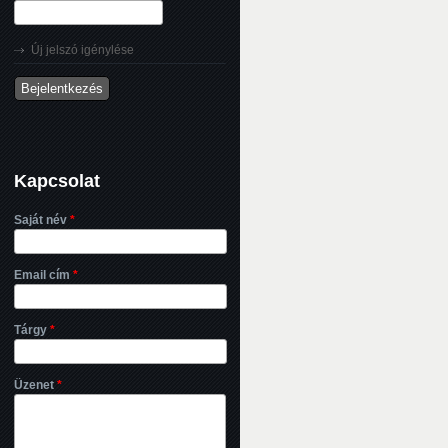
Új jelszó igénylése
Kapcsolat
Saját név
*
Email cím
*
Tárgy
*
Üzenet
*