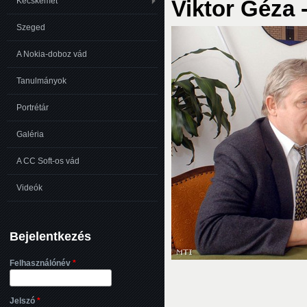
Viktor Géza 
Kecskemét
Szeged
A Nokia-doboz vád
Tanulmányok
Portrétár
Galéria
A CC Soft-os vád
Videók
Bejelentkezés
Felhasználónév
*
Jelszó
*