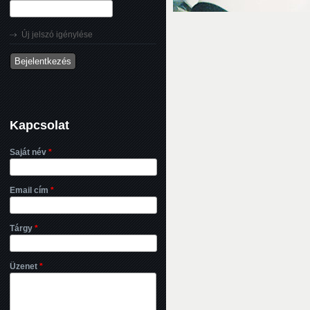
Új jelszó igénylése
Kapcsolat
Saját név
*
Email cím
*
Tárgy
*
Üzenet
*