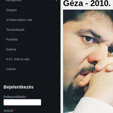
Géza - 2010.
Kecskemét
Szeged
A Nokia-doboz vád
Tanulmányok
Portrétár
Galéria
A CC Soft-os vád
Videók
Bejelentkezés
Felhasználónév
*
Jelszó
*