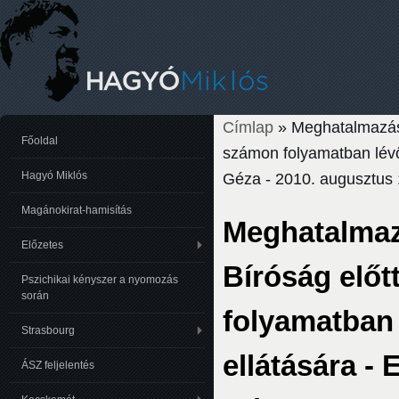
Címlap
» Meghatalmazás 
Jelenlegi hely
Főoldal
számon folyamatban lévő 
Hagyó Miklós
Géza - 2010. augusztus 
Magánokirat-hamisítás
Meghatalmazá
Előzetes
Bíróság előt
Pszichikai kényszer a nyomozás
során
folyamatban 
Strasbourg
ellátására - 
ÁSZ feljelentés