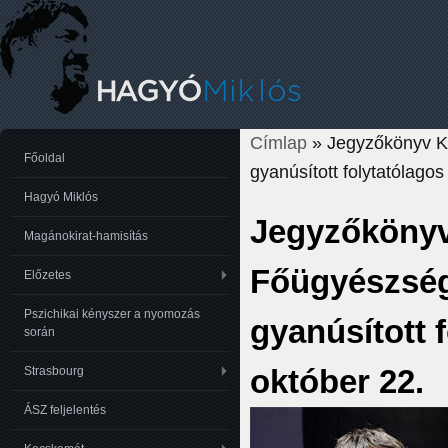
Címlap
» Jegyzőkönyv K
Jelenlegi hely
Főoldal
gyanúsított folytatólagos
Hagyó Miklós
Jegyzőköny
Magánokirat-hamisítás
Főügyészség
Előzetes
Pszichikai kényszer a nyomozás
gyanúsított f
során
október 22.
Strasbourg
ÁSZ feljelentés