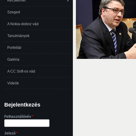
Kecskemét
Szeged
A Nokia-doboz vád
Tanulmányok
Portrétár
Galéria
A CC Soft-os vád
Videók
Bejelentkezés
Felhasználónév
*
Jelszó
*