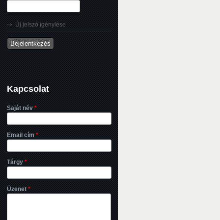
Új jelszó igénylése
Kapcsolat
Saját név
*
Email cím
*
Tárgy
*
Üzenet
*