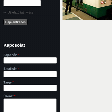
Új jelszó igénylése
Kapcsolat
Saját név
*
Email cím
*
Tárgy
*
Üzenet
*