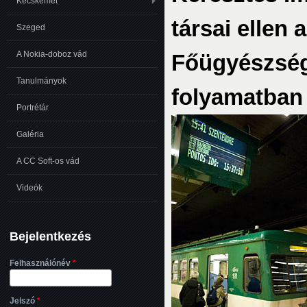
Kecskemét
társai ellen
Szeged
A Nokia-doboz vád
Főügyészség
Tanulmányok
folyamatban
Portrétár
Galéria
A CC Soft-os vád
Videók
Bejelentkezés
Felhasználónév
*
Jelszó
*