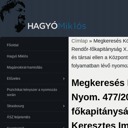
Címlap
» Megkeresés Kö
Jelenlegi hely
Főoldal
Rendőr-főkapitányság X.
Hagyó Miklós
és társai ellen a Közp
folyamatban lévő nyomo
Magánokirat-hamisítás
Előzetes
Megkeresés
Pszichikai kényszer a nyomozás
Nyom. 477/2
során
Strasbourg
főkapitánysá
ÁSZ feljelentés
Keresztes I