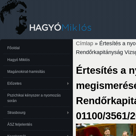
Címlap
» Értesítés a ny
Jelenlegi hely
Főoldal
Rendőrkapitányság Vizsg
Hagyó Miklós
Értesítés a 
Magánokirat-hamisítás
megismerésér
Előzetes
Pszichikai kényszer a nyomozás
Rendőrkapitá
során
01100/3561/2
Strasbourg
ÁSZ feljelentés