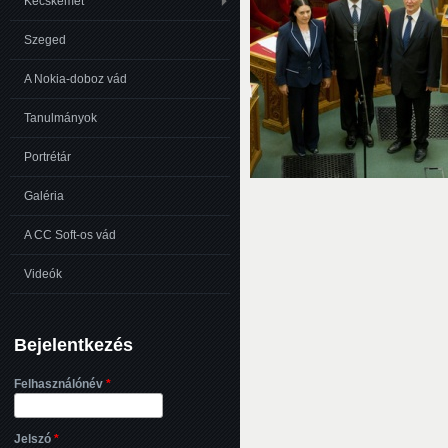
Kecskemét
Szeged
A Nokia-doboz vád
Tanulmányok
Portrétár
Galéria
A CC Soft-os vád
Videók
Bejelentkezés
Felhasználónév
*
Jelszó
*