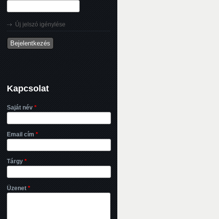
Új jelszó igénylése
Kapcsolat
Saját név
*
Email cím
*
Tárgy
*
Üzenet
*