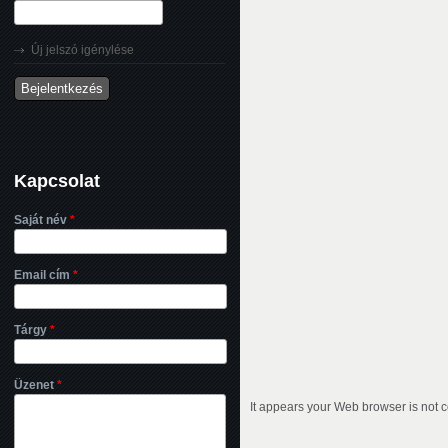
Új jelszó igénylése
Kapcsolat
Saját név
*
Email cím
*
Tárgy
*
Üzenet
*
It appears your Web browser is not c