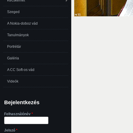
Kecskemét
Szeged
A Nokia-doboz vád
Tanulmányok
Portrétár
Galéria
A CC Soft-os vád
Videók
Bejelentkezés
Felhasználónév
*
Jelszó
*