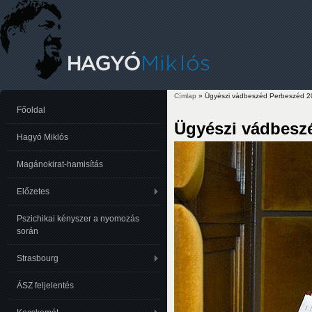
Címlap
» Ügyészi vádbeszéd Perbeszéd 20
Jelenlegi hely
Főoldal
Ügyészi vádbeszé
Hagyó Miklós
Magánokirat-hamisítás
Előzetes
Pszichikai kényszer a nyomozás
során
Strasbourg
ÁSZ feljelentés