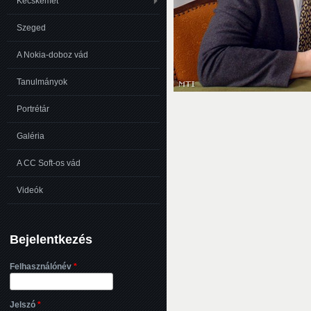
Kecskemét
Szeged
A Nokia-doboz vád
Tanulmányok
Portrétár
Galéria
A CC Soft-os vád
Videók
Bejelentkezés
Felhasználónév
*
Jelszó
*