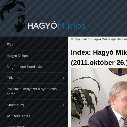
Címlap
» Index: Hagyó Miklós tagadta a ma
Jelenlegi hely
Főoldal
Index: Hagyó Mik
Hagyó Miklós
(2011.október 26.
Magánokirat-hamisítás
Előzetes
Pszichikai kényszer a nyomozás
során
Strasbourg
ÁSZ feljelentés