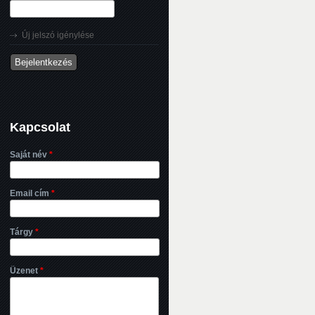
Új jelszó igénylése
Kapcsolat
Saját név
*
Email cím
*
Tárgy
*
Üzenet
*