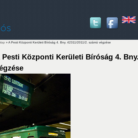
lap
» A Pesti Központi Kerületi Bíróság 4. Bny. 42311/2011/2. számú végzése
lenlegi hely
 Pesti Központi Kerületi Bíróság 4. Bny
égzése