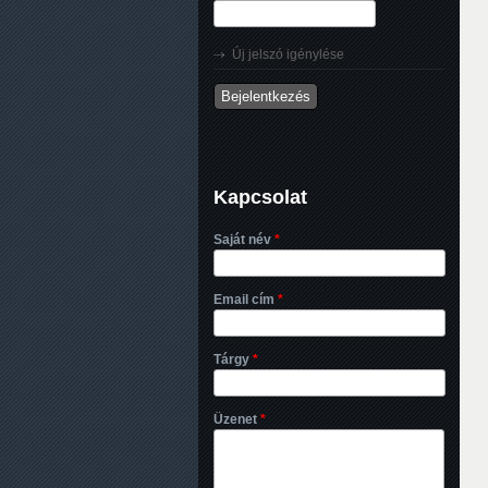
Új jelszó igénylése
Kapcsolat
Saját név
*
Email cím
*
Tárgy
*
Üzenet
*