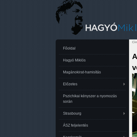
Cím
Je
Főoldal
A
Hagyó Miklós
v
Magánokirat-hamisítás
Előzetes
Pszichikai kényszer a nyomozás
során
Strasbourg
ÁSZ feljelentés