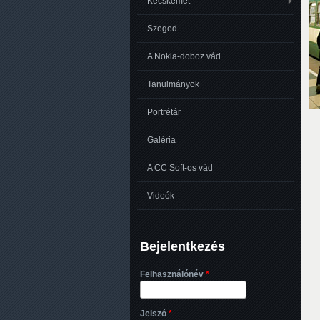
Kecskemét
Szeged
A Nokia-doboz vád
Tanulmányok
Portrétár
Galéria
A CC Soft-os vád
Videók
Bejelentkezés
Felhasználónév
*
Jelszó
*