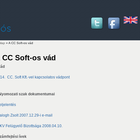
lap
» A CC Soft-os vád
lenlegi hely
 CC Soft-os vád
Vád
./14. CC. Soft Kft.-vel kapcsolatos vádpont
. Nyomozati szak dokumentumai
eljelentés
Balogh Zsolt 2007.12.29-i e-mail
BKV Felügyelő Bizottsága 2008.04.10.
Számfejtési ívek