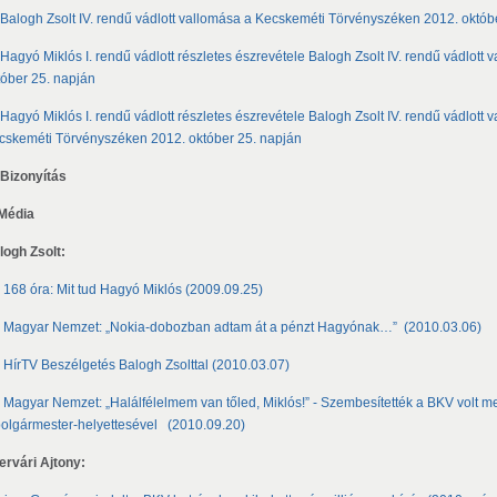
Balogh Zsolt IV. rendű vádlott vallomása a Kecskeméti Törvényszéken 2012. októb
Hagyó Miklós I. rendű vádlott részletes észrevétele Balogh Zsolt IV. rendű vádlot
tóber 25. napján
Hagyó Miklós I. rendű vádlott részletes észrevétele Balogh Zsolt IV. rendű vádlott 
cskeméti Törvényszéken 2012. október 25. napján
. Bizonyítás
 Média
logh Zsolt:
-
168 óra: Mit tud Hagyó Miklós (2009.09.25)
Magyar Nemzet: „Nokia-dobozban adtam át a pénzt Hagyónak…” (2010.03.06)
HírTV Beszélgetés Balogh Zsolttal (2010.03.07)
-
Magyar Nemzet: „Halálfélelmem van tőled, Miklós!” - Szembesítették a BKV volt m
polgármester-helyettesével (2010.09.20)
ervári Ajtony: