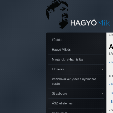
Cím
Je
Főoldal
A
Hagyó Miklós
I. 
Magánokirat-hamisítás
- I
Előzetes
II
Pszichikai kényszer a nyomozás
során
- F
- 
Strasbourg
- 
ÁSZ feljelentés
- 