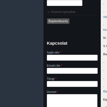
-
Új jelszó igénylése
-
ok
- 
Ke
IV
Kapcsolat
V.
Saját név
*
Ba
Email cím
*
-
-
Tárgy
*
fő
Üzenet
*
Eg