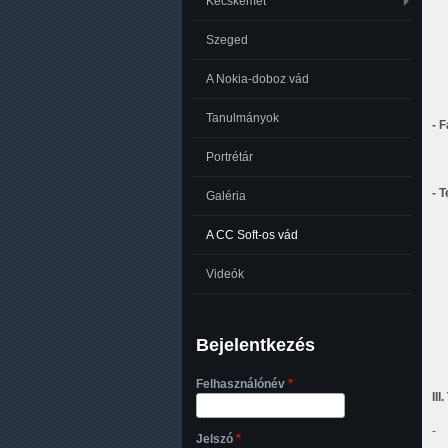
Kecskemét
Szeged
A Nokia-doboz vád
Tanulmányok
- 
Portrétár
- T
Galéria
A CC Soft-os vád
Videók
Bejelentkezés
Felhasználónév
*
II
- 
Jelszó
*