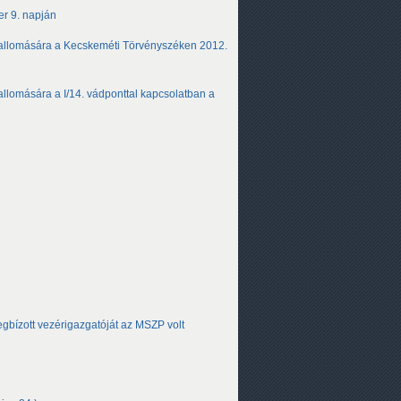
er 9. napján
t vallomására a Kecskeméti Törvényszéken 2012.
vallomására a I/14. vádponttal kapcsolatban a
egbízott vezérigazgatóját az MSZP volt