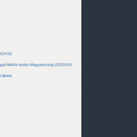
2624/10
Hagyó Miklós kontra Magyarország (52624/10
ítélete