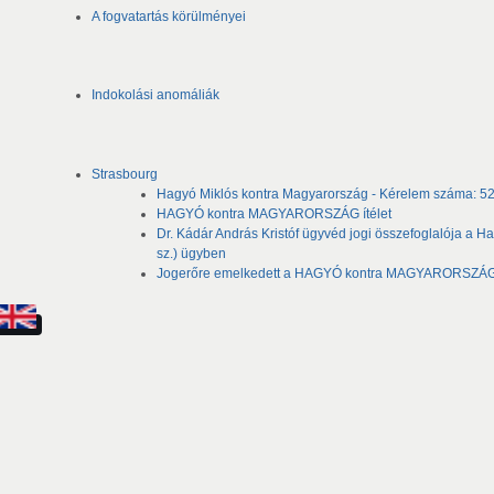
A fogvatartás körülményei
Indokolási anomáliák
Strasbourg
Hagyó Miklós kontra Magyarország - Kérelem száma: 5
HAGYÓ kontra MAGYARORSZÁG ítélet
Dr. Kádár András Kristóf ügyvéd jogi összefoglalója a 
sz.) ügyben
Jogerőre emelkedett a HAGYÓ kontra MAGYARORSZÁG 