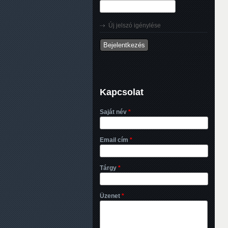
Új jelszó igénylése
Kapcsolat
Saját név
*
Email cím
*
Tárgy
*
Üzenet
*