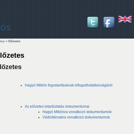
lap
» Előzetes
lenlegi hely
lőzetes
lőzetes
Hagyó Miklós fogvatartásának elfogadhatatlanságáról
Az előzetes letartóztatás dokumentumai
Hagyó Miklósra vonatkozó dokumentumok:
Vádlottársakra vonatkozó dokumentumok: