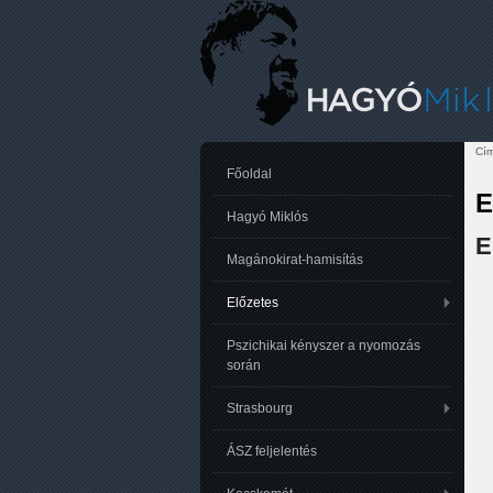
Cím
Je
Főoldal
E
Hagyó Miklós
E
Magánokirat-hamisítás
Előzetes
Pszichikai kényszer a nyomozás
során
Strasbourg
ÁSZ feljelentés