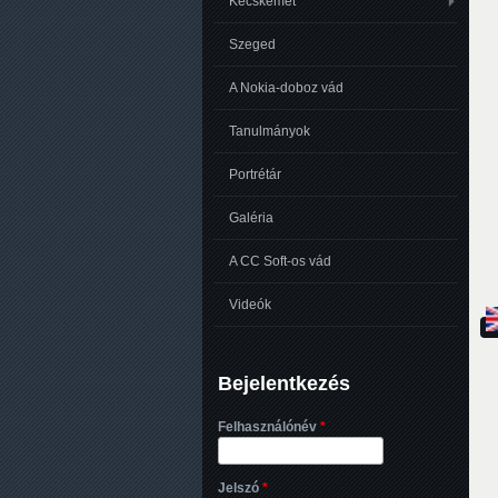
Kecskemét
Szeged
A Nokia-doboz vád
Tanulmányok
Portrétár
Galéria
A CC Soft-os vád
Videók
Bejelentkezés
Felhasználónév
*
Jelszó
*