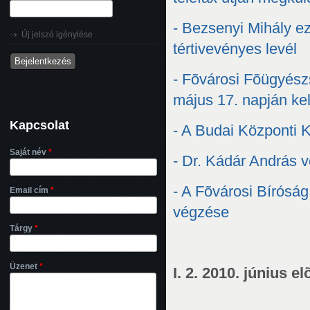
- Bezsenyi Mihály ez
Új jelszó igénylése
tértivevényes levél
- Fõvárosi Fõügyés
május 17. napján kel
Kapcsolat
- A Budai Központi 
Saját név
*
- Dr. Kádár András v
- A Fõvárosi Bírósá
Email cím
*
végzése
Tárgy
*
Üzenet
*
I. 2. 2010. június 