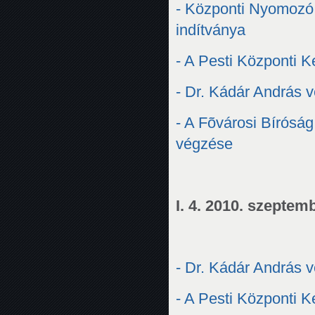
- Központi Nyomozó 
indítványa
- A Pesti Központi 
- Dr. Kádár András v
- A Fõvárosi Bírósá
végzése
I. 4. 2010. szeptem
- Dr. Kádár András v
- A Pesti Központi 