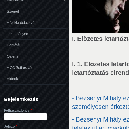
Kecskemét
Szeged
A Nokia-doboz vád
Tanulmányok
I. Elõzetes letart
Portrétár
Galéria
I. 1. Elõzetes let
A CC Soft-os vád
letartóztatás elren
Videók
- Bezsenyi Mihály ez
Bejelentkezés
személyesen érkeztet
Felhasználónév
*
- Bezsenyi Mihály ez
Jelszó
*
telefax útján megküld