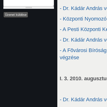
- Dr. Kádár András v
- Központi Nyomozó 
- A Pesti Központi 
- Dr. Kádár András v
- A Fõvárosi Bírósá
végzése
I. 3. 2010. auguszt
- Dr. Kádár András v