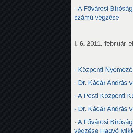
- A Fõvárosi Bírósá
számú végzése
I. 6. 2011. február
- Központi Nyomozó 
- Dr. Kádár András v
- A Pesti Központi 
- Dr. Kádár András v
-
A Fővárosi Bíróság
végzése Hagyó Mikló