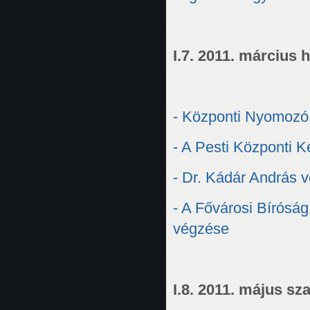
I.7. 2011. március
- Központi Nyomozó 
- A Pesti Központi 
- Dr. Kádár András v
- A Fővárosi Bírósá
végzése
I.8. 2011. május sz