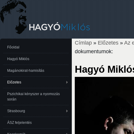
Címlap
»
Előzetes
»
Az 
Jelenlegi hely
Főoldal
dokumentumok:
Hagyó Miklós
Hagyó Mikló
Magánokirat-hamisítás
Előzetes
Pszichikai kényszer a nyomozás
során
Strasbourg
ÁSZ feljelentés