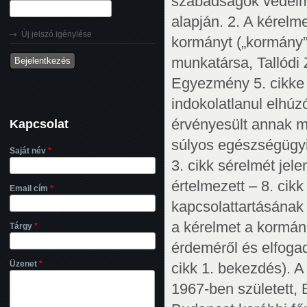
Új jelszó igénylése
Kapcsolat
Saját név
*
Email cím
*
Tárgy
*
Üzenet
*