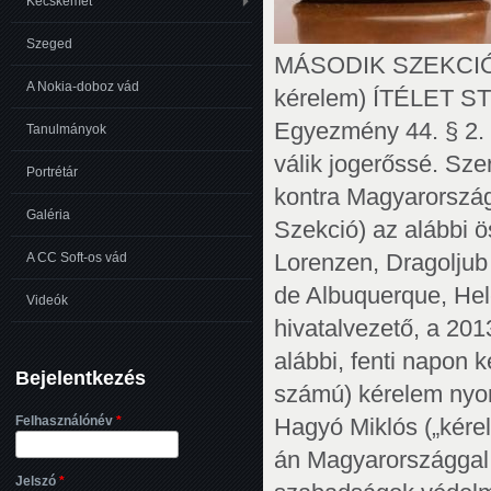
Kecskemét
Szeged
MÁSODIK SZEKCIÓ HAGYÓ kontra MAGYARORSZÁG (52624/10 sz. kérelem) ÍTÉLET STRASBOURG 2013. ÁPRILIS 23. Ez az ítélet az Egyezmény 44. § 2. bekezdésében foglalt feltételek bekövetkezése esetén válik jogerőssé. Szerkesztői változtatások lehetségesek benne. A Hagyó kontra Magyarország ügyben az Emberi Jogok Európai Bírósága (Második Szekció) az alábbi összetételű kamarában: Guido Raimondi, elnök, Peer Lorenzen, Dragoljub Popović, Sajó András, Nebojša Vučinić, Paulo Pinto de Albuquerque, Helen Keller, bírák, és Stanley Naismith, szekció hivatalvezető, a 2013. április 2-án megtartott zárt ülésen, meghozta az alábbi, fenti napon kelt ítéletet: AZ ELJÁRÁS 1. Az eljárás azon (52624/10 számú) kérelem nyomán indult meg, amelyet a magyar állampolgárságú Hagyó Miklós („kérelmező”) nyújtott be a Bírósághoz 2010. szeptember 6-án Magyarországgal szemben az emberi jogok és az alapvető szabadságok védelméről szóló Egyezmény („Egyezmény”) 34. cikke alapján. 2. A kérelmezőt Kádár A., budapesti ügyvéd képviselte. A magyar kormányt („kormány”) a Közigazgatási és Igazságügyi Minisztérium munkatársa, Tallódi Zoltán kormányképviselő képviselte. 3. A kérelmező az Egyezmény 5. cikke alapján sérelmezte, hogy előzetes letartóztatása indokolatlanul elhúzódott, és hogy a “fegyverek egyenlőségének” elve nem érvényesült annak meghosszabbításai során. Azt is panaszolta, hogy súlyos egészségügyi problémáit nem vették megfelelően figyelembe, ami a 3. cikk sérelmét jelenti. Végezetül az – önmagában és a 13. cikkel együtt értelmezett – 8. cikk alapján sérelmezte a családtagjaival való kapcsolattartásának korlátozását. 4. 2012. április 13-án a Bíróság közölte a kérelmet a kormánnyal. Arról is döntés született, hogy a kérelem érdeméről és elfogadhatóságáról a Bíróság együttes határozatot hoz (29. cikk 1. bekezdés). A TÉNYEK I. AZ ÜGY KÖRÜLMÉNYEI 5. A kérelmező 1967-ben született, Budapesten él. 6. 2010. május 14-én a kérelmezőt, Budapest korábbi főpolgármester-helyettesét és korábbi országgyűlési képviselőt őrizetbe vették a Budapesti Közlekedési Vállalatnál elkövetett különösen nagy vagyoni hátrányt okozó hűtlen kezelés gyanújával. A rendőrség röviddel azután vette őrizetbe kérelmezőt, hogy a 2010-es általános választások során megválasztott új országgyűlési képviselők felesküdtek, és ezért a kérelmező elveszítette képviselői mentelmi jogát. Ezt megelőzően, 2010 januárjában és márciusában a Közlekedési Vállalat néhány vezető tisztségviselőjét és a kérelmező egy közeli munkatársát már ugyanebben az ügyben meggyanúsították. 7. A kérelmező előzetes letartóztatására irányuló ügyészi indítvány az esetleges szökés és összebeszélés veszélyére hivatkozott. 8. A védelem azzal érvelt, hogy a kérelmező, noha hónapok óta tudta, hogy mentelmi jogának megszűnése után nagy valószínűséggel meggyanúsítják, nem hagyta el az országot. Felhívta rá a figyelmet, hogy a Budapesti Közlekedési V
A Nokia-doboz vád
Tanulmányok
Portrétár
Galéria
A CC Soft-os vád
Videók
Bejelentkezés
Felhasználónév
*
Jelszó
*