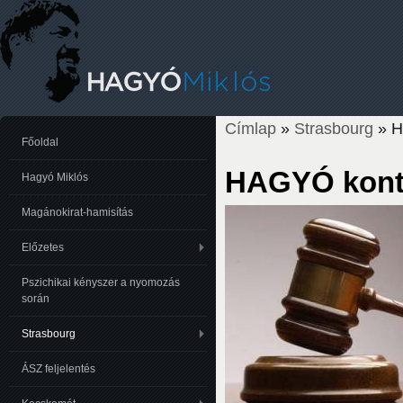
Címlap
»
Strasbourg
» H
Jelenlegi hely
Főoldal
HAGYÓ kont
Hagyó Miklós
Magánokirat-hamisítás
Előzetes
Pszichikai kényszer a nyomozás
során
Strasbourg
ÁSZ feljelentés