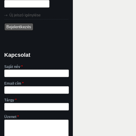
Új jelszó igénylése
Kapcsolat
Saját név
*
Email cím
*
Tárgy
*
Üzenet
*