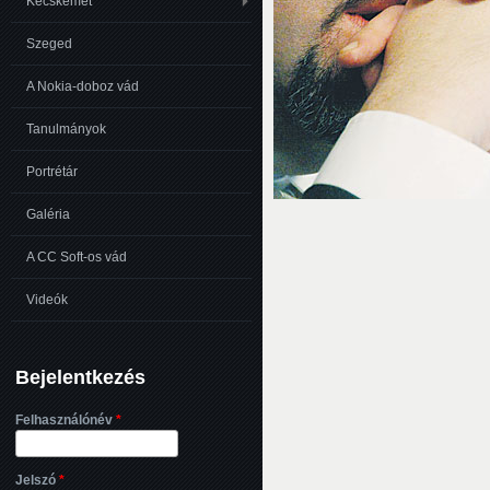
Kecskemét
Szeged
A Nokia-doboz vád
Tanulmányok
Portrétár
Galéria
A CC Soft-os vád
Videók
Bejelentkezés
Felhasználónév
*
Jelszó
*