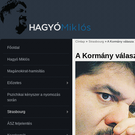
Címlap
»
Strasbourg
» A Kormány válasza
Jelenlegi hely
Főoldal
A Kormány válas
Hagyó Miklós
Magánokirat-hamisítás
Előzetes
Pszichikai kényszer a nyomozás
során
Strasbourg
ÁSZ feljelentés