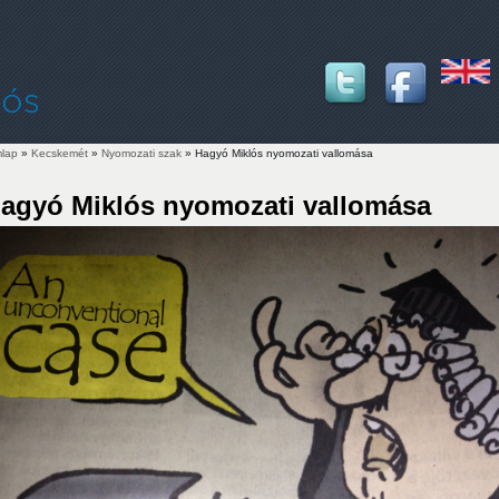
lap
»
Kecskemét
»
Nyomozati szak
» Hagyó Miklós nyomozati vallomása
lenlegi hely
agyó Miklós nyomozati vallomása