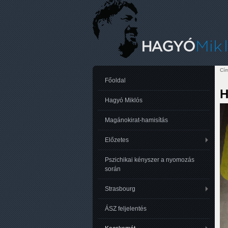
Cím
Je
Főoldal
H
Hagyó Miklós
Magánokirat-hamisítás
Előzetes
Pszichikai kényszer a nyomozás
során
Strasbourg
ÁSZ feljelentés