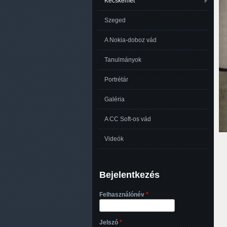
Kecskemét
Szeged
A Nokia-doboz vád
Tanulmányok
Portrétár
Galéria
A CC Soft-os vád
Videók
Bejelentkezés
Felhasználónév
*
Jelszó
*