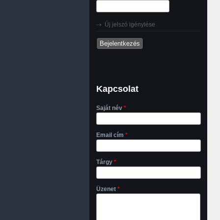
Új jelszó igénylése
Kapcsolat
Saját név
*
Email cím
*
Tárgy
*
Üzenet
*