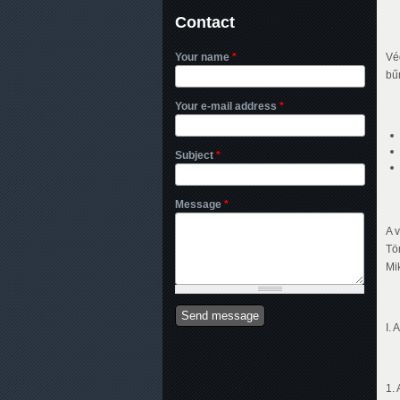
Contact
Your name
*
Vé
bű
Your e-mail address
*
Subject
*
Message
*
A 
Tö
Mi
I.
1.