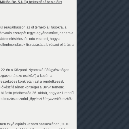
klós Be. 5.§ (3) bekezdésében előírt
l reagálhasson az őt terhelő állításokra, a
ját valós szerepét tegye egyértelművé, hanem a
vádemeléséhez és oda vezetett, hogy a
t ellentmondások tisztázását a bírósági eljárásra
ber 22-én a Központi Nyomozó Főügyészségen
„mozgáskorlátozó eszköz”) a kezén a
szeket és konkrétan azt a rendelkezést,
lőkészítésének költségei a BKV-t terhelik.
lította (vádbeszéd 26. oldal), hogy az I. rendű
rtelmezése szerint
„ügyészi kényszerítő eszköz
ben folyó eljárás kezdeti szakaszában, 2010.