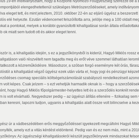
nius 19-én indítványoztam, hogy a Központi Nyomozó Főügyészség szerezze be a 
empontjából elengedhetetlenül szükséges Metrószerződéseket, amely indítványo
lva eleget tett, és mint jeleztem, 2010. október 22-én az eljáró ügyész a beszerzet
klós elé helyezte. Ezután védencemet felszólította arra, jelölje meg a 100 oldalt
okat a pontokat, melyek a korábbi gyanúsítotti kihallgatásai során általa előadottak
b ok miatt sem tudott ott és akkor eleget tenni.
őször is, a kihallgatás idején, s ez a jegyzőkönyvből is kiderül, Hagyó Miklós rossz
hallgatáson való részvételt nem tagadta meg és erőt véve szemmel láthatóan leromlot
tatkozott a közreműködésre. Másodszor, a szóban forgó eseményre két órás, fáraszt
klóstól a kihallgatást végző ügyész ezek után várta el, hogy jogi és pénzügyi képzet
erződéses csomag speciális költségelszámolását szabályozó rendelkezéseit azonos
m volt képes. Csak jelzem – s ezt vehetjük harmadik oknak is – hogy a szerződése
rtént, hogy Hagyó Miklós főpolgármester-helyettes lett és a szerződés konkrét rende
 is volt elvárható. Negyedszer pedig – az ügyészi állítás ellenére – fizikailag sem 
tban keresni, lapozni tudjon, ugyanis a kihallgatás alatt össze volt bilincselve a kez
yész úr a vádbeszédében erős meggyőződéssel igyekezett megcáfolni Hagyó Miklós b
zonyíték, amely ezt a vitás kérdést eldöntené. Pedig van és ez nem más, mint a 2010.
gyzőkönyv. Az ügyészségi kihallgatásokról készült jegyzőkönyvek mindazokat felsoro