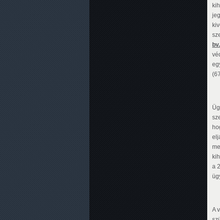
ki
je
ki
sz
bv
véd
egy
(6
Üg
sze
ho
el
meg
ki
a 2
üg
A 
sz