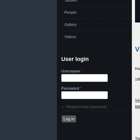
Studies
People
Gallery
Videos
V
User login
Ha
Username
*
1/
Password
*
Vé
Request new password
Mi
Ti