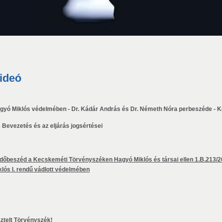
ideó
gyó Miklós védelmében - Dr. Kádár András és Dr. Németh Nóra perbeszéde - K
6 Bevezetés és az eljárás jogsértései
dőbeszéd a Kecskeméti Törvényszéken Hagyó Miklós és társai ellen 1.B.213/2
klós I. rendű vádlott védelmében
sztelt Törvényszék!