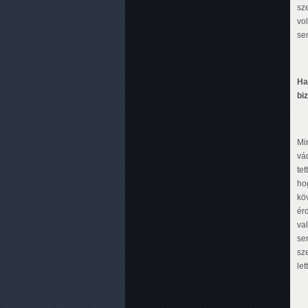
sz
vo
se
Ha
bi
Min
vá
te
ho
kö
ér
va
se
sz
let