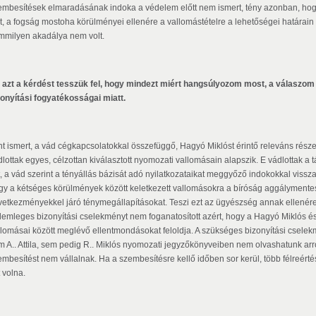
embesítések elmaradásának indoka a védelem előtt nem ismert, tény azonban, hogy
lt, a fogság mostoha körülményei ellenére a vallomástételre a lehetőségei határai
mmilyen akadálya nem volt.
 azt a kérdést tesszük fel, hogy mindezt miért hangsúlyozom most, a válaszom
zonyítási fogyatékosságai miatt.
t ismert, a vád cégkapcsolatokkal összefüggő, Hagyó Miklóst érintő releváns része A..
dlottak egyes, célzottan kiválasztott nyomozati vallomásain alapszik. E vádlottak
tt, a vád szerint a tényállás bázisát adó nyilatkozataikat meggyőző indokokkal vissz
gy a kétséges körülmények között keletkezett vallomásokra a bíróság aggálymente
vetkezményekkel járó ténymegállapításokat. Teszi ezt az ügyészség annak ellené
demleges bizonyítási cselekményt nem foganatosított azért, hogy a Hagyó Miklós és A.
llomásai között meglévő ellentmondásokat feloldja. A szükséges bizonyítási csele
m A.. Attila, sem pedig R.. Miklós nyomozati jegyzőkönyveiben nem olvashatunk arr
embesítést nem vállalnak. Ha a szembesítésre kellő időben sor kerül, több félreért
t volna.