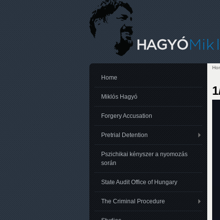
Ho
Yo
Home
1
Miklós Hagyó
Forgery Accusation
Pretrial Detention
Pszichikai kényszer a nyomozás
során
State Audit Office of Hungary
The Criminal Procedure