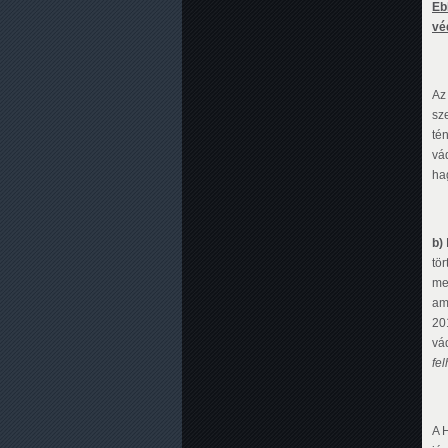
Eb
vé
Az
sz
té
vád
ha
b)
tör
me
am
20
vá
fe
A 