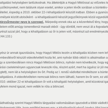
hallgatási helyiségben tartózkodnak. Ha áttekintjük a Hagyó Miklóssal az előzetes le
gyzőkönyveket, nem találunk olyan esetet, amikor a jelen lévők sorában a büntetés-
vétellel, éspedig a 2010. október 22-i kihallgatásról készült iratban. Ebben a gyanú
emélyek között utolsóként - a kihallgatásairól készült jegyzőkönyvek közül egyedül
.törzsőrmester neve is szerepel.
. Márpedig ennek oka az a kézenfekvő tény, hogy
elem előtt amúgy ismeretlenül maradt okból - úgy döntött, nem veszi át a fogvatartot
részt azzal járt, hogy a kihallgatáson az őr is jelen volt, másrészt azt eredményezt
7/44.133.)
yész úr annak igazolására, hogy Hagyó Miklós kezén a kihallgatás közben nem lehe
mbesítésről készült videofelvételt hozta fel, ami nyilván több okból is alkalmatlan a 
gy a szembesítésen nincs Hagyó Miklóson bilincs, nyilván nem következik, hogy egy
járási cselekményen ugyancsak leveszik róla, részint azért, mert ha ügyész úr jól 
tett), nem lát a helyiségben bv őrt. Pedig az I. rendű vádlottat mindkétszer a bünte
hallgatásra. A videofelvételen nemcsak bilincs nem látható, hanem bv őr sem, ez utób
010. október 22-ei kihallgatáson őr volt a kihallgató helyiségben, amit közokirat ig
yfelem mond igazat, nem vették le róla a bilincset.
vádhatóság szerint Hagyó Miklós tárgyalási vallomásában igazodott a többi vádlott k
ükségesnek látta, hogy említést tegyen egy, a kihallgatását végző ügyész által hasz