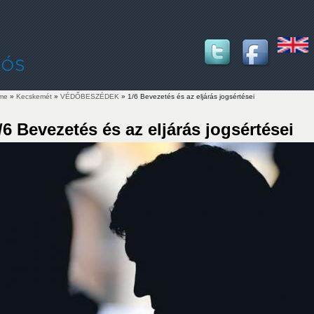
me
»
Kecskemét
»
VÉDŐBESZÉDEK
» 1/6 Bevezetés és az eljárás jogsértései
u are here
/6 Bevezetés és az eljárás jogsértései