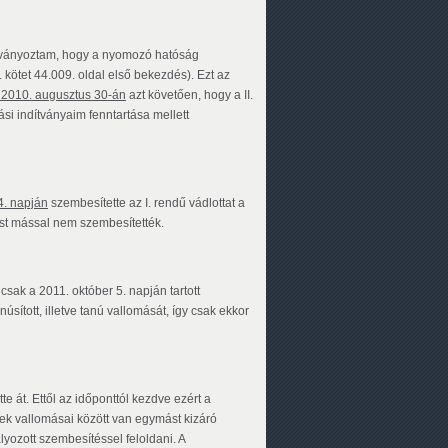
dítványoztam, hogy a nyomozó hatóság
 kötet 44.009. oldal első bekezdés). Ezt az
2010. augusztus 30-án
azt követően, hogy a II.
i indítványaim fenntartása mellett
4. napján
szembesítette az I. rendű vádlottat a
st mással nem szembesítették.
csak a 2011. október 5. napján tartott
úsított, illetve tanú vallomását, így csak ekkor
át. Ettől az időponttól kezdve ezért a
 vallomásai között van egymást kizáró
yozott szembesítéssel feloldani. A