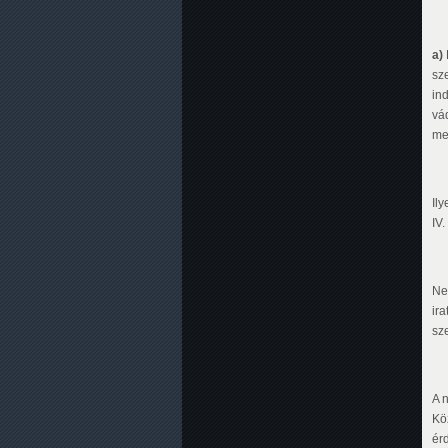
a)
sz
in
vá
me
Il
IV
Ne
ira
sze
A 
Kö
ér