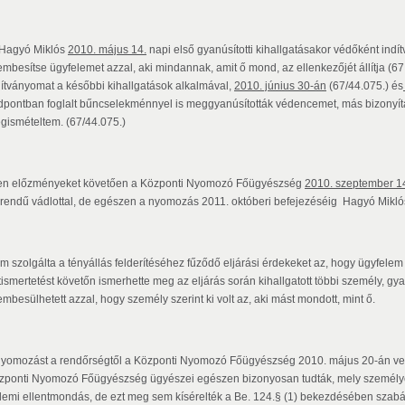
Hagyó Miklós
2010. május 14.
napi első gyanúsítotti kihallgatásakor védőként in
embesítse ügyfelemet azzal, aki mindannak, amit ő mond, az ellenkezőjét állítja (67.
dítványomat a későbbi kihallgatások alkalmával,
2010. június 30-án
(67/44.075.) és
dpontban foglalt bűncselekménnyel is meggyanúsították védencemet, más bizonyítás
gismételtem. (67/44.075.)
yen előzményeket követően a Központi Nyomozó Főügyészség
2010. szeptember 1
. rendű vádlottal, de egészen a nyomozás 2011. októberi befejezéséig Hagyó Mikló
m szolgálta a tényállás felderítéséhez fűződő eljárási érdekeket az, hogy ügyfelem 
tismertetést követőn ismerhette meg az eljárás során kihallgatott többi személy, gyan
mbesülhetett azzal, hogy személy szerint ki volt az, aki mást mondott, mint ő.
nyomozást a rendőrségtől a Központi Nyomozó Főügyészség 2010. május 20-án vette 
zponti Nyomozó Főügyészség ügyészei egészen bizonyosan tudták, mely személyek
demi ellentmondás, de ezt meg sem kísérelték a Be. 124.§ (1) bekezdésében szabál