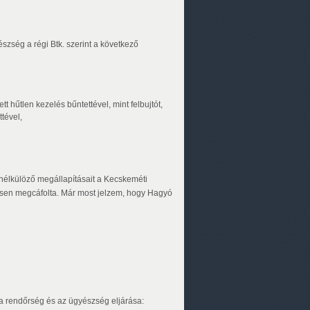
zség a régi Btk. szerint a következő
 hűtlen kezelés bűntettével, mint felbujtót,
ttével,
 nélkülöző megállapításait a Kecskeméti
ljesen megcáfolta. Már most jelzem, hogy Hagyó
, a rendőrség és az ügyészség eljárása: