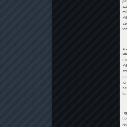
jú
sz
mú
Mi
az
töb
El
ki
mu
Mi
sz
ne
tö
nem
ira
Üg
bi
je