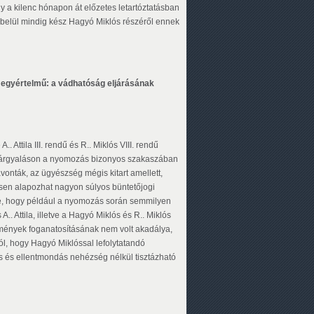
 a kilenc hónapon át előzetes letartóztatásban
n belül mindig kész Hagyó Miklós részéről ennek
 egyértelmű: a vádhatóság eljárásának
 Attila III. rendű és R.. Miklós VIII. rendű
 a tárgyaláson a nyomozás bizonyos szakaszában
avonták, az ügyészség mégis kitart amellett,
sen alapozhat nagyon súlyos büntetőjogi
re, hogy például a nyomozás során semmilyen
. Attila, illetve a Hagyó Miklós és R.. Miklós
kmények foganatosításának nem volt akadálya,
ól, hogy Hagyó Miklóssal lefolytatandó
és és ellentmondás nehézség nélkül tisztázható