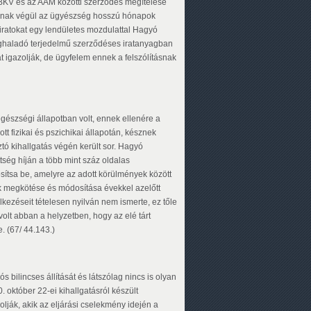
BKV és az AAM közötti szerződés megítélése
mnak végül az ügyészség hosszú hónapok
t iratokat egy lendületes mozdulattal Hagyó
 meghaladó terjedelmű szerződéses iratanyagban
at igazolják, de ügyfelem ennek a felszólításnak
 egészségi állapotban volt, ennek ellenére a
t fizikai és pszichikai állapotán, késznek
ó kihallgatás végén került sor. Hagyó
tség híján a több mint száz oldalas
ítsa be, amelyre az adott körülmények között
k megkötése és módosítása évekkel azelőtt
lkezéseit tételesen nyilván nem ismerte, ez tőle
volt abban a helyzetben, hogy az elé tárt
e. (67/ 44.143.)
ilincses állítását és látszólag nincs is olyan
 október 22-ei kihallgatásról készült
lják, akik az eljárási cselekmény idején a