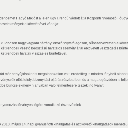
dencemet Hagyó Miklóst a jelen ügy I. rendű vádlottját a Központi Nyomozó Főügyés
ncselekmények elkövetésével vádolja:
különösen nagy vagyoni hátrányt okozó folytatólagosan, bűnszervezetben elkövetett
két rendbeli vezető beosztású hivatalos személy által elkövetett vesztegetés bűnte
két rendbeli hivatali visszaélés bűntettével,
vád már benyújtásakor is megalapozatlan volt, eredetileg is minden ténybeli alapot
rvényszék előtt lefolyt bizonyítási eljárás részleteiben és a maga egészében is te
klós bűncselekmény hiányában való felmentésére teszek indítványt.
 A nyomozás törvényességére vonatkozó észrevételek
 A 2010. május 14. napi gyanúsítotti kihallgatás és azt követő kihallgatások menete