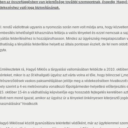
ben az összefüggésben van jelentősége további szempontnak, éspedig Hagyó Mi
dekezéshez való joga biztosításának.
 I. rendű vádlottnak ugyanis a nyomozás során nem volt módja arra, hogy közvetlenü
embesítés lehetőségét kihasználva feltárja a valós tényeket és ezzel nemcsak a sa
nyállás felderítéséhez is hozzájárulhasson. Mindez az ügyészség megalapozatlan 
hatóság a tényállás felderítése helyett az általa pontosan észlelt, de fel nem oldot
gyta.
Emlékeztetek rá, Hagyó Miklós a tárgyalási vallomásában felidézte a 2010. októ
ténteket, mikor is az őt kihallgató ügyész azt várta volna el tőle, hogy bilinccsel (
trószerződések vaskos paksamétájában jelölje meg a védekezésében hivatkozott ré
ely szerint a 4-es metróvonalra vonatkozó főpolgármester-helyettesi előterjesztés e
15. október 15-én a vádhatóság képviselője egy hosszabb fejtegetés keretében azt ál
dlott nem mond igazat, amikor az ügyész úr a tényeket önkényesen kiterjesztő jogé
lhasználására”
hivatkozik
Hagyó Miklóssal közölt gyanúsításra tekintettel védőként, már az ügyfelemmel szem