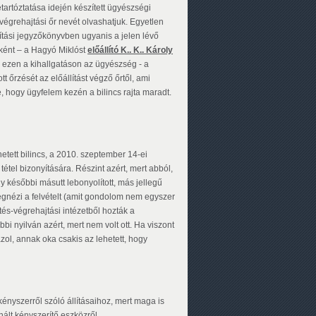
tartóztatása idején készített ügyészségi
végrehajtási őr nevét olvashatjuk. Egyetlen
sítási jegyzőkönyvben ugyanis a jelen lévő
iként – a Hagyó Miklóst
előállító K.. K.. Károly
 ezen a kihallgatáson az ügyészség - a
t őrzését az előállítást végző őrtől, ami
e, hogy ügyfelem kezén a bilincs rajta maradt.
tett bilincs, a 2010. szeptember 14-ei
tétel bizonyítására. Részint azért, mert abból,
 későbbi másutt lebonyolított, más jellegű
megnézi a felvételt (amit gondolom nem egyszer
tés-végrehajtási intézetből hozták a
bi nyilván azért, mert nem volt ott. Ha viszont
azol, annak oka csakis az lehetett, hogy
ényszerről szóló állításaihoz, mert maga is
nált kényszerítő eszközről.