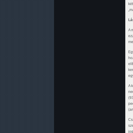
ké
„m
Lá
A 
ezz
me
Egy
ho
el
ke
eg
A 
ne
(93
pe
(am
Cs
sz
jo