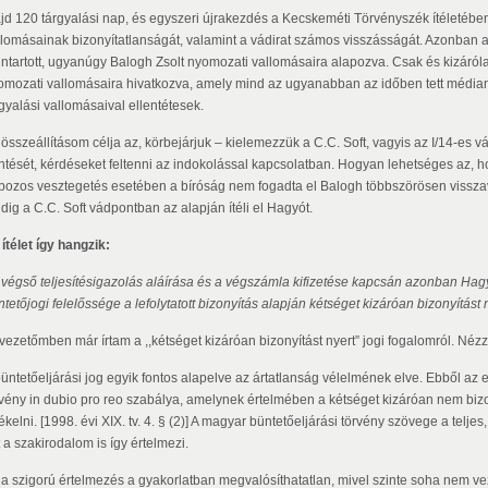
jd 120 tárgyalási nap, és egyszeri újrakezdés a Kecskeméti Törvényszék ítéletében 
llomásainak bizonyítatlanságát, valamint a vádirat számos visszásságát. Azonban 
nntartott, ugyanúgy Balogh Zsolt nyomozati vallomásaira alapozva. Csak és kizáról
omozati vallomásaira hivatkozva, amely mind az ugyanabban az időben tett médiany
rgyalási vallomásaival ellentétesek.
 összeállításom célja az, körbejárjuk – kielemezzük a C.C. Soft, vagyis az I/14-es
ntését, kérdéseket feltenni az indokolással kapcsolatban. Hogyan lehetséges az, h
bozos vesztegetés esetében a bíróság nem fogadta el Balogh többszörösen visszav
dig a C.C. Soft vádpontban az alapján ítéli el Hagyót.
ítélet így hangzik:
 végső teljesítésigazolás aláírása és a végszámla kifizetése kapcsán azonban Hagyó M
tetőjogi felelőssége a lefolytatott bizonyítás alapján kétséget kizáróan bizonyítást n
vezetőmben már írtam a ,,kétséget kizáróan bizonyítást nyert” jogi fogalomról. Nézzü
büntetőeljárási jog egyik fontos alapelve az ártatlanság vélelmének elve. Ebből az e
rvény in dubio pro reo szabálya, amelynek értelmében a kétséget kizáróan nem bizony
ékelni. [1998. évi XIX. tv. 4. § (2)] A magyar büntetőeljárási törvény szövege a telje
 a szakirodalom is így értelmezi.
 a szigorú értelmezés a gyakorlatban megvalósíthatatlan, mivel szinte soha nem v