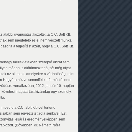
lábbi gyanúsítást közölte: „a C.C. Soft Kft.
oknak sem megfelelő és el nem végzett munka
olta a teljesítést azért, hogy a C.C. Soft Kft.
etlenegy mellékletekben szereplő okirat sem
milyen módon is alátámasztaná, sőt még olyat
ok az okiratok, amelyekre a vádhatóság, mint
jában Hagyóra nézve semmiféle információt nem
rződésre vonatkozóan, 2012. január 10. napján
elkövetési magatartást kizárólag egy személy,
ta.
 pedig a C.C. Soft Kft.-vel történő
isában sem egyeztetett róla senkivel. Ezt
t bizonyítási eljárás eredményeképpen sem
ivatkozott. (Bővebben: dr. Németh Nóra