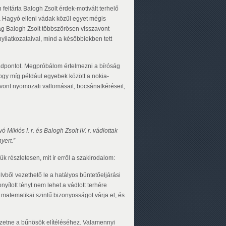
feltárta Balogh Zsolt érdek-motivált terhelő
a Hagyó elleni vádak közül egyet mégis
ag Balogh Zsolt többszörösen visszavont
ilatkozataival, mind a későbbiekben tett
 vádpontot. Megpróbálom értelmezni a bíróság
ogy míg például egyebek között a nokia-
ont nyomozati vallomásait, bocsánatkéréseit,
iklós I. r. és Balogh Zsolt IV. r. vádlottak
yert.”
k részletesen, mit ír erről a szakirodalom:
lvből vezethető le a hatályos büntetőeljárási
ított tényt nem lehet a vádlott terhére
s, matematikai szintű bizonyosságot várja el, és
ezetne a bűnösök elítéléséhez. Valamennyi