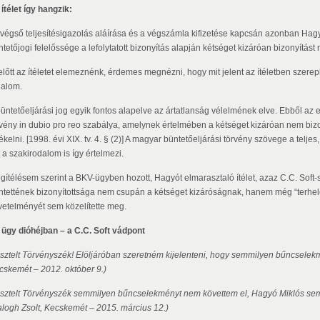
ítélet így hangzik:
 végső teljesítésigazolás aláírása és a végszámla kifizetése kapcsán azonban Hagyó M
tetőjogi felelőssége a lefolytatott bizonyítás alapján kétséget kizáróan bizonyítást n
lőtt az ítéletet elemeznénk, érdemes megnézni, hogy mit jelent az ítéletben szereplő
galom.
büntetőeljárási jog egyik fontos alapelve az ártatlanság vélelmének elve. Ebből az e
rvény in dubio pro reo szabálya, amelynek értelmében a kétséget kizáróan nem bizony
ékelni. [1998. évi XIX. tv. 4. § (2)] A magyar büntetőeljárási törvény szövege a telje
 a szakirodalom is így értelmezi.
gítélésem szerint a BKV-ügyben hozott, Hagyót elmarasztaló ítélet, azaz C.C. Soft
ntettének bizonyítottsága nem csupán a kétséget kizáróságnak, hanem még “terhel
vetelményét sem közelítette meg.
 ügy dióhéjban – a C.C. Soft vádpont
Tisztelt Törvényszék! Elöljáróban szeretném kijelenteni, hogy semmilyen bűncselekm
cskemét – 2012. október 9.)
Tisztelt Törvényszék semmilyen bűncselekményt nem követtem el, Hagyó Miklós sem
alogh Zsolt, Kecskemét – 2015. március 12.)