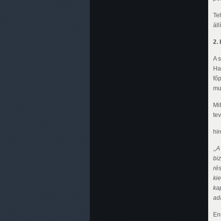
Te
áll
2.
A 
Hag
főp
mu
Mit
te
hi
,
,A
bi
ré
kie
kap
ad
En