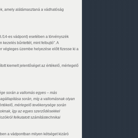
ték, amely alátámasztaná a vádhatóság
(I./14-es vádpont) esetében a törvényszék
 kezelés bűntettét, mint felbujtó”. A
zer végleges üzembe helyezése előtt fizesse ki a
ított kiemelt jelentőséget az értékelő, mérlegelő
ysége során a vallomás egyes – más
s magállapítása során, míg a vallomásnak olyan
z értékelő, mérlegelő tevékenysége során
tékoknak, így az egyes szerződésekkel
dozókról felkutatott számítástechnikai
ben a vádpontban milyen kétséget kizáró