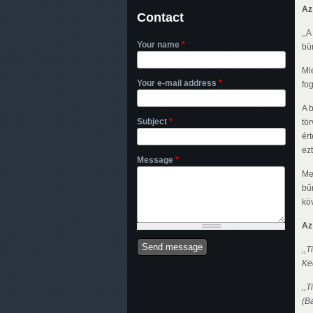
Az 
Contact
,,A
Your name
*
bün
Mie
Your e-mail address
*
fo
A 
Subject
*
tö
ért
ezt
Message
*
Me
bű
kö
Az
,,
Ke
,,
(B