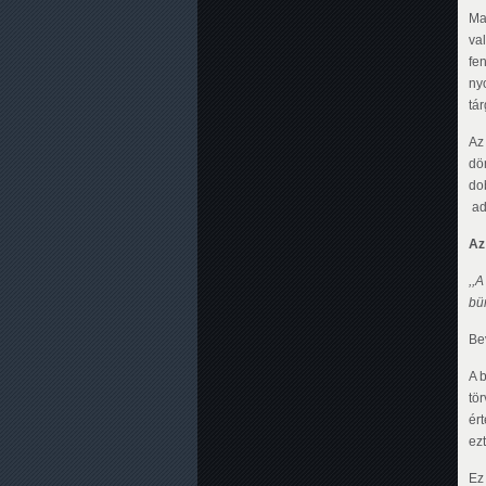
Ma
va
fe
ny
tá
Az
dö
do
ad
Az 
,,A
bün
Be
A 
tö
ért
ezt
Ez