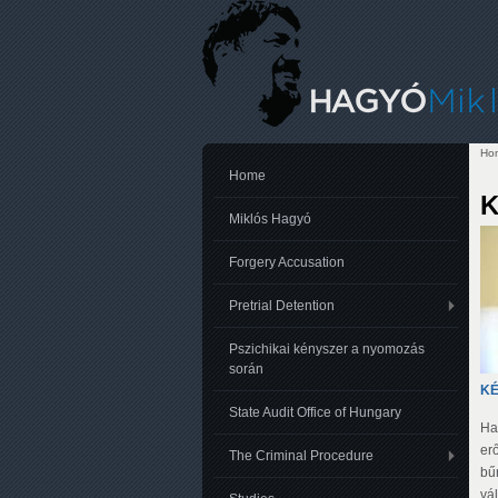
Ho
Yo
Home
K
Miklós Hagyó
Forgery Accusation
Pretrial Detention
Pszichikai kényszer a nyomozás
során
KÉ
State Audit Office of Hungary
Ha
erő
The Criminal Procedure
bűn
vál