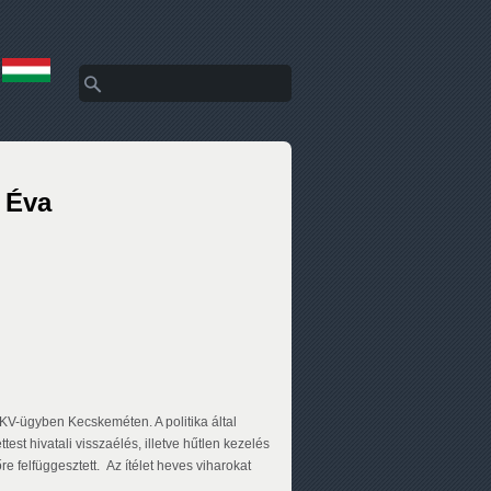
Search
Search form
r Éva
 BKV-ügyben Kecskeméten. A politika által
est hivatali visszaélés, illetve hűtlen kezelés
e felfüggesztett. Az ítélet heves viharokat
.