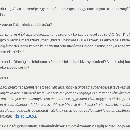
hát Hagyó Miklós védője egyértelműen leszögezi, hogy nincs olyan okirati bizonyí
ításait.
 Hogyan látja mindezt a bíróság?
szentendrei HÉV utastájékoztató rendszerének korszerűsítését végző C.C. Soft Kft. 
yó Miklóst elmarasztalta, mert ,,hivatali befolyásával visszaélt, és elkövette a hűtlen
olgármester-helyettes az ítélet szerint arra utasította Balogh Zsoltot, hogy a rends
nka ellenértékét.
 mond a Bíróság az ítéletében a fent említett okirati bizonyítékokról? Minek tulajdon
vékenysége során?
rdetés
 bírói gyakorlat szerint lehetőség van arra, hogy a bíróság a mérlegelési tevéken
zonyítékokkal is megerősített – részeit irányadónak fogadja el a történeti tényállá
szeit, amelyek más bizonyítékkal ellentétesek, figyelmen kívül hagyja. A bíróság a
melt jelentőséget tulajdonított az objektív bizonyítéknak tekinthető okirati bizonyí
csolatban lefoglalt, beszerzett iratoknak és az egyes vádlottaktól lefoglalt adathor
atoknak.”
(
Ítélet, 118.o.
).
nek a bírói gondolatnak, zsínórmértéknek a függvényében vizsgáljuk meg, hogy eb