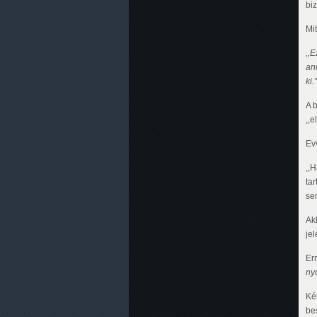
bi
Mit
,,E
an
ki.”
A b
,,e
Ev
,,
ta
se
Ak
je
Er
ny
Ké
be