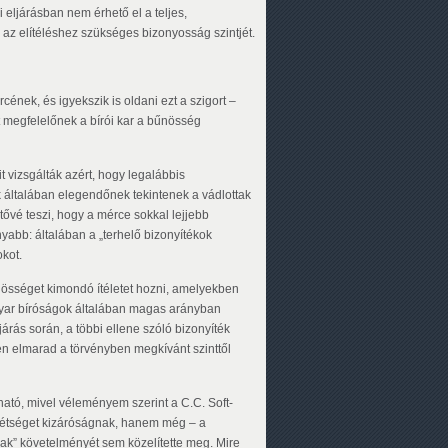
 eljárásban nem érhető el a teljes,
 az elítéléshez szükséges bizonyosság szintjét.
nek, és igyekszik is oldani ezt a szigort –
nt megfelelőnek a bírói kar a bűnösség
it vizsgálták azért, hogy legalábbis
 általában elegendőnek tekintenek a vádlottak
tővé teszi, hogy a mérce sokkal lejjebb
nyabb: általában a „terhelő bizonyítékok
okot.
nösséget kimondó ítéletet hozni, amelyekben
agyar bíróságok általában magas arányban
járás során, a többi ellene szóló bizonyíték
en elmarad a törvényben megkívánt szinttől
ató, mivel véleményem szerint a C.C. Soft-
kétséget kizáróságnak, hanem még – a
nak” követelményét sem közelítette meg. Mire