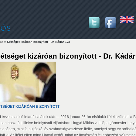
me
» Kétséget kizáróan bizonyított - Dr. Kádár Éva
u are here
étséget kizáróan bizonyított - Dr. Kádá
TSÉGET KIZÁRÓAN BIZONYÍTOTT
t évvel az első letartóztatások után – 2016 január 26-án elsőfokú ítélet született a
sen használt, illetve befolyásolt eljárásban Hagyó Miklós volt főpolgármester-helyett
tettében, mint felbujtót két év szabadságvesztésre ítélte, amelyet négy év próbaidőr
tott ki. Az ítélet ellen mind Hagyó védői, mind az ügyészség fellebbezést nyújtott be