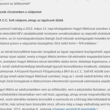
apozom az állításomat?
zzük részleteiben a vádpontot
 A C.C. Soft vádpont, ahogy az ügyészek látták
nyomozó hatóság a 2010. május 14. napi kihallgatáson Hagyó Miklóssal szemben az a
tal elkészített HÉV utastájékoztató rendszere vonatkozásában az alapvető elvárás
lenére, az ön nyomásgyakorlására Balogh Zsolt műszaki vezérigazgató-helyettes leigaz
gtalanul jusson a végszámla összegéhez 39,6 millió forint + ÁFA értékben.”
 az okirati bizonyítékok kapcsán vizsgáljuk az ügyet, egyvalami leszögezhető: egy
rtalmaz olyan adatot, amely a Hagyó Miklós terhére rótt elkövetési magatartást bár
m, amelyben Hagyó Miklósra nézve bármiféle utalás lenne. Másképp fogalmazva, az
 I. rendű vádlott büntetőjogi felelősségét igazoló bizonyítékokra hivatkozik, való
rtalmaznak. A Központi Nyomozó Főügyészség a BKV és a C.C. Soft Kft. közötti sze
hát úgy emelt vádat Hagyó Miklóssal szemben, hogy az I. rendű vádlott terhére rótt 
logh Zsolt önmagának is többszörösen ellentmondó nyomozati vallomására alapítot
gyó Miklós az adott projektben sem az előkészítés, sem a pályáztatás fázisában, sem
erződéskötési folyamatban nem vett részt, ugyanúgy, ahogy annak megvalósítási fáz
foló, ezzel ellentétes tartalmú bizonyíték a nyomozás és a bíróság által lefolytatot
rült fel, más szóval ilyen bizonyíték nincs, sőt erre még a maga vádhatóság sem h
rbeszéde, 2015. december 8., melynek
szöveges verzióját itt olvashatják.
)