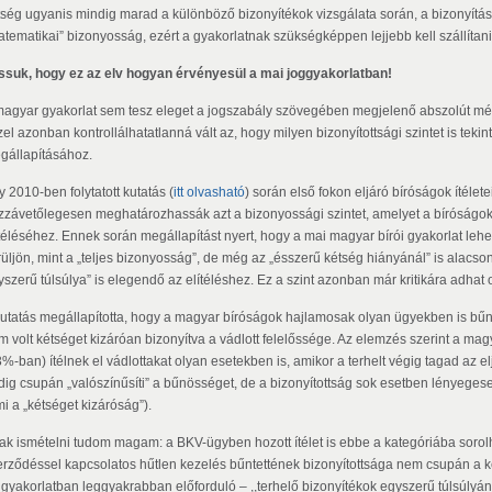
tség ugyanis mindig marad a különböző bizonyítékok vizsgálata során, a bizonyítási
atematikai” bizonyosság, ezért a gyakorlatnak szükségképpen lejjebb kell szállítani
ssuk, hogy ez az elv hogyan érvényesül a mai joggyakorlatban!
magyar gyakorlat sem tesz eleget a jogszabály szövegében megjelenő abszolút mércé
el azonban kontrollálhatatlanná vált az, hogy milyen bizonyítottsági szintet is teki
gállapításához.
 2010-ben folytatott kutatás (
itt olvasható
) során első fokon eljáró bíróságok ítélete
zzávetőlegesen meghatározhassák azt a bizonyossági szintet, amelyet a bíróságok
ítéléséhez. Ennek során megállapítást nyert, hogy a mai magyar bírói gyakorlat lehe
rüljön, mint a „teljes bizonyosság”, de még az „ésszerű kétség hiányánál” is alacso
yszerű túlsúlya” is elegendő az elítéléshez. Ez a szint azonban már kritikára adhat 
kutatás megállapította, hogy a magyar bíróságok hajlamosak olyan ügyekben is bű
m volt kétséget kizáróan bizonyítva a vádlott felelőssége. Az elemzés szerint a m
%-ban) ítélnek el vádlottakat olyan esetekben is, amikor a terhelt végig tagad az el
dig csupán „valószínűsíti” a bűnösséget, de a bizonyítottság sok esetben lényeges
i a „kétséget kizáróság”).
ak ismételni tudom magam: a BKV-ügyben hozott ítélet is ebbe a kategóriába sorolh
erződéssel kapcsolatos hűtlen kezelés bűntettének bizonyítottsága nem csupán a 
ggyakorlatban leggyakrabban előforduló – ,,terhelő bizonyítékok egyszerű túlsúlyá