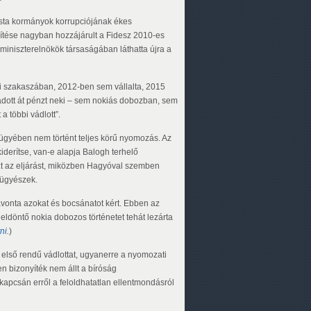
ista kormányok korrupciójának ékes
ítése nagyban hozzájárult a Fidesz 2010-es
 miniszterelnökök társaságában láthatta újra a
bi szakaszában, 2012-ben sem vállalta, 2015
adott át pénzt neki – sem nokiás dobozban, sem
a többi vádlott”.
z ügyében nem történt teljes körű nyomozás. Az
derítse, van-e alapja Balogh terhelő
t az eljárást, miközben Hagyóval szemben
z ügyészek.
avonta azokat és bocsánatot kért. Ebben az
 eldöntő nokia dobozos történetet tehát lezárta
tni
.
)
első rendű vádlottat, ugyanerre a nyomozati
n bizonyíték nem állt a bíróság
t kapcsán erről a feloldhatatlan ellentmondásról