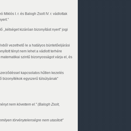
iklós I. r. és Balogh Zsolt IV. r. vádlottak
yert.”
 ,,kétséget kizáróan bizonyítást nyert” jogi
lvből vezethető le a hatályos büntetőeljárási
ított tényt nem lehet a vádlott terhére
s, matematikai szintű bizonyosságot várja el, és
-szerződéssel kapcsolatos hűtlen kezelés
ő bizonyítékok egyszerű túlsúlyának”
ényt nem követtem el.” (Balogh Zsolt,
milyen törvénytelenségre nem utasított”