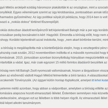
gyó Miklós arcképét ezidáig háromszor plakátolták ki az országban, mint a szocial
zonyítékát. Egyes vélemények szerint az ügy kirobbanása, pontosabban annak időz
tharmados győzelméhez. Az ügy politikai súlyát jól példázza, hogy 2014-ben is volt
vazó a ,,nokiás doboz” történet főszereplőjét.
nokiás dobozban átadott kenőpénzről tett kijelentéseit Balogh már a per egy koráb
rciusában pedig bocsánatot is kért Hagyótól. Elmondta a bíróság előtt, hogy nem 
hogy. Korábbi kijelentését azzal indokolta, hogy ,,nem akart börtönbe kerülni, mint 
t a bíróság is megállapította már a büntetőeljárás elején, hogy a vesztegetési pén
yészség csak ezután, 2012 novemberében indította el a második nyomozást hogy ki
llomásának. 2015. júniusában azonban bizonyítottság hiányában megszüntették ez
ntartották a vádat. Igaz, már csak egyszeri 15 millió forintos átadásról beszéltek a
bíróság nem hitt Balogh Zsolt nyomozati vallomásainak, hiszen a tárgyaláson vissz
yben az elsőrendű vádlott Hagyó Miklóst felmentette a bírói tanács. A választásokat
Kecskeméti Törvényszék. (
Az üggyel külön honlap foglalkozik, amelyet
itt lehet kuta
gyelemre méltó azonban, hogy abban a vádpontban, amelyben a bíróság elítélte az 
llomására alapozva hozott elmarasztaló ítéletet. Érdemben semmilyen más közvetle
ndelkezésére, ahogyan ezt az ítéletben is több helyen rögzíti. Az elmarasztaló ítéle
óbál képet alkotni tanulmányom.