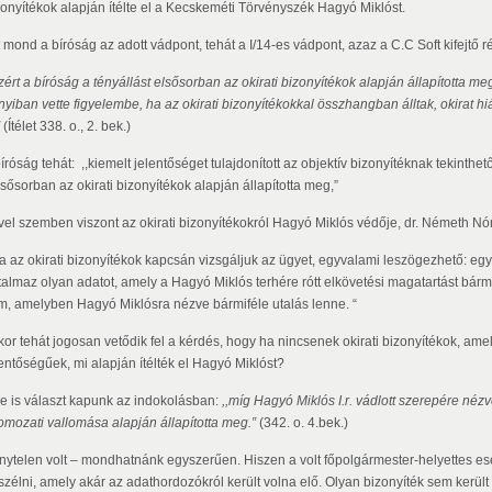
zonyítékok alapján ítélte el a Kecskeméti Törvényszék Hagyó Miklóst.
 mond a bíróság az adott vádpont, tehát a I/14-es vádpont, azaz a C.C Soft kifejtő r
zért a bíróság a tényállást elsősorban az okirati bizonyítékok alapján állapította me
nyiban vette figyelembe, ha az okirati bizonyítékokkal összhangban álltak, okirat 
(Ítélet 338. o., 2. bek.)
íróság tehát: ,,kiemelt jelentőséget tulajdonított az objektív bizonyítéknak tekinthető 
lsősorban az okirati bizonyítékok alapján állapította meg,”
vel szemben viszont az okirati bizonyítékokról Hagyó Miklós védője, dr. Németh Nó
Ha az okirati bizonyítékok kapcsán vizsgáljuk az ügyet, egyvalami leszögezhető: eg
rtalmaz olyan adatot, amely a Hagyó Miklós terhére rótt elkövetési magatartást bár
m, amelyben Hagyó Miklósra nézve bármiféle utalás lenne. “
kor tehát jogosan vetődik fel a kérdés, hogy ha nincsenek okirati bizonyítékok, am
lentőségűek, mi alapján ítélték el Hagyó Miklóst?
re is választ kapunk az indokolásban:
,,míg Hagyó Miklós I.r. vádlott szerepére nézv
omozati vallomása alapján állapította meg.”
(342. o. 4.bek.)
nytelen volt – mondhatnánk egyszerűen. Hiszen a volt főpolgármester-helyettes es
szélni, amely akár az adathordozókról került volna elő. Olyan bizonyíték sem kerül