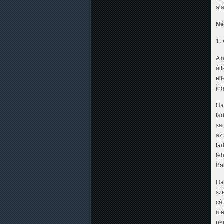
al
Né
1.
A 
ál
el
jo
Ha
ta
se
az
ta
te
Ba
Ha
sz
cá
me
pe