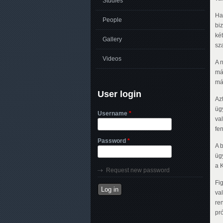
Studies
Ha
People
bi
ké
Gallery
sza
Videos
A 
má
más
User login
Az
üg
Username
*
va
fen
Password
*
A 
üg
a 
Request new password
Fi
va
re
pr