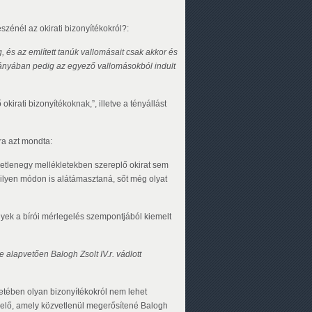
észénél az okirati bizonyítékokról?:
g, és az említett tanúk vallomásait csak akkor és
hiányában pedig az egyező vallomásokból indult
okirati bizonyítékoknak,”, illetve a tényállást
ra azt mondta:
yetlenegy mellékletekben szereplő okirat sem
milyen módon is alátámasztaná, sőt még olyat
elyek a bírói mérlegelés szempontjából kiemelt
e alapvetően Balogh Zsolt IV.r. vádlott
etében olyan bizonyítékokról nem lehet
t elő, amely közvetlenül megerősítené Balogh