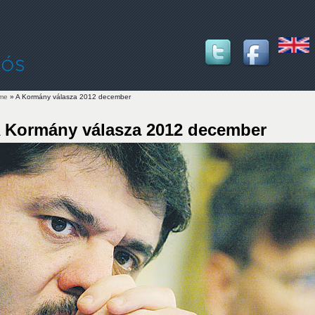
me
» A Kormány válasza 2012 december
u are here
 Kormány válasza 2012 december