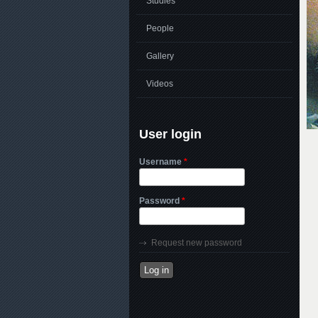
Studies
People
Gallery
Videos
User login
Username
*
Password
*
Request new password