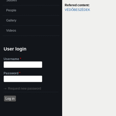
Studies
Refered content:
VÉDŐBESZÉDEK
People
Gallery
Videos
User login
Username
*
Password
*
Request new password