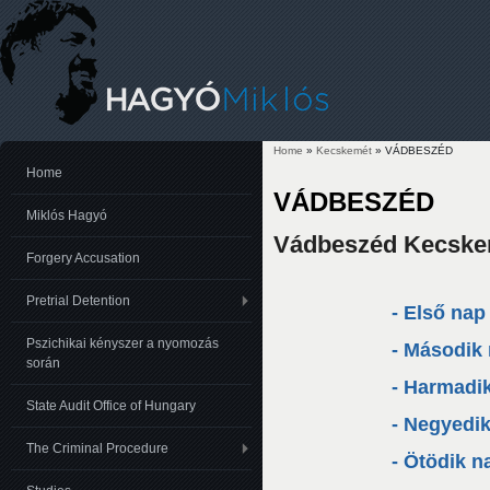
Home
»
Kecskemét
» VÁDBESZÉD
You are here
Home
VÁDBESZÉD
Miklós Hagyó
Vádbeszéd Kecsk
Forgery Accusation
Pretrial Detention
- Első nap
Pszichikai kényszer a nyomozás
- Második
során
- Harmadi
State Audit Office of Hungary
- Negyedi
The Criminal Procedure
- Ötödik n