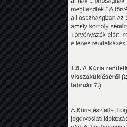
annak a bíróságnak ke
megkezdték.” A törv
áll összhangban az 
amely komoly sérelm
Törvényszék előtt, m
ellenes rendelkezés
1.5. A Kúria rende
visszaküldéséről (2
február 7.)
A Kúria észlelte, h
jogorvoslati kioktatá