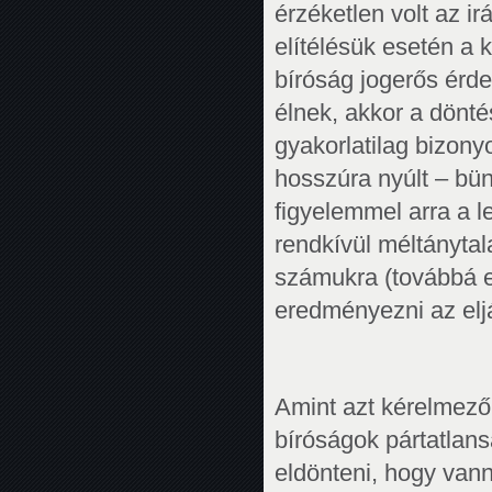
érzéketlen volt az i
elítélésük esetén a 
bíróság jogerős érde
élnek, akkor a dönté
gyakorlatilag bizon
hosszúra nyúlt – bün
figyelemmel arra a le
rendkívül méltányta
számukra (továbbá e
eredményezni az elj
Amint azt kérelmező
bíróságok pártatlans
eldönteni, hogy van