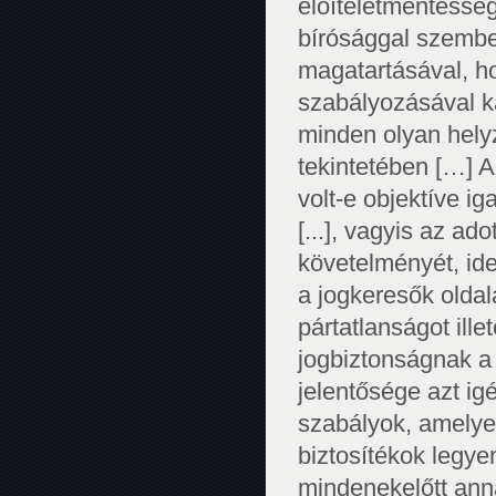
előítéletmentessé
bírósággal szemben
magatartásával, h
szabályozásával ka
minden olyan helyz
tekintetében […] A
volt-e objektíve i
[...], vagyis az ad
követelményét, ide
a jogkeresők oldal
pártatlanságot ille
jogbiztonságnak a
jelentősége azt ig
szabályok, amelyek
biztosítékok legye
mindenekelőtt ann