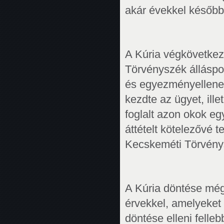
akár évekkel később 
A Kúria végkövetkez
Törvényszék álláspon
és egyezményellenes
kezdte az ügyet, ill
foglalt azon okok e
áttételt kötelezővé t
Kecskeméti Törvénysz
A Kúria döntése még 
érvekkel, amelyeket
döntése elleni felle