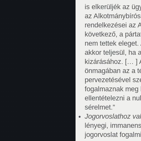
is elkerüljék az ü
az Alkotmánybírósá
rendelkezései az 
következő, a párta
nem tettek eleget.
akkor teljesül, ha 
kizárásához. [… ]
önmagában az a tén
pervezetésével sz
fogalmaznak meg k
ellentételezni a n
sérelmet.”
Jogorvoslathoz val
lényegi, immanens
jogorvoslat fogalm