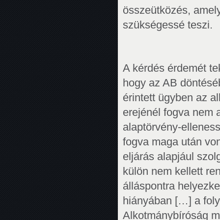
összeütközés, amely a
szükségessé teszi.
A kérdés érdemét tek
hogy az AB döntéséb
érintett ügyben az a
erejénél fogva nem a
alaptörvény-elleness
fogva maga után von
eljárás alapjául szo
külön nem kellett re
álláspontra helyezke
hiányában […] a foly
Alkotmánybíróság meg