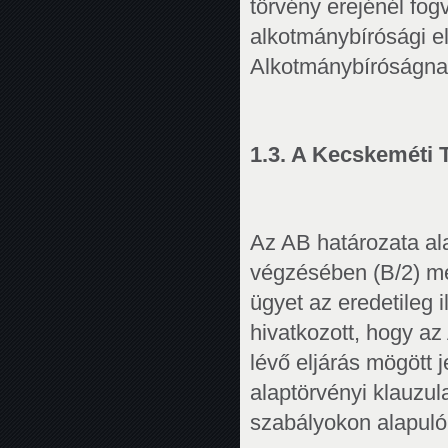
törvény erejénél fo
alkotmánybírósági el
Alkotmánybíróságnak 
1.3. A Kecskeméti 
Az AB határozata al
végzésében (B/2) meg
ügyet az eredetileg 
hivatkozott, hogy a
lévő eljárás mögött j
alaptörvényi klauzula
szabályokon alapuló 