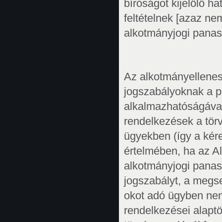
bíróságot kijelölő ha
feltételnek [azaz ne
alkotmányjogi panasz
Az alkotmányellenes
jogszabályoknak a p
alkalmazhatóságával 
rendelkezések a tör
ügyekben (így a kér
értelmében, ha az 
alkotmányjogi panas
jogszabályt, a megs
okot adó ügyben nem
rendelkezései alaptö