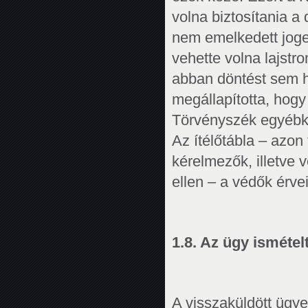
volna biztosítania a
nem emelkedett joge
vehette volna lajstro
abban döntést sem ho
megállapította, hog
Törvényszék egyébkén
Az ítélőtábla – azon 
kérelmezők, illetve 
ellen – a védők érve
1.8. Az ügy ismételt
A visszaküldött ügy