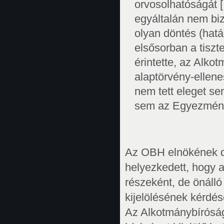
orvosolhatóságát 
egyáltalán nem biz
olyan döntés (határ
elsősorban a tiszt
érintette, az Alko
alaptörvény-ellene
nem tett eleget se
sem az Egyezmény 
Az OBH elnökének dö
helyezkedett, hogy a
részeként, de önálló 
kijelölésének kérdés
Az Alkotmánybíróság