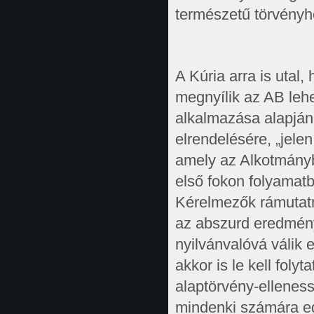
természetű törvényh
A Kúria arra is utal
megnyílik az AB leh
alkalmazása alapján 
elrendelésére, „jele
amely az Alkotmányb
első fokon folyamat
Kérelmezők rámutatn
az abszurd eredmény
nyilvánvalóvá válik 
akkor is le kell folyt
alaptörvény-ellenes
mindenki számára eg