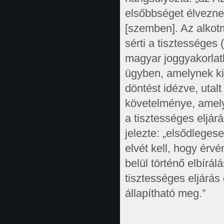
elsőbbséget élvezne
[szemben]. Az alkot
sérti a tisztességes 
magyar joggyakorlatb
ügyben, amelynek kij
döntést idézve, utalt
követelménye, amely
a tisztességes eljár
jelezte: „elsődlegese
elvét kell, hogy érvé
belül történő elbír
tisztességes eljárás
állapítható meg.”