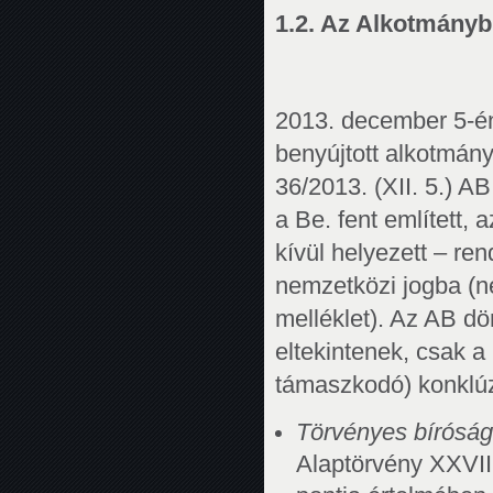
1.2. Az Alkotmányb
2013. december 5-én 
benyújtott alkotmán
36/2013. (XII. 5.) A
a Be. fent említett,
kívül helyezett – re
nemzetközi jogba (n
melléklet). Az AB d
eltekintenek, csak a
támaszkodó) konklúzi
Törvényes bíróságh
Alaptörvény XXVII