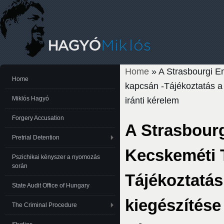
Home
» A Strasbourgi Em
You are here
Home
kapcsán -Tájékoztatás a 
Miklós Hagyó
iránti kérelem
Forgery Accusation
A Strasbourg
Pretrial Detention
Kecskeméti T
Pszichikai kényszer a nyomozás
során
Tájékoztatás
State Audit Office of Hungary
kiegészítése
The Criminal Procedure