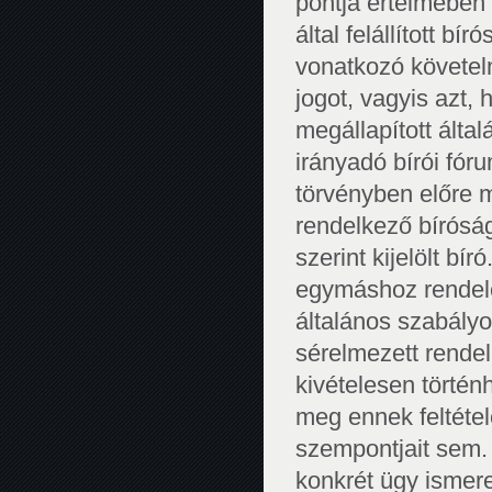
pontja értelmében
által felállított bír
vonatkozó követel
jogot, vagyis azt,
megállapított által
irányadó bírói fóru
törvényben előre m
rendelkező bírósá
szerint kijelölt bí
egymáshoz rendelé
általános szabályo
sérelmezett rende
kivételesen történ
meg ennek feltétel
szempontjait sem.
konkrét ügy ismere