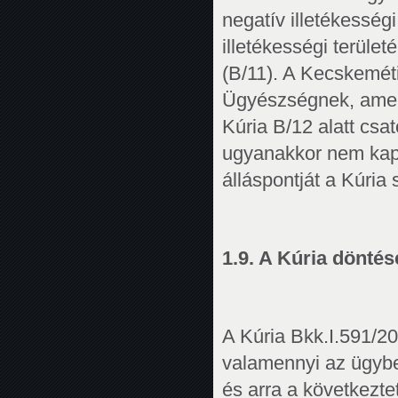
negatív illetékesség
illetékességi terüle
(B/11). A Kecskemét
Ügyészségnek, amely 
Kúria B/12 alatt csa
ugyanakkor nem kapo
álláspontját a Kúria 
1.9. A Kúria döntés
A Kúria Bkk.I.591/20
valamennyi az ügyben
és arra a következte