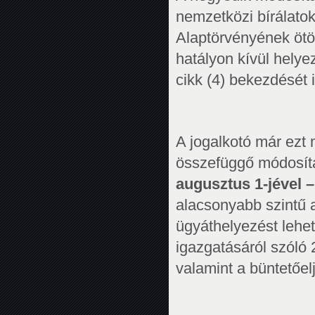
nemzetközi bírálato
Alaptörvényének öt
hatályon kívül helye
cikk (4) bekezdését i
A jogalkotó már ezt
összefüggő módosítá
augusztus 1-jével –
alacsonyabb szintű 
ügyáthelyezést lehet
igazgatásáról szóló 2
valamint a büntetőelj