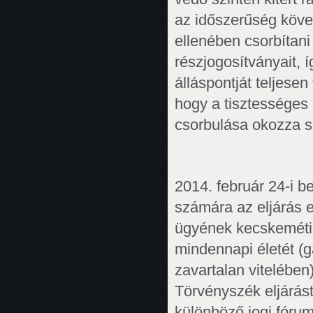
az időszerűség köve
ellenében csorbítani
részjogosítványait,
álláspontját teljese
hogy a tisztességes
csorbulása okozza s
2014. február 24-i b
számára az eljárás 
ügyének kecskeméti 
mindennapi életét (g
zavartalan vitelében
Törvényszék eljárást
különböző jogi fóru