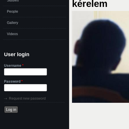
kérelem
Studies
People
Gallery
Videos
User login
Username
*
Password
*
Request new password