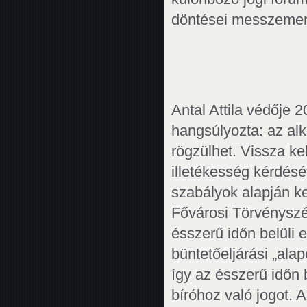
döntései messzemen
Antal Attila védője 
hangsúlyozta: az al
rögzülhet. Vissza kel
illetékesség kérdésé
szabályok alapján ke
Fővárosi Törvényszék
ésszerű időn belüli
büntetőeljárási „al
így az ésszerű időn b
bíróhoz való jogot. A