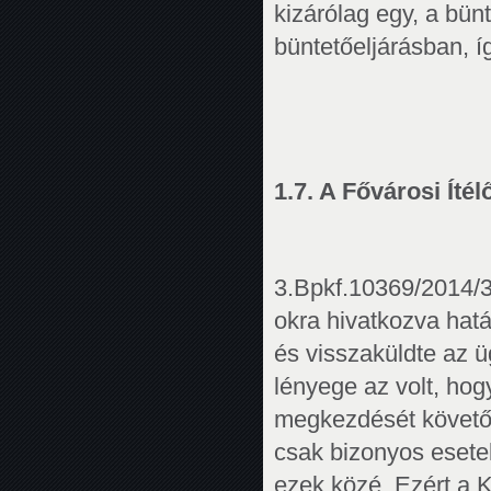
kizárólag egy, a bün
büntetőeljárásban, íg
1.7. A Fővárosi Ítél
3.Bpkf.10369/2014/3.
okra hivatkozva hatá
és visszaküldte az ü
lényege az volt, hog
megkezdését követően
csak bizonyos esetek
ezek közé. Ezért a K