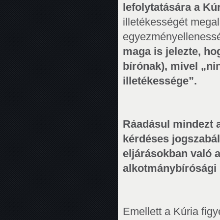
lefolytatására a Kúr
illetékességét mega
egyezményellenessé
maga is jelezte, ho
bírónak), mivel „n
illetékessége”.
Ráadásul mindezt a
kérdéses jogszabál
eljárásokban való 
alkotmánybírósági 
Emellett a Kúria fig