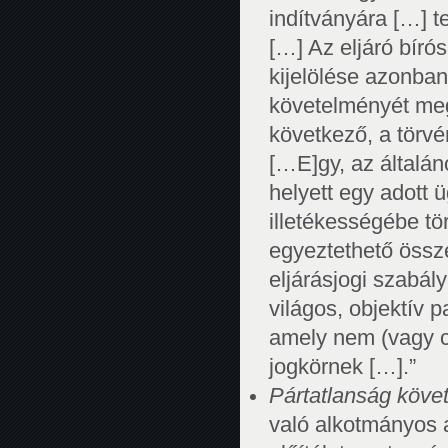
indítványára […] 
[…] Az eljáró bír
kijelölése azonban
követelményét meg
következő, a törv
[…E]gy, az általán
helyett egy adott 
illetékességébe t
egyeztethető össz
eljárásjogi szabályai
világos, objektív 
amely nem (vagy cs
jogkörnek […].”
Pártatlanság köve
való alkotmányos a