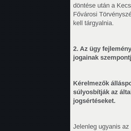
döntése után a Kecs
Fővárosi Törvényszé
kell tárgyalnia.
2. Az ügy fejlemén
jogainak szempont
Kérelmezők álláspon
súlyosbítják az ált
jogsértéseket.
Jelenleg ugyanis az