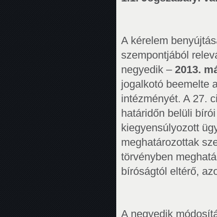
A kérelem benyújtása
szempontjából relev
negyedik –
2013. má
jogalkotó beemelte 
intézményét. A 27. 
határidőn belüli bír
kiegyensúlyozott üg
meghatározottak szer
törvényben meghatár
bíróságtól eltérő, az
A negyedik módosít