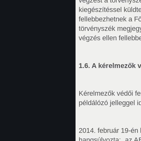
végzést a törvénysz
kiegészítéssel küldt
fellebbezhetnek a Fő
törvényszék megjegyz
végzés ellen fellebbe
1.6. A kérelmezők 
Kérelmezők védői fe
példálózó jelleggel 
2014. február 19-én
hangsúlyozta: „az AB