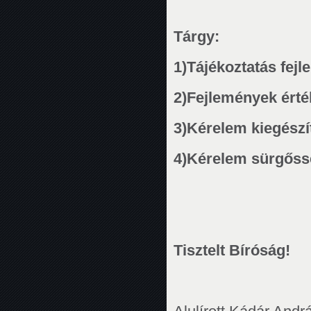
Tárgy:
1)
Tájékoztatás fej
2)
Fejlemények ért
3)
Kérelem kiegészí
4)
Kérelem sürgőssé
Tisztelt Bíróság!