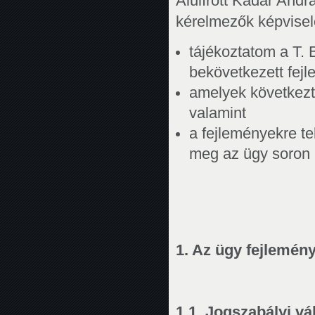
Alulírott Kádár Andrá
kérelmezők képvisel
tájékoztatom a T. 
bekövetkezett fejl
amelyek következt
valamint
a fejleményekre te
meg az ügy soron k
1. Az ügy fejlemény
1.1. Jogszabályi vá