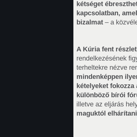
kétséget ébreszthet
kapcsolatban, amel
bizalmat
– a közvél
A Kúria fent részlet
rendelkezésének figy
terheltekre nézve r
mindenképpen ilyen
kételyeket fokozza 
különböző bírói fór
illetve az eljárás h
maguktól elhárítani