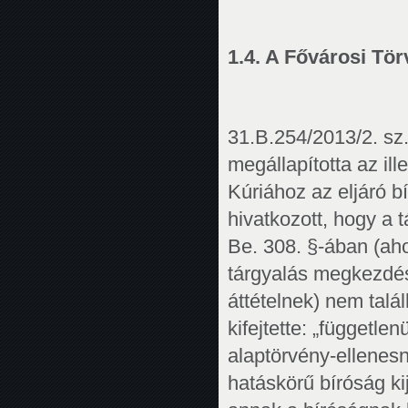
1.4. A Fővárosi Tör
31.B.254/2013/2. sz
megállapította az ill
Kúriához az eljáró bí
hivatkozott, hogy a 
Be. 308. §-ában (ah
tárgyalás megkezdése
áttételnek) nem talá
kifejtette: „független
alaptörvény-ellenesn
hatáskörű bíróság kij