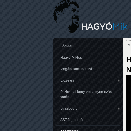
Cím
12.
Je
Főoldal
H
Hagyó Miklós
N
Magánokirat-hamisítás
Előzetes
Pszichikai kényszer a nyomozás
során
Strasbourg
ÁSZ feljelentés