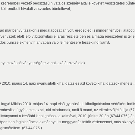
két rendbeli vezető beosztású hivatalos személy által elkövetett vesztegetés bűnte
két rendbeli hivatali visszaélés bűntettével,
vád már benyújtásakor is megalapozatlan volt, eredetileg is minden ténybeli alapot
rvényszék előtt lefolyt bizonyítási eljárás részleteiben és a maga egészében is te
klós bűncselekmény hiányában való felmentésére teszek indítványt.
 A nyomozás törvényességére vonatkozó észrevételek
 A 2010. május 14. napi gyanúsítotti kihallgatás és azt követő kihallgatások menete
Hagyó Miklós 2010. május 14. napi első gyanúsítotti kihallgatásakor védőként in
embesítse ügyfelemet azzal, aki mindannak, amit ő mond, az ellenkezőjét állítja (67.
dítványomat a későbbi kihallgatások alkalmával, 2010. június 30-án (67/44.075.) és
dpontban foglalt bűncselekménnyel is meggyanúsították védencemet, más bizonyítás
gismételtem. (67/44.075.)