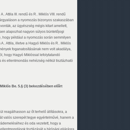
 Attila III. rendű és R.. Miklós VIII. rendű
 a tárgyaláson a nyomozás bizonyos szakaszában
avonták, az ügyészség mégis kitart amellett,
sen alapozhat nagyon súlyos büntetőjogi
re, hogy például a nyomozás során semmilyen
. Attila, illetve a Hagyó Miklós és R.. Miklós
kmények foganatosításának nem volt akadálya,
ól, hogy Hagyó Miklóssal lefolytatandó
és és ellentmondás nehézség nélkül tisztázható
klós Be. 5.§ (3) bekezdésében előírt
l reagálhasson az őt terhelő állításokra, a
ját valós szerepét tegye egyértelművé, hanem a
vádemeléséhez és oda vezetett, hogy a
t ellentmondások tisztázását a bírósági eljárásra