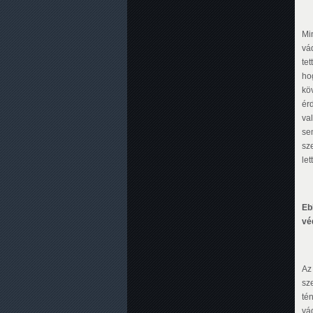
Min
vá
te
ho
kö
ér
va
se
sz
let
Eb
vé
Az
sz
té
vád