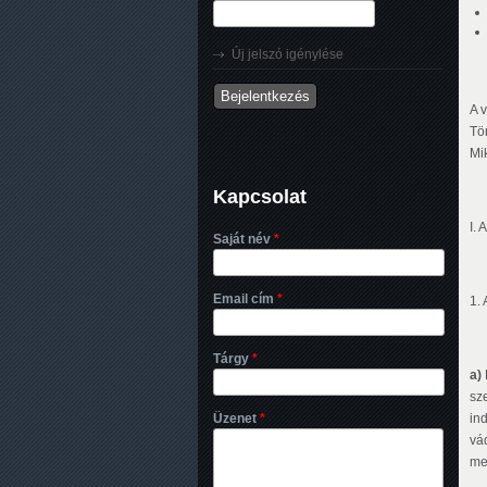
Új jelszó igénylése
A 
Tö
Mi
Kapcsolat
I.
Saját név
*
Email cím
*
1.
Tárgy
*
a)
sz
Üzenet
*
in
vá
me