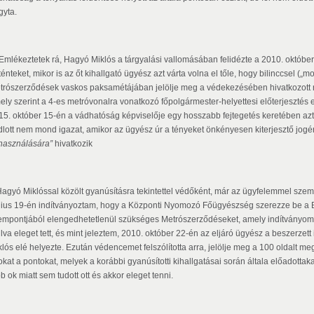
gyta.
Emlékeztetek rá, Hagyó Miklós a tárgyalási vallomásában felidézte a 2010. októ
ténteket, mikor is az őt kihallgató ügyész azt várta volna el tőle, hogy bilinccsel (
trószerződések vaskos paksamétájában jelölje meg a védekezésében hivatkozott ré
ely szerint a 4-es metróvonalra vonatkozó főpolgármester-helyettesi előterjesztés e
15. október 15-én a vádhatóság képviselője egy hosszabb fejtegetés keretében azt ál
dlott nem mond igazat, amikor az ügyész úr a tényeket önkényesen kiterjesztő jogé
lhasználására”
hivatkozik
Hagyó Miklóssal közölt gyanúsításra tekintettel védőként, már az ügyfelemmel szem
nius 19-én indítványoztam, hogy a Központi Nyomozó Főügyészség szerezze be a 
empontjából elengedhetetlenül szükséges Metrószerződéseket, amely indítványo
lva eleget tett, és mint jeleztem, 2010. október 22-én az eljáró ügyész a beszerzet
klós elé helyezte. Ezután védencemet felszólította arra, jelölje meg a 100 oldalt
okat a pontokat, melyek a korábbi gyanúsítotti kihallgatásai során általa előadottak
b ok miatt sem tudott ott és akkor eleget tenni.