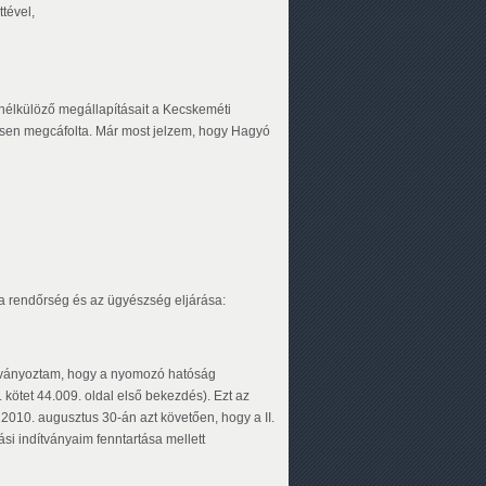
ttével,
 nélkülöző megállapításait a Kecskeméti
ljesen megcáfolta. Már most jelzem, hogy Hagyó
, a rendőrség és az ügyészség eljárása:
dítványoztam, hogy a nyomozó hatóság
 kötet 44.009. oldal első bekezdés). Ezt az
 2010. augusztus 30-án azt követően, hogy a II.
i indítványaim fenntartása mellett