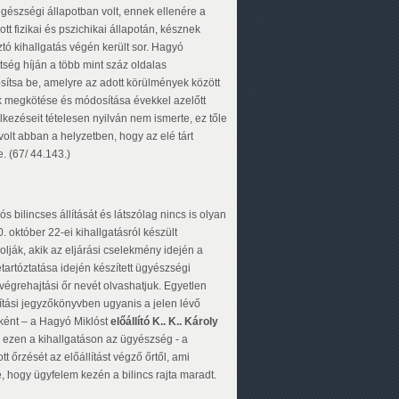
 egészségi állapotban volt, ennek ellenére a
t fizikai és pszichikai állapotán, késznek
ó kihallgatás végén került sor. Hagyó
tség híján a több mint száz oldalas
ítsa be, amelyre az adott körülmények között
k megkötése és módosítása évekkel azelőtt
lkezéseit tételesen nyilván nem ismerte, ez tőle
volt abban a helyzetben, hogy az elé tárt
e. (67/ 44.143.)
ilincses állítását és látszólag nincs is olyan
 október 22-ei kihallgatásról készült
lják, akik az eljárási cselekmény idején a
tartóztatása idején készített ügyészségi
végrehajtási őr nevét olvashatjuk. Egyetlen
sítási jegyzőkönyvben ugyanis a jelen lévő
iként – a Hagyó Miklóst
előállító K.. K.. Károly
 ezen a kihallgatáson az ügyészség - a
t őrzését az előállítást végző őrtől, ami
e, hogy ügyfelem kezén a bilincs rajta maradt.