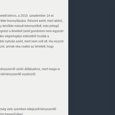
tett bilincs, a 2010. szeptember 14-ei
tétel bizonyítására. Részint azért, mert abból,
 későbbi másutt lebonyolított, más jellegű
megnézi a felvételt (amit gondolom nem egyszer
tés-végrehajtási intézetből hozták a
bi nyilván azért, mert nem volt ott. Ha viszont
azol, annak oka csakis az lehetett, hogy
ényszerről szóló állításaihoz, mert maga is
nált kényszerítő eszközről.
ség vele szemben kifejezett kényszerítő
zzel megerősíteni.