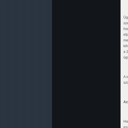
Üg
sze
ho
el
meg
ki
a 2
üg
A 
sz
Az
Ha
es