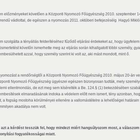
yen előzményeket követően a Központi Nyomozó Főügyészség 2010. szeptember 14. n
. rendű vádlottal, de egészen a nyomozás 2011. októberi befejezéséig Hagyó Mikló
m szolgálta a tényállás felderítéséhez fűződő eljárási érdekeket az, hogy ügyfelem 
tismertetést követőn ismerhette meg az eljárás során kihallgatott többi személy, gyan
mbesülhetett azzal, hogy személy szerint ki volt az, aki mást mondott, mint ő.
nyomozást a rendőrségtől a Központi Nyomozó Főügyészség 2010. május 20-án vette 
zponti Nyomozó Főügyészség ügyészei egészen bizonyosan tudták, mely személyek
demi ellentmondás, de ezt meg sem kísérelték a Be. 124.§ (1) bekezdésében szabál
embesítések elmaradásának indoka a védelem előtt nem ismert, tény azonban, hogy
lt, a fogság mostoha körülményei ellenére a vallomástételre a lehetőségei határai
mmilyen akadálya nem volt.
 azt a kérdést tesszük fel, hogy mindezt miért hangsúlyozom most, a válaszom
zonyítási fogyatékosságai miatt.