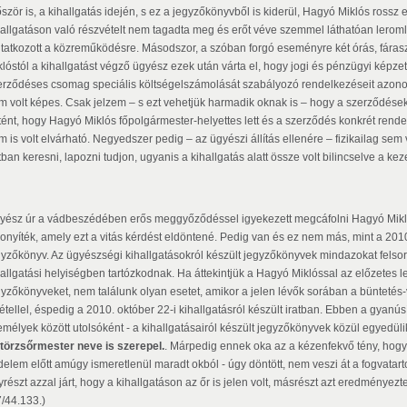
őször is, a kihallgatás idején, s ez a jegyzőkönyvből is kiderül, Hagyó Miklós rossz
hallgatáson való részvételt nem tagadta meg és erőt véve szemmel láthatóan leromlot
tatkozott a közreműködésre. Másodszor, a szóban forgó eseményre két órás, fáraszt
klóstól a kihallgatást végző ügyész ezek után várta el, hogy jogi és pénzügyi képzet
erződéses csomag speciális költségelszámolását szabályozó rendelkezéseit azonos
m volt képes. Csak jelzem – s ezt vehetjük harmadik oknak is – hogy a szerződése
rtént, hogy Hagyó Miklós főpolgármester-helyettes lett és a szerződés konkrét rende
 is volt elvárható. Negyedszer pedig – az ügyészi állítás ellenére – fizikailag sem 
tban keresni, lapozni tudjon, ugyanis a kihallgatás alatt össze volt bilincselve a kez
yész úr a vádbeszédében erős meggyőződéssel igyekezett megcáfolni Hagyó Miklós b
zonyíték, amely ezt a vitás kérdést eldöntené. Pedig van és ez nem más, mint a 2010.
gyzőkönyv. Az ügyészségi kihallgatásokról készült jegyzőkönyvek mindazokat felsoro
hallgatási helyiségben tartózkodnak. Ha áttekintjük a Hagyó Miklóssal az előzetes le
gyzőkönyveket, nem találunk olyan esetet, amikor a jelen lévők sorában a büntetés-
vétellel, éspedig a 2010. október 22-i kihallgatásról készült iratban. Ebben a gyanú
emélyek között utolsóként - a kihallgatásairól készült jegyzőkönyvek közül egyedül
.törzsőrmester neve is szerepel.
. Márpedig ennek oka az a kézenfekvő tény, hogy
elem előtt amúgy ismeretlenül maradt okból - úgy döntött, nem veszi át a fogvatartot
részt azzal járt, hogy a kihallgatáson az őr is jelen volt, másrészt azt eredményezt
7/44.133.)