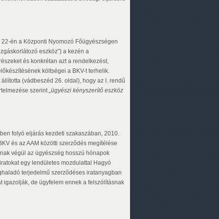
ber 22-én a Központi Nyomozó Főügyészségen
„mozgáskorlátozó eszköz”) a kezén a
szeket és konkrétan azt a rendelkezést,
lőkészítésének költségei a BKV-t terhelik.
lította (vádbeszéd 26. oldal), hogy az I. rendű
rtelmezése szerint
„ügyészi kényszerítő eszköz
ben folyó eljárás kezdeti szakaszában, 2010.
BKV és az AAM közötti szerződés megítélése
mnak végül az ügyészség hosszú hónapok
t iratokat egy lendületes mozdulattal Hagyó
 meghaladó terjedelmű szerződéses iratanyagban
at igazolják, de ügyfelem ennek a felszólításnak