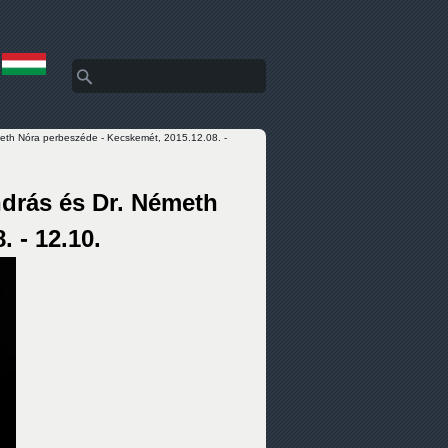
Keresés
Keresés űrlap
eth Nóra perbeszéde - Kecskemét, 2015.12.08. -
drás és Dr. Németh
 - 12.10.