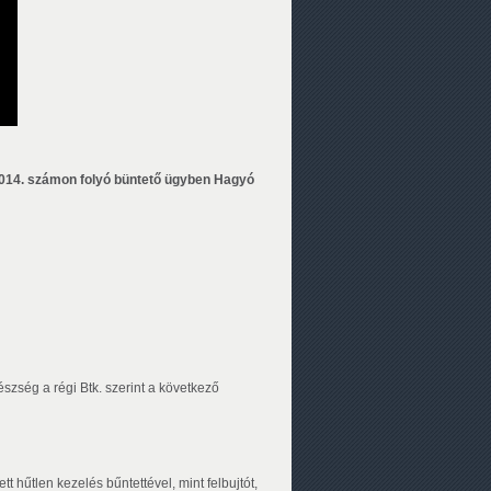
014. számon folyó büntető ügyben Hagyó
zség a régi Btk. szerint a következő
 hűtlen kezelés bűntettével, mint felbujtót,