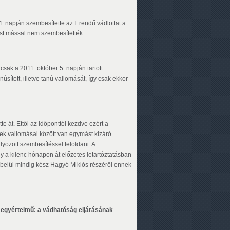
apján szembesítette az I. rendű vádlottat a
st mással nem szembesítették.
csak a 2011. október 5. napján tartott
úsított, illetve tanú vallomását, így csak ekkor
át. Ettől az időponttól kezdve ezért a
 vallomásai között van egymást kizáró
yozott szembesítéssel feloldani. A
 a kilenc hónapon át előzetes letartóztatásban
n belül mindig kész Hagyó Miklós részéről ennek
 egyértelmű: a vádhatóság eljárásának