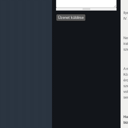
Il
IV
Ne
ira
sze
A 
Kö
ér
sz
vo
se
Ha
bi