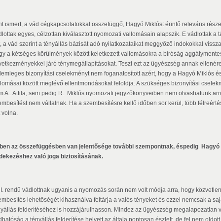
t ismert, a vád cégkapcsolatokkal összefüggő, Hagyó Miklóst érintő releváns része A..
dlottak egyes, célzottan kiválasztott nyomozati vallomásain alapszik. E vádlottak
tt, a vád szerint a tényállás bázisát adó nyilatkozataikat meggyőző indokokkal vissz
gy a kétséges körülmények között keletkezett vallomásokra a bíróság aggálymente
vetkezményekkel járó ténymegállapításokat. Teszi ezt az ügyészség annak ellené
demleges bizonyítási cselekményt nem foganatosított azért, hogy a Hagyó Miklós és A.
llomásai között meglévő ellentmondásokat feloldja. A szükséges bizonyítási csele
m A.. Attila, sem pedig R.. Miklós nyomozati jegyzőkönyveiben nem olvashatunk arr
embesítést nem vállalnak. Ha a szembesítésre kellő időben sor kerül, több félreért
t volna.
ben az összefüggésben van jelentősége további szempontnak, éspedig Hagyó Mi
dekezéshez való joga biztosításának.
 I. rendű vádlottnak ugyanis a nyomozás során nem volt módja arra, hogy közvetlenü
embesítés lehetőségét kihasználva feltárja a valós tényeket és ezzel nemcsak a sa
nyállás felderítéséhez is hozzájárulhasson. Mindez az ügyészség megalapozatlan 
hatóság a tényállás felderítése helyett az általa pontosan észlelt, de fel nem oldot