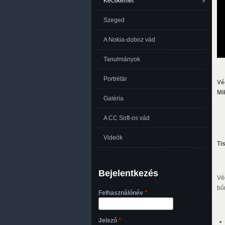
Kecskemét
Szeged
A Nokia-doboz vád
Tanulmányok
Portrétár
Vé
Mi
Galéria
A CC Soft-os vád
Videók
Ti
Bejelentkezés
Vé
bű
Felhasználónév
*
Jelszó
*