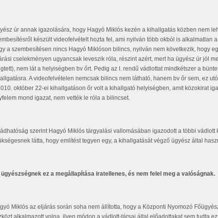
yész úr annak igazolására, hogy Hagyó Miklós kezén a kihallgatás közben nem lehe
mbesítésről készült videofelvételt hozta fel, ami nyilván több okból is alkalmatlan a 
gy a szembesítésen nincs Hagyó Miklóson bilincs, nyilván nem következik, hogy egy
járási cselekményen ugyancsak leveszik róla, részint azért, mert ha ügyész úr jól 
tett), nem lát a helyiségben bv őrt. Pedig az I. rendű vádlottat mindkétszer a bünte
hallgatásra. A videofelvételen nemcsak bilincs nem látható, hanem bv őr sem, ez utób
010. október 22-ei kihallgatáson őr volt a kihallgató helyiségben, amit közokirat ig
yfelem mond igazat, nem vették le róla a bilincset.
vádhatóság szerint Hagyó Miklós tárgyalási vallomásában igazodott a többi vádlott k
ükségesnek látta, hogy említést tegyen egy, a kihallgatását végző ügyész által hasz
 ügyészségnek ez a megállapítása iratellenes, és nem felel meg a valóságnak.
gyó Miklós az eljárás során soha nem állította, hogy a Központi Nyomozó Főügyész
zközt alkalmazott volna, ilyen módon a vádlott-társai által előadottakat sem tudta e