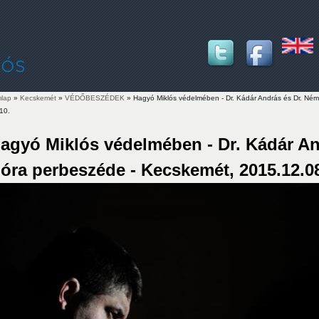
lap
»
Kecskemét
»
VÉDŐBESZÉDEK
» Hagyó Miklós védelmében - Dr. Kádár András és Dr. Ném
10.
lenlegi hely
agyó Miklós védelmében - Dr. Kádár An
óra perbeszéde - Kecskemét, 2015.12.08.