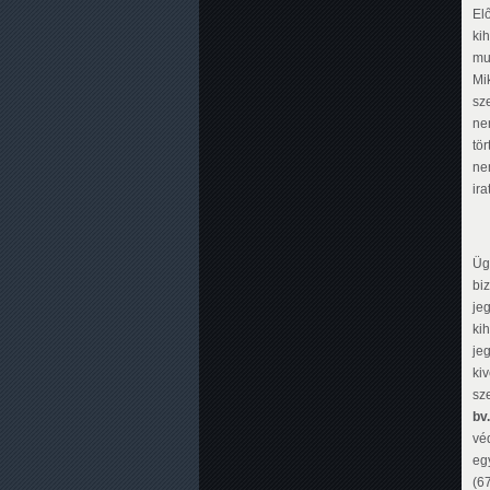
El
ki
mu
Mi
sz
ne
tö
nem
ira
Üg
bi
je
ki
je
ki
sz
bv
véd
egy
(6