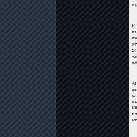
ha
b)
tör
me
am
20
vá
fe
A 
jú
sz
mú
Mi
az
töb