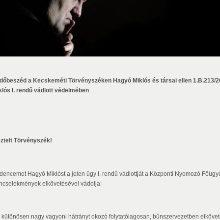
dőbeszéd a Kecskeméti Törvényszéken Hagyó Miklós és társai ellen 1.B.213/2
klós I. rendű vádlott védelmében
sztelt Törvényszék!
dencemet Hagyó Miklóst a jelen ügy I. rendű vádlottját a Központi Nyomozó Főügyés
ncselekmények elkövetésével vádolja:
különösen nagy vagyoni hátrányt okozó folytatólagosan, bűnszervezetben elkövetett