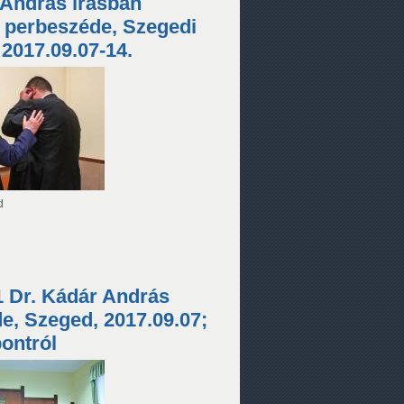
 András írásban
t perbeszéde, Szegedi
, 2017.09.07-14.
d
/1 Dr. Kádár András
e, Szeged, 2017.09.07;
ontról