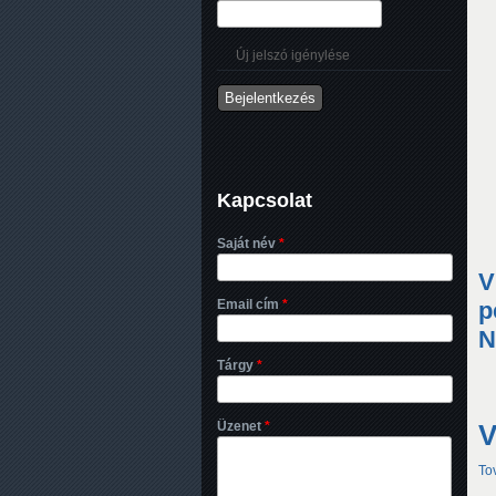
Új jelszó igénylése
Kapcsolat
Saját név
*
V
Email cím
*
p
N
Tárgy
*
Üzenet
*
V
To