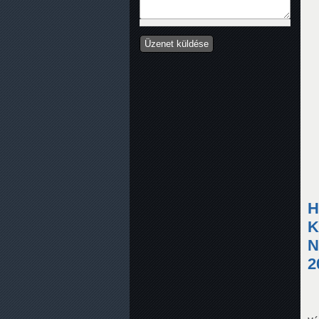
H
K
N
2