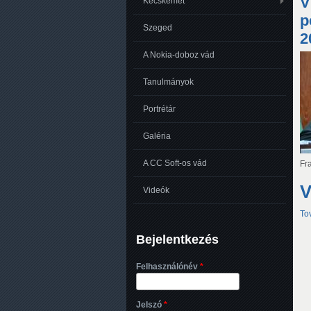
V
O
Kecskemét
p
Szeged
2
A Nokia-doboz vád
Tanulmányok
Portrétár
Galéria
A CC Soft-os vád
Fr
V
Videók
To
Bejelentkezés
Felhasználónév
*
Jelszó
*