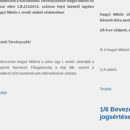
dőbeszéd a Kecskeméti Törvényszéken Hagyó Miklós és
rsai ellen 1.B.213/2014. számon folyó büntető ügyben
gyó Miklós I. rendű vádlott védelmében
Hagyó Miklós v
Németh Nóra perbe
2/6 II-es vádpont,
sztelt Törvényszék!
III. A Hagyó Miklóst
dencemet Hagyó Miklóst a jelen ügy I. rendű vádlottját a
zponti Nyomozó Főügyészség a régi Btk. szerint a
1) A vádról:
vetkező bűncselekmények elkövetésével vádolja:
Tovább
vább
1/6 Beveze
jogsértése