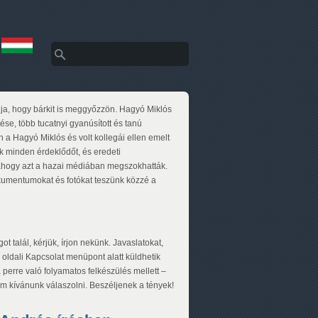
Keresés
Keresés űrlap
ja, hogy bárkit is meggyőzzön. Hagyó Miklós
ése, több tucatnyi gyanúsított és tanú
 a Hagyó Miklós és volt kollegái ellen emelt
k minden érdeklődőt, és eredeti
 ahogy azt a hazai médiában megszokhatták.
okumentumokat és fotókat teszünk közzé a
t talál, kérjük, írjon nekünk. Javaslatokat,
 oldali Kapcsolat menüpont alatt küldhetik
 perre való folyamatos felkészülés mellett –
m kívánunk válaszolni. Beszéljenek a tények!