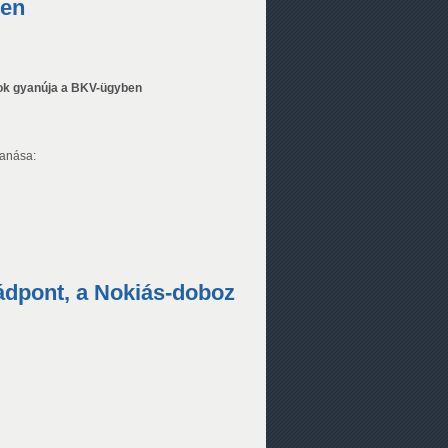
en
ok gyanúja a BKV-ügyben
banása:
vádpont, a Nokiás-doboz