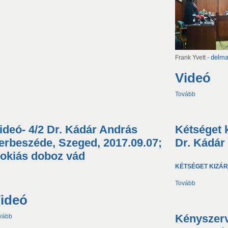
delma
Frank Yvett -
Videó
Tovább
ideó- 4/2 Dr. Kádár András
Kétséget k
erbeszéde, Szeged, 2017.09.07;
Dr. Kádár
okiás doboz vád
KÉTSÉGET KIZÁR
Tovább
ideó
Kényszerv
vább