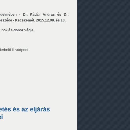
édelmében - Dr. Kádár András és Dr.
széde - Kecskemét, 2015.12.08. és 10.
 a nokiás-doboz vádja
 terhelő II. vádpont
tés és az eljárás
i