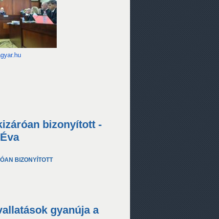
gyar.hu
izáróan bizonyított -
 Éva
ÓAN BIZONYÍTOTT
allatások gyanúja a