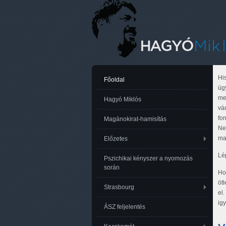
Hi
Főoldal
üg
me
Hagyó Miklós
vá
fo
Magánokirat-hamisítás
Ne
ma
Előzetes
Lé
Pszichikai kényszer a nyomozás
során
Hon
öt
Strasbourg
el
ig
ÁSZ feljelentés