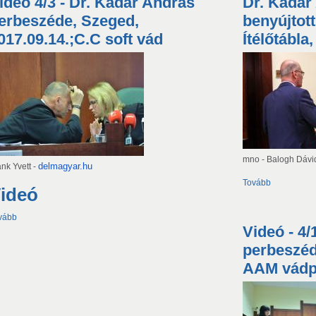
ideó 4/3 - Dr. Kádár András
ldalak
Dr. Kádár
erbeszéde, Szeged,
benyújtot
017.09.14.;C.C soft vád
Ítélőtábla
mno - Balogh Dávi
delmagyar.hu
ank Yvett -
Tovább
ideó
vább
Videó - 4
perbeszéd
AAM vádp