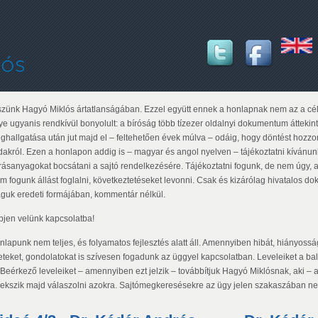
szünk Hagyó Miklós ártatlanságában. Ezzel együtt ennek a honlapnak nem az a cél
ye ugyanis rendkívül bonyolult: a bíróság több tízezer oldalnyi dokumentum áttekint
ghallgatása után jut majd el – feltehetően évek múlva – odáig, hogy döntést hozzon
dakról. Ezen a honlapon addig is – magyar és angol nyelven – tájékoztatni kívánun
rrásanyagokat bocsátani a sajtó rendelkezésére. Tájékoztatni fogunk, de nem úgy,
m fogunk állást foglalni, következtetéseket levonni. Csak és kizárólag hivatalos d
guk eredeti formájában, kommentár nélkül.
pjen velünk kapcsolatba!
lapunk nem teljes, és folyamatos fejlesztés alatt áll. Amennyiben hibát, hiányosságo
leteket, gondolatokat is szívesen fogadunk az üggyel kapcsolatban. Leveleiket a bal
. Beérkező leveleiket – amennyiben ezt jelzik – továbbítjuk Hagyó Miklósnak, aki – a
yekszik majd válaszolni azokra. Sajtómegkeresésekre az ügy jelen szakaszában ne