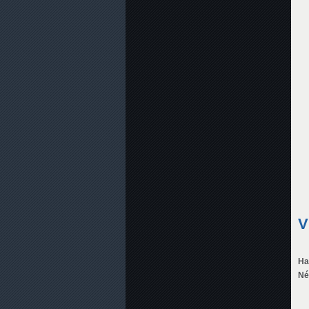
V
Ha
Né