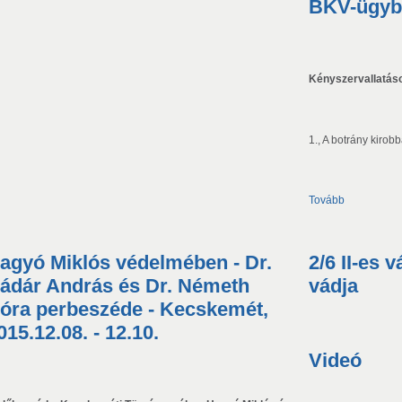
BKV-ügyb
Kényszervallatás
1., A botrány kirob
Tovább
agyó Miklós védelmében - Dr.
2/6 II-es 
ádár András és Dr. Németh
vádja
óra perbeszéde - Kecskemét,
015.12.08. - 12.10.
Videó