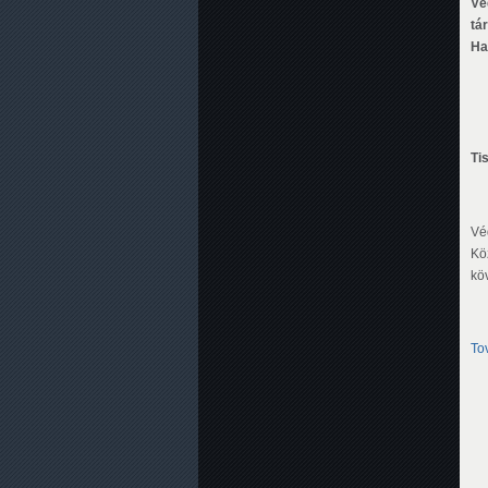
Vé
tá
Ha
Ti
Vé
Kö
kö
To