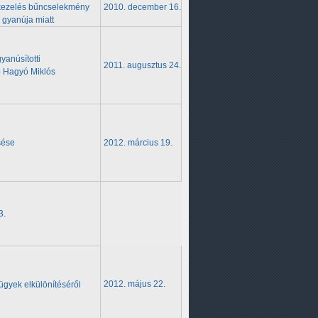
 kezelés
bűncselekmény
2010. december 16.
gyanúja miatt
yanúsítotti
2011. augusztus 24.
 - Hagyó
Miklós
sése
2012. március 19.
3.
2012. május 22.
ügyek elkülönítéséről