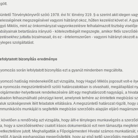
gött.
Büntető Törvénykönyvről szóló 1978. évi IV. törvény 319. §-a szerint akit idegen va
telességének megszegésével vagyoni hátrányt okoz, hűtlen kezelést követ el. A gya
gyó Miklós, mint az önkormányzat vagyonkezelésre felhatalmazott tisztség viselőj
abályainak betartására irányuló - kötelezettségét megszegte, amikor fiktív szerződ
fizetésekhez juttatta bizalmasait, és ez - értelemszerűen - vagyoni hátrányt okozott
yleges szolgáltatást.
lefolytatott bizonyítás eredménye
nyomozás során lefolytatott bizonyítás ezt a gyanút mindenben megcáfolta.
nyomozó hatóság mindenekelőtt azt vizsgálta, hogy Hagyó Miklós jogosult volt-e il
 a nyomozás megszüntetéséről szóló határozatokban is olvasható, megállapítást ny
polgármester-helyettesek rendelkezésére állt egy meghatározott nagyságú, a hivata
abadon felhasználható pénzügyi keret, amelynek terhére az érintettek megbízási s
taluk szükségesnek ítélt feladatok ellátására. A megszüntető határozat rögzíti, hogy
mmunikációs munkáját is segítették megbízási szerződés alapján eljáró magánszemé
t követően a rendõrség azt vizsgálta, hogy állt-e tényleges munkavégzés a szerződé
tta, hogy a szerződésekhez csatolt írásos dokumentáció ezt nem támasztja megfele
vetkeztetésre jutott. Meghallgatták a Főpolgármesteri Hivatal számos munkatársát, 
zetőit. A tanúk egyhangúlag megerősítették, hogy az első kettő szerződés megbízott