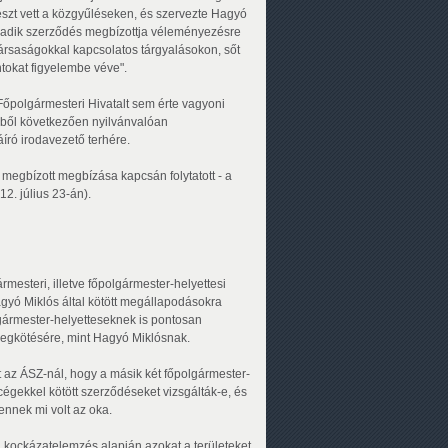
szt vett a közgyűléseken, és szervezte Hagyó
armadik szerződés megbízottja véleményezésre
ársaságokkal kapcsolatos tárgyalásokon, sőt
tokat figyelembe véve".
Főpolgármesteri Hivatalt sem érte vagyoni
 Ebből következően nyilvánvalóan
író irodavezető terhére.
egbízott megbízása kapcsán folytatott - a
12. július 23-án).
mesteri, illetve főpolgármester-helyettesi
gyó Miklós által kötött megállapodásokra
olgármester-helyetteseknek is pontosan
egkötésére, mint Hagyó Miklósnak.
 az ÁSZ-nál, hogy a másik két főpolgármester-
cégekkel kötött szerződéseket vizsgálták-e, és
ennek mi volt az oka.
 kockázatelemzés alapján azokat a területeket