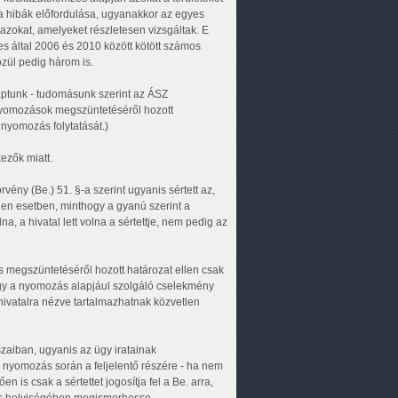
 a hibák előfordulása, ugyanakkor az egyes
i azokat, amelyeket részletesen vizsgáltak. E
s által 2006 és 2010 között kötött számos
zül pedig három is.
kaptunk - tudomásunk szerint az ÁSZ
nyomozások megszüntetéséről hozott
 nyomozás folytatását.)
ezők miatt.
rvény (Be.) 51. §-a szerint ugyanis sértett az,
len esetben, minthogy a gyanú szerint a
na, a hivatal lett volna a sértettje, nem pedig az
 megszüntetéséről hozott határozat ellen csak
hogy a nyomozás alapjául szolgáló cselekmény
 hivatalra nézve tartalmazhatnak közvetlen
szaiban, ugyanis az ügy iratainak
 nyomozás során a feljelentő részére - ha nem
n is csak a sértettet jogosítja fel a Be. arra,
los helyiségében megismerhesse.