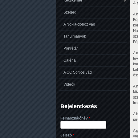
Kecskemét
A 
Szeged
A 
Fő
A Nokia-doboz vád
ko
Ha
sz
Tanulmányok
Főp
Portrétár
A 
te
Galéria
ko
kel
A CC Soft-os vád
öss
Videók
A 
kö
sza
iro
Bejelentkezés
A 
Felhasználónév
*
já
A g
Jelszó
*
va