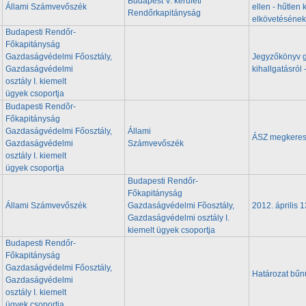
Budapest V. kerületi
Állami Számvevőszék
ellen - hűtlen
Rendőrkapitányság
elkövetésének
Budapesti Rendőr-
Főkapitányság
Gazdaságvédelmi Főosztály,
Jegyzőkönyv g
Gazdaságvédelmi
kihallgatásról
osztály I. kiemelt
ügyek csoportja
Budapesti Rendõr-
Főkapitányság
Gazdaságvédelmi Főosztály,
Állami
ÁSZ megkere
Gazdaságvédelmi
Számvevőszék
osztály I. kiemelt
ügyek csoportja
Budapesti Rendőr-
Főkapitányság
Állami Számvevőszék
Gazdaságvédelmi Fõosztály,
2012. április 1
Gazdaságvédelmi osztály I.
kiemelt ügyek csoportja
Budapesti Rendőr-
Főkapitányság
Gazdaságvédelmi Főosztály,
Határozat bűn
Gazdaságvédelmi
osztály I. kiemelt
ügyek csoportja