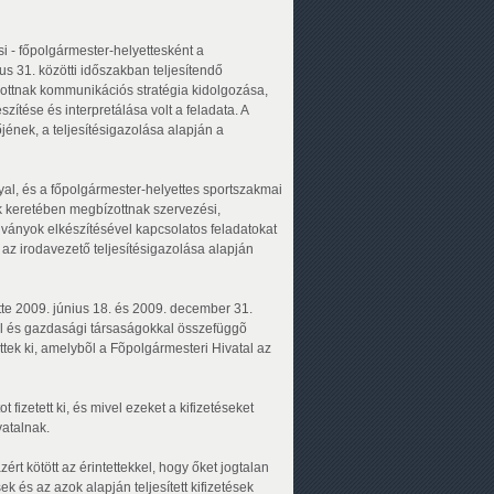
 - főpolgármester-helyettesként a
s 31. közötti időszakban teljesítendő
ottnak kommunikációs stratégia kidolgozása,
tése és interpretálása volt a feladata. A
jének, a teljesítésigazolása alapján a
yal, és a főpolgármester-helyettes sportszakmai
 keretében megbízottnak szervezési,
dványok elkészítésével kapcsolatos feladatokat
l az irodavezető teljesítésigazolása alapján
te 2009. június 18. és 2009. december 31.
al és gazdasági társaságokkal összefüggõ
töttek ki, amelybõl a Fõpolgármesteri Hivatal az
fizetett ki, és mivel ezeket a kifizetéseket
vatalnak.
rt kötött az érintettekkel, hogy őket jogtalan
és az azok alapján teljesített kifizetések