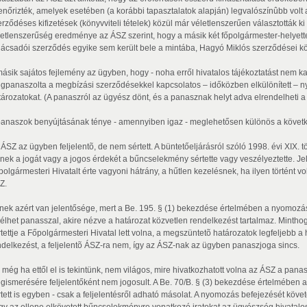
lenőrizték, amelyek esetében (a korábbi tapasztalatok alapján) legvalószínûbb volt
erződéses kifizetések (könyvviteli tételek) közül már véletlenszerűen választották k
letlenszerűség eredménye az ÁSZ szerint, hogy a másik két főpolgármester-helyette
nácsadói szerződés egyike sem került bele a mintába, Hagyó Miklós szerződései kö
másik sajátos fejlemény az ügyben, hogy - noha erről hivatalos tájékoztatást nem 
gpanaszolta a megbízási szerződésekkel kapcsolatos – időközben elkülönített – 
tározatokat. (A panaszról az ügyész dönt, és a panasznak helyt adva elrendelheti a
panaszok benyújtásának ténye - amennyiben igaz - meglehetősen különös a követk
ÁSZ az ügyben feljelentõ, de nem sértett. A büntetőeljárásról szóló 1998. évi XIX. tö
inek a jogát vagy a jogos érdekét a bűncselekmény sértette vagy veszélyeztette. Je
olgármesteri Hivatalt érte vagyoni hátrány, a hűtlen kezelésnek, ha ilyen történt vol
Z.
nek azért van jelentősége, mert a Be. 195. § (1) bekezdése értelmében a nyomozás
 élhet panasszal, akire nézve a határozat közvetlen rendelkezést tartalmaz. Mint
rtettje a Főpolgármesteri Hivatal lett volna, a megszüntetõ határozatok legfeljebb a
ndelkezést, a feljelentõ ÁSZ-ra nem, így az ÁSZ-nak az ügyben panaszjoga sincs.
 még ha ettől el is tekintünk, nem világos, mire hivatkozhatott volna az ÁSZ a pana
gismerésére feljelentőként nem jogosult. A Be. 70/B. § (3) bekezdése értelmében a
tett is egyben - csak a feljelentésről adható másolat. A nyomozás befejezését követőe
gy az ellene elkövetett bűncselekményre vonatkozó iratokat az ügyészség hivata