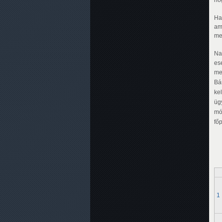
Ha
am
me
Na
es
me
Bá
ke
üg
mó
fő
1