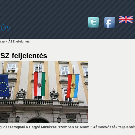
lap
» ÁSZ feljelentés
lenlegi hely
SZ feljelentés
gi összefoglaló a Hagyó Miklóssal szemben az Állami Számvevőszék feljelenté