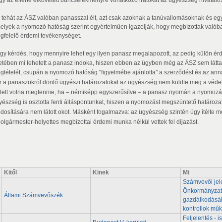
 tehát az ÁSZ valóban panasszal élt, azt csak azoknak a tanúvallomásoknak és egy
elyek a nyomozó hatóság szerint egyértelműen igazolják, hogy megbízottak való
gfelelő érdemi tevékenységet.
gy kérdés, hogy mennyire lehet egy ilyen panasz megalapozott,
az pedig külön ér
etében mi lehetett a panasz indoka, hiszen ebben az ügyben még az ÁSZ sem látta
gtételét, csupán a nyomozó hatóság "figyelmébe ajánlotta" a szerződést és az annak 
r a panaszokról döntő ügyészi határozatokat az ügyészség nem küldte meg a védel
llett volna megtennie, ha – némiképp egyszerűsítve – a panasz nyomán a nyomozás f
yészség is osztotta fenti álláspontunkat, hiszen a nyomozást megszüntető határozat 
dosítására nem látott okot. Másként fogalmazva: az ügyészség szintén úgy ítélte m
polgármester-helyettes megbízottai érdemi munka nélkül vettek fel díjazást.
Kitől
Kinek
Mi
Számvevői jel
Önkormányza
Állami Számvevőszék
gazdálkodásá
kontrollok
műk
Feljelentés - i