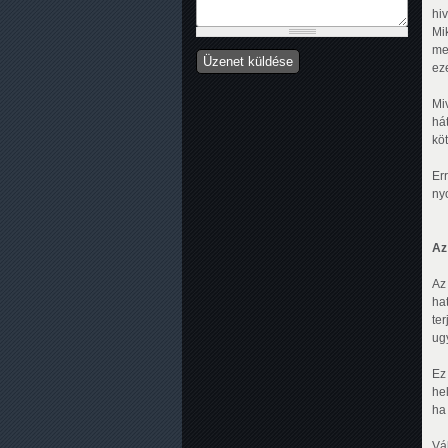
hi
Mi
me
ez
Mi
hát
kö
Er
nyo
Az
Az
ha
te
ug
Ez
he
ha
Vá