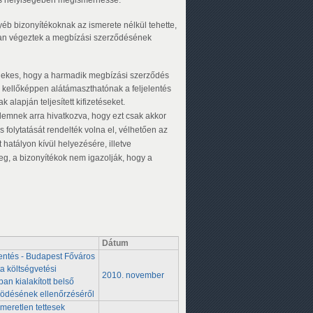
éb bizonyítékoknak az ismerete nélkül tehette,
ban végeztek a megbízási szerződésének
dekes, hogy a harmadik megbízási szerződés
 kellőképpen alátámaszthatónak a feljelentés
alapján teljesített kifizetéseket.
emnek arra hivatkozva, hogy ezt csak akkor
olytatását rendelték volna el, vélhetően az
hatályon kívül helyezésére, illetve
eg, a bizonyítékok nem igazolják, hogy a
Dátum
entés -
Budapest Főváros
ta
költségvetési
2010. november
ban
kialakított belső
ödésének
ellenőrzéséről
smeretlen tettesek