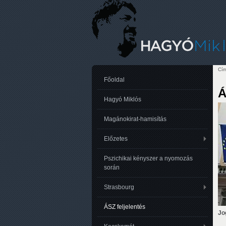
Cím
Je
Főoldal
Á
Hagyó Miklós
Magánokirat-hamisítás
Előzetes
Pszichikai kényszer a nyomozás
során
Strasbourg
ÁSZ feljelentés
Jo