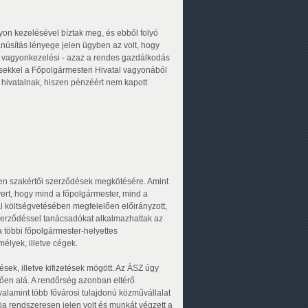
gyon kezelésével bíztak meg, és ebből folyó
núsítás lényege jelen ügyben az volt, hogy
e vagyonkezelési - azaz a rendes gazdálkodás
ésekkel a Főpolgármesteri Hivatal vagyonából
 a hivatalnak, hiszen pénzéért nem kapott
yen szakértői szerződések megkötésére. Amint
ert, hogy mind a főpolgármester, mind a
l költségvetésében megfelelően előirányzott,
zerződéssel tanácsadókat alkalmazhattak az
 a többi főpolgármester-helyettes
lyek, illetve cégek.
sek, illetve kifizetések mögött. Az ÁSZ úgy
lően alá. A rendőrség azonban eltérő
valamint több fővárosi tulajdonú közművállalat
ja rendszeresen jelen volt és munkát végzett a