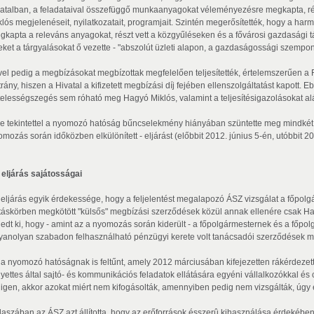
vatalban, a feladataival összefüggő munkaanyagokat véleményezésre megkapta, ré
klós megjelenéseit, nyilatkozatait, programjait. Szintén megerősítették, hogy a h
gkapta a releváns anyagokat, részt vett a közgyűléseken és a fővárosi gazdasági t
eket a tárgyalásokat ő vezette - "abszolút üzleti alapon, a gazdaságossági szempon
vel pedig a megbízásokat megbízottak megfelelően teljesítették, értelemszerűen a 
rány, hiszen a Hivatal a kifizetett megbízási díj fejében ellenszolgáltatást kapott.
telességszegés sem róható meg Hagyó Miklós, valamint a teljesítésigazolásokat alá
re tekintettel a nyomozó hatóság bűncselekmény hiányában szüntette meg mindkét m
mozás során időközben elkülönített - eljárást (előbbit 2012. június 5-én, utóbbit 20
 eljárás sajátosságai
 eljárás egyik érdekessége, hogy a feljelentést megalapozó ÁSZ vizsgálat a főpolgár
táskörben megkötött "külsős" megbízási szerződések közül annak ellenére csak Ha
rjedt ki, hogy - amint az a nyomozás során kiderült - a főpolgármesternek és a főp
yanolyan szabadon felhasználható pénzügyi kerete volt tanácsadói szerződések m
 a nyomozó hatóságnak is feltűnt, amely 2012 márciusában kifejezetten rákérdezett
lyettes által sajtó- és kommunikációs feladatok ellátására egyéni vállalkozókkal és 
 igen, akkor azokat miért nem kifogásolták, amennyiben pedig nem vizsgálták, úgy 
laszában az ÁSZ azt állította, hogy az erőforrások ésszerû kihasználása érdekében