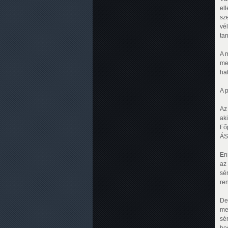
el
sz
vé
ta
A 
me
ha
A 
Az 
ak
Főp
ÁS
En
az
sé
re
De
me
sér
ho