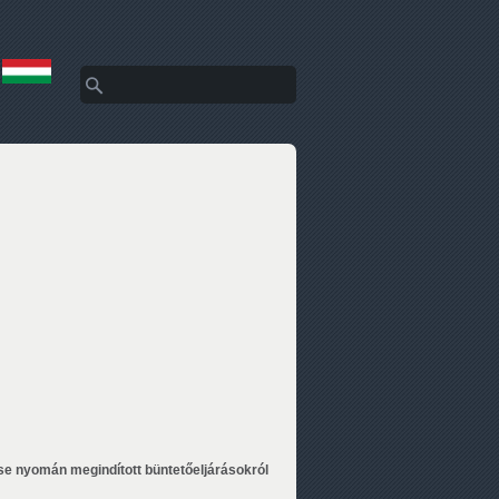
Keresés
Keresés űrlap
se nyomán megindított büntetőeljárásokról