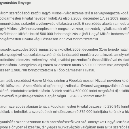
gyanúsítás lényege
három szerződésbõl kettőt Hagyó Miklós - városüzemeltetési és vagyongazdálkodási
polgármesteri Hivatal nevében kötött. Az első a 2008. december 17. és 2009. márciu
mmunikációs szakértõi tevékenység ellátására szólt. E szerződés alapján a megbíz
gyó Miklós nyilvános szerepléseinek megszervezése, beszédek, nyilatkozatok elkészí
erződésben kikötött bruttó 500.000 forint megbízási díjból Hagyó Miklós irodavezető
olgármesteri Hivatal végül összesen 277.250 forintot fizetett ki.
második szerzõdés 2009. június 26-án kötötték 2009. december 31-ig terjedő hatáll
vékenységével kapcsolatos szakértői és tanácsadói munkára vonatkozott, amelynek
ordinálási, elemzési, véleményezési, továbbá prezentációk összeállításával és kia
lett ellátnia. A megbízási díj ebben az esetben bruttó 5.500.000 forint volt, amelybő
zesen 2.988.708 forintot fizetett ki a Főpolgármesteri Hivatal.
harmadik szerződést Hagyó Miklós szintén a Főpolgármesteri Hivatal nevében kötöt
zötti idõszakra. A szerzõdés alapján megbízottnak a fõvárosi vagyongazdálkodáss
kértõi feladatokat kellett ellátnia. A felek bruttó 4.500.000 forint megbízási díjat kö
davezetõ teljesítésigazolása alapján végül 1.964.887 forintot utalt át.
három szerződés alapján tehát a Főpolgármesteri Hivatal összesen 5.230.845 forintot 
rulékok is terhelték, a szerződések mindösszesen 9.375.000 forintjába kerültek a hi
yanúsítás szerint azonban fiktív szerződésekrõl volt szó, amelyeket Hagyó Miklós azé
gyoni előnyben részesítse, tényleges munkavégzés valójában nem állt a szerződések 