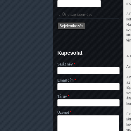
mö
A 
Új jelszó igénylése
kö
Ha
sz
ki
tén
Kapcsolat
A 
Saját név
*
A 
A 
Email cím
*
az
fő
sz
Tárgy
*
ál
ko
Üzenet
*
Ez
lá
kö
ve