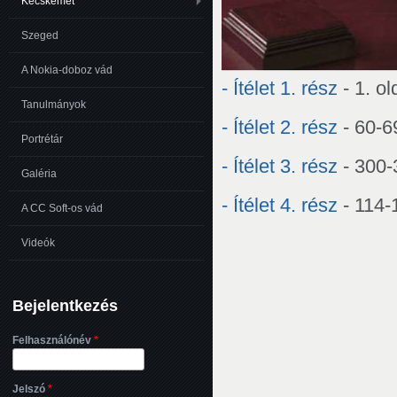
Kecskemét
Szeged
A Nokia-doboz vád
- Ítélet 1. rész
- 1. ol
Tanulmányok
- Ítélet 2. rész
- 60-69
Portrétár
- Ítélet 3. rész
- 300-
Galéria
- Ítélet 4. rész
- 114-1
A CC Soft-os vád
Videók
Bejelentkezés
Felhasználónév
*
Jelszó
*