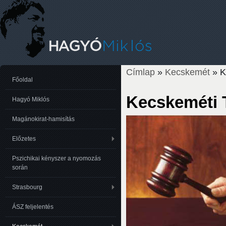
Címlap
»
Kecskemét
» K
Jelenlegi hely
Főoldal
Kecskeméti T
Hagyó Miklós
Magánokirat-hamisítás
Előzetes
Pszichikai kényszer a nyomozás
során
Strasbourg
ÁSZ feljelentés