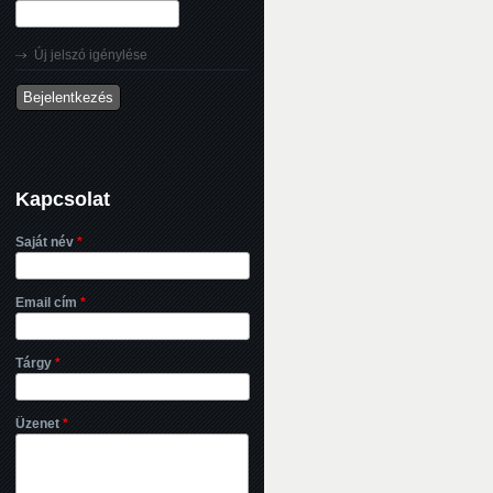
Új jelszó igénylése
Kapcsolat
Saját név
*
Email cím
*
Tárgy
*
Üzenet
*