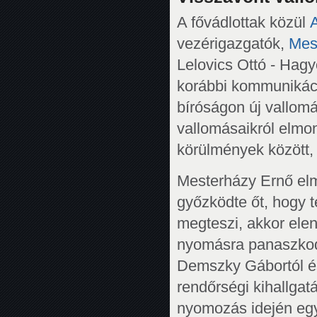
A fővádlottak közül
A
vezérigazgatók,
Mes
Lelovics Ottó - Hagy
korábbi kommunikáci
bíróságon új vallomá
vallomásaikról elmo
körülmények között, 
Mesterházy Ernő elm
győzködte őt, hogy t
megteszi, akkor elen
nyomásra panaszkodo
Demszky Gábortól és 
rendőrségi kihallga
nyomozás idején egy