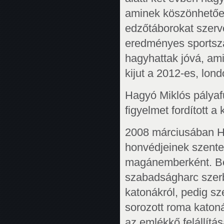
aminek köszönhetően 
edzőtáborokat szerve
eredményes sportsza
hagyhattak jóvá, ami
kijut a 2012-es, lond
Hagyó Miklós pályaf
figyelmet fordított 
2008 márciusában H
honvédjeinek szente
magánemberként. Be
szabadságharc szerb,
katonákról, pedig s
sorozott roma katoná
az emlékkő felállítá