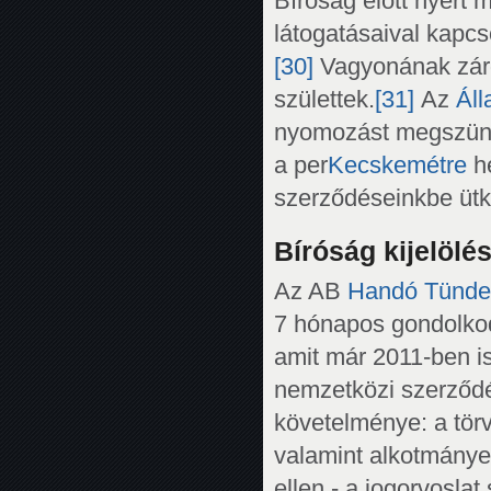
Bíróság előtt nyert 
látogatásaival kapcs
[30]
Vagyonának záro
születtek.
[31]
Az
Ál
nyomozást megszünt
a per
Kecskemétre
he
szerződéseinkbe ütk
Bíróság kijelölé
Az AB
Handó Tünde
7 hónapos gondolkod
amit már 2011-ben i
nemzetközi szerződés
követelménye: a törv
valamint alkotmánye
ellen - a jogorvoslat 