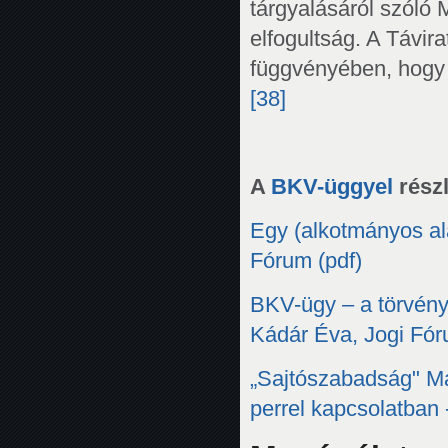
tárgyalásáról szóló 
elfogultság. A Távir
függvényében, hogy 
[38]
A
BKV-üggyel
részl
Egy (alkotmányos ala
Fórum (pdf)
BKV-ügy – a törvénye
Kádár Éva, Jogi Fór
„Sajtószabadság" Ma
perrel kapcsolatban