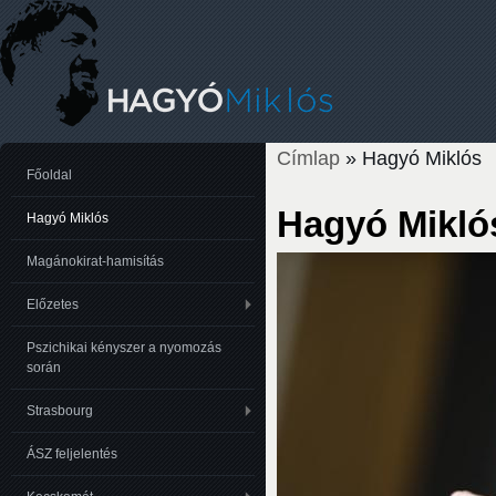
Címlap
» Hagyó Miklós
Jelenlegi hely
Főoldal
Hagyó Mikló
Hagyó Miklós
Magánokirat-hamisítás
Előzetes
Pszichikai kényszer a nyomozás
során
Strasbourg
ÁSZ feljelentés