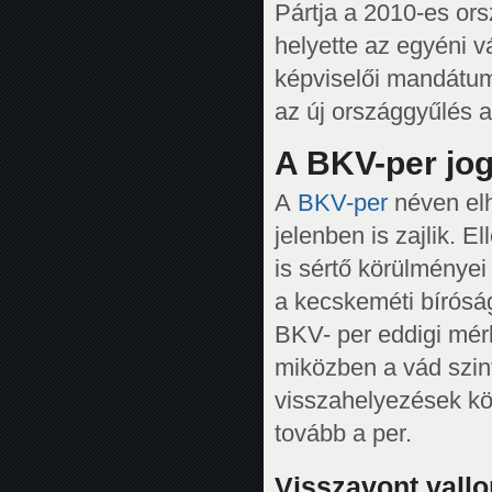
Pártja a 2010-es or
helyette az egyéni v
képviselői mandátu
az új országgyűlés a
A BKV-per jog
A
BKV-per
néven elhí
jelenben is zajlik. 
is sértő körülményei
a kecskeméti bíróság 
BKV- per eddigi mérl
miközben a vád szint
visszahelyezések kör
tovább a per.
Visszavont vall