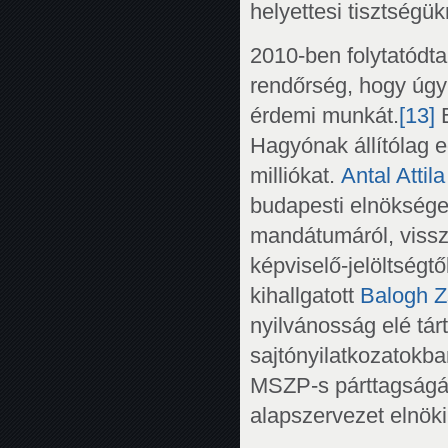
helyettesi tisztségükr
2010-ben folytatódta
rendőrség, hogy úgy v
érdemi munkát.
[13]
E
Hagyónak állítólag 
milliókat.
Antal Attila
budapesti elnöksége
mandátumáról, vissza
képviselő-jelöltségtől
kihallgatott
Balogh Z
nyilvánosság elé tár
sajtónyilatkozatokb
MSZP-s párttagságá
alapszervezet elnöki 