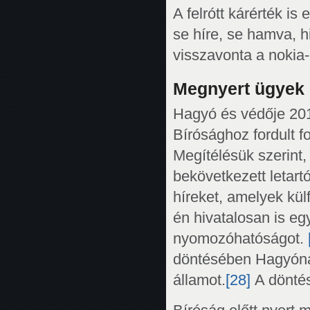
A felrótt kárérték i
se híre, se hamva, h
visszavonta a nokia-
Megnyert ügyek
Hagyó és védője 201
Bírósághoz fordult f
Megítélésük szerint
bekövetkezett letartó
híreket, amelyek külf
én hivatalosan is eg
nyomozóhatóságot.
döntésében Hagyónak
államot.
[28]
A döntés