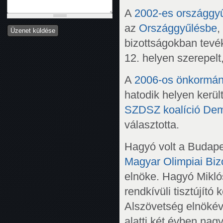
A
2002-es országgyű
az
Országgyűlésbe
,
bizottságokban tevé
12. helyen szerepelt
A
2006-os önkormán
hatodik helyen kerül
SZDSZ
koalíció
Dem
választotta.
Hagyó volt a Budapes
Magyar Olimpiai Biz
elnöke. Hagyó Mikl
rendkívüli tisztújít
Alszövetség elnökév
alatti két évben nagy