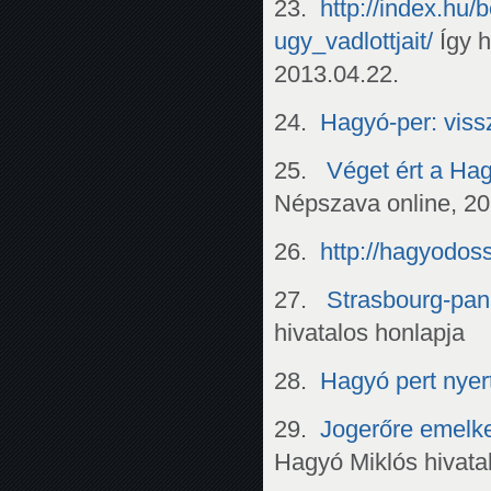
23.
http://index.hu/
ugy_vadlottjait/
Így h
2013.04.22.
24.
Hagyó-per: vissz
25.
Véget ért a Ha
Népszava online, 2
26.
http://hagyodos
27.
Strasbourg-pan
hivatalos honlapja
28.
Hagyó pert nyer
29.
Jogerőre emel
Hagyó Miklós hivata