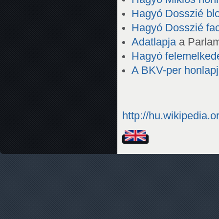
Hagyó Dosszié bl
Hagyó Dosszié fac
Adatlapja
a Parlam
Hagyó felemelked
A BKV-per honlap
http://hu.wikiped