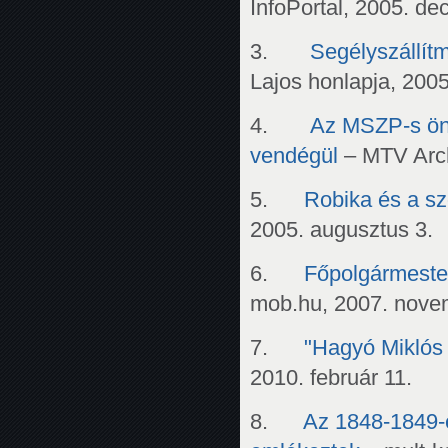
InfoPortal, 2005. de
3.
Segélyszállítm
Lajos honlapja, 2005.
4.
Az MSZP-s önk
vendégül
– MTV Arc
5.
Robika és a sz
2005. augusztus 3.
6.
Főpolgármester
mob.hu, 2007. nove
7.
"Hagyó Miklós 
2010. február 11.
8.
Az 1848-1849-