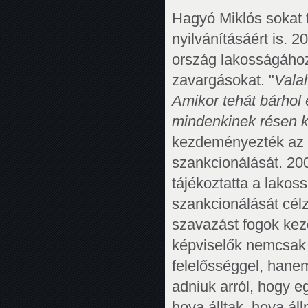
Hagyó Miklós sokat 
nyilvánításáért is. 
ország lakosságához
zavargásokat. "
Vala
Amikor tehát bárhol 
mindenkinek résen ke
kezdeményezték az o
szankcionálását. 20
tájékoztatta a lakos
szankcionálását célz
szavazást fogok kez
képviselők nemcsak s
felelősséggel, hanem
adniuk arról, hogy e
hova álltak, hova áll