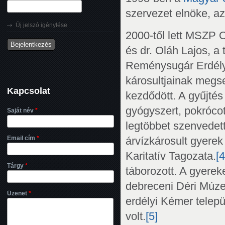
szervezet elnöke, a
Új jelszó igénylése
2000-től lett MSZP 
és dr. Oláh Lajos, a 
Reménysugár Erdélyé
károsultjainak megs
Kapcsolat
kezdődött. A gyűjté
gyógyszert, pokrócot 
Saját név
*
legtöbbet szenvedet
Email cím
*
árvízkárosult gyere
Karitatív Tagozata.
[4
Tárgy
*
táborozott. A gyerek
debreceni Déri Múze
Üzenet
*
erdélyi Kémer telepü
volt.
[5]