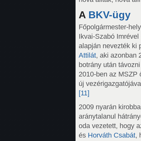
A
BKV-ügy
Főpolgármester-hely
Ikvai-Szabó Imrével 
alapján nevezték ki 
Attilát
, aki azonban
botrány után távozni
2010-ben az MSZP őt
új vezérigazgatójáva
[11]
2009 nyarán kirobban
aránytalanul hátrán
oda vezetett, hogy
és
Horváth Csabát
,