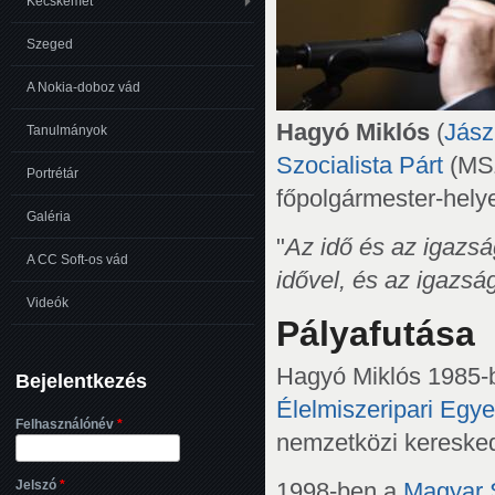
Kecskemét
Szeged
A Nokia-doboz vád
Hagyó Miklós
(
Jász
Tanulmányok
Szocialista Párt
(MSZ
Portrétár
főpolgármester-hely
Galéria
"
Az idő és az igazsá
A CC Soft-os vád
idővel, és az igazsá
Videók
Pályafutása
Hagyó Miklós 1985-b
Bejelentkezés
Élelmiszeripari Egy
Felhasználónév
*
nemzetközi keresked
Jelszó
*
1998-ben a
Magyar S