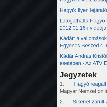
Hagyó: Ilyen lejárat
Látogathatta Hagyó M
2012.01.16-i videója
Kádár: a vallomások
Egyenes Beszéd c. 
Kádár András Kristó
esetében - Az ATV 
Jegyzetek
1.
Hagyó reagált
Magyar Nemzet onlin
2.
Sikerrel zárul