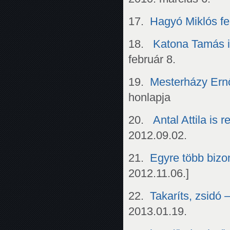
17.
Hagyó Miklós fe
18.
Katona Tamás in
február 8.
19.
Mesterházy Ernő
honlapja
20.
Antal Attila is
2012.09.02.
21.
Egyre több bizon
2012.11.06.]
22.
Takaríts, zsidó 
2013.01.19.