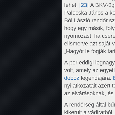
lehet.
[23]
A BKV-ügy 
Pálocska János a ke
Bói László rendőr s
hogy egy másik, foly
nyomozást, ha cseré
elismerve azt saját v
„Hagyót le fogják tar
A per eddigi legna
volt, amely az egyet
doboz
legendájára.
nyilatkozatait azért 
az elvárásoknak, és e
A rendőrség által b
kikerült a vádiratbó