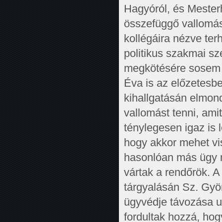
Hagyóról, és Mesterh
összefüggő vallomás
kollégáira nézve ter
politikus szakmai s
megkötésére sosem ut
Éva is az előzetesbe
kihallgatásán elmon
vallomást tenni, ami
ténylegesen igaz is
hogy akkor mehet vi
hasonlóan más ügy n
vártak a rendőrök. A
tárgyalásán Sz. Györg
ügyvédje távozása ut
fordultak hozzá, ho