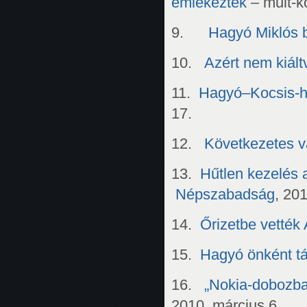
emlékeztek
– mult-k
9.
Hagyó Miklós b
10.
Azért nem kiál
11.
Hagyó–Kocsis-h
17.
12.
Következetes vá
13.
Hűtlen kezelés 
Népszabadság
, 201
14.
Őrizetbe vették A
15.
Hagyó önként tá
16.
„Nokia-dobozb
2010. március 6.