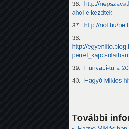
36.
http://nepszava
ahol-elkezdtek
37.
http://nol.hu/b
38.
http://egyenlito.bl
perrel_kapcsolatban
39.
Hunyadi-túra 20
40.
Hagyó Miklós hi
További inf
Hagyó Miklós honl