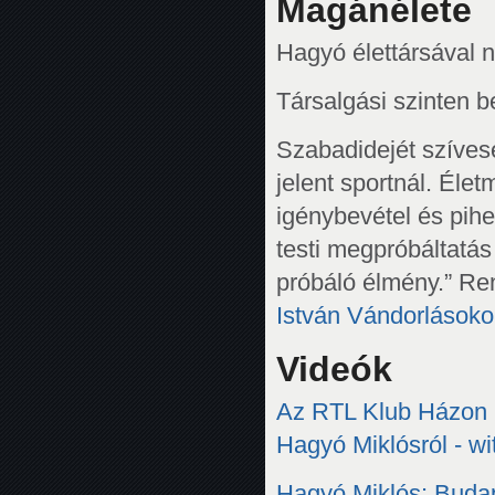
Magánélete
Hagyó élettársával n
Társalgási szinten 
Szabadidejét szívese
jelent sportnál. Éle
igénybevétel és pihe
testi megpróbáltatás
próbáló élmény.” Re
István Vándorlások
Videók
Az RTL Klub Házon k
Hagyó Miklósról - wit
Hagyó Miklós: Budape