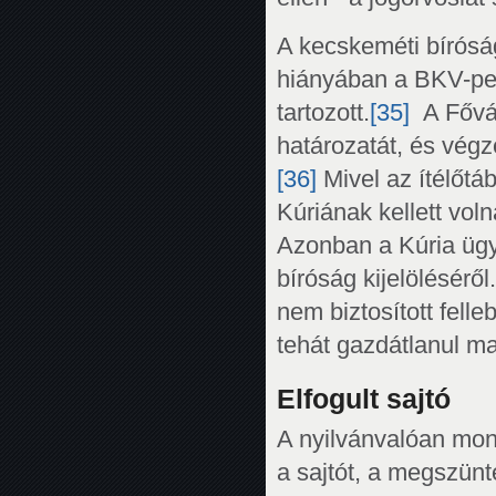
A kecskeméti bíróság
hiányában a BKV-per
tartozott.
[35]
A Fővár
határozatát, és végz
[36]
Mivel az ítélőtáb
Kúriának kellett voln
Azonban a Kúria ügyv
bíróság kijelölésér
nem biztosított fell
tehát gazdátlanul m
Elfogult sajtó
A nyilvánvalóan mond
a sajtót, a megszün