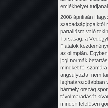
emlékhelyet tudjana
2008 áprilisán Hagyó 
szabadságjogaiktól me
pártállásra való teki
Társaság, a Védegyl
Fiatalok kezdeménye
az olimpián. Egyben
jogi normák betartás
mindkét fél számár
angsúlyozta: nem tar
leghatározottabban 
bármely ország sport
távolmaradását kíván
minden felelősen go