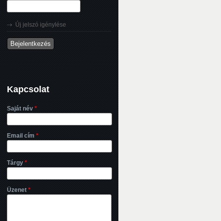
Új jelszó igénylése
Kapcsolat
Saját név
*
Email cím
*
Tárgy
*
Üzenet
*