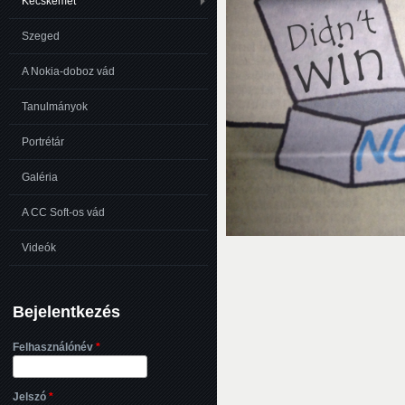
Kecskemét
Szeged
A Nokia-doboz vád
Tanulmányok
Portrétár
Galéria
A CC Soft-os vád
Videók
Bejelentkezés
Felhasználónév
*
Jelszó
*