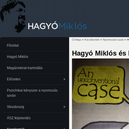
Címlap
»
Kecskemét
»
Nyomozati szak
» H
Jelenlegi hely
Főoldal
Hagyó Miklós és 
Hagyó Miklós
Magánokirat-hamisítás
Előzetes
Pszichikai kényszer a nyomozás
során
Strasbourg
ÁSZ feljelentés