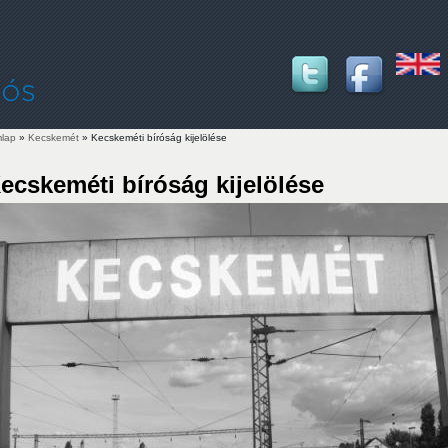
lap
»
Kecskemét
» Kecskeméti bíróság kijelölése
lenlegi hely
ecskeméti bíróság kijelölése