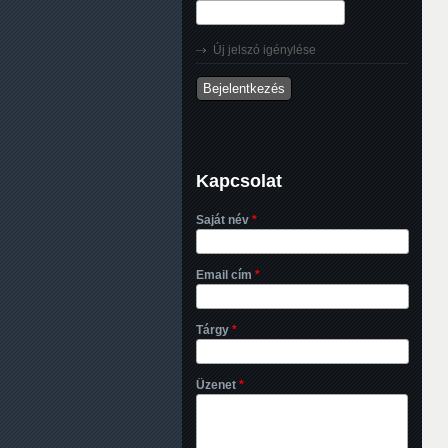
Új jelszó igénylése
Kapcsolat
Saját név
*
Email cím
*
Tárgy
*
Üzenet
*