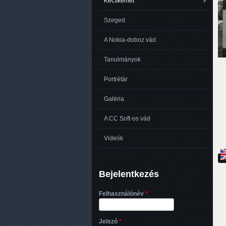
Kecskemét
Szeged
A Nokia-doboz vád
Tanulmányok
Portrétár
Galéria
A CC Soft-os vád
Videók
Bejelentkezés
Felhasználónév
*
Jelszó
*