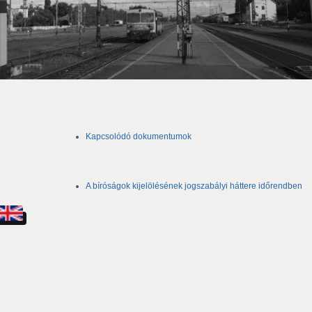
Kapcsolódó dokumentumok
A bíróságok kijelölésének jogszabályi háttere időrendben