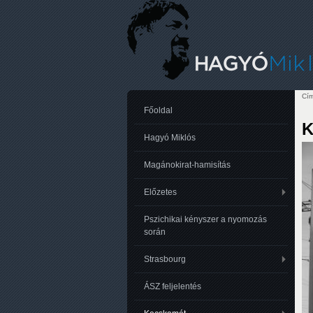
Cím
Je
Főoldal
K
Hagyó Miklós
Magánokirat-hamisítás
Előzetes
Pszichikai kényszer a nyomozás
során
Strasbourg
ÁSZ feljelentés