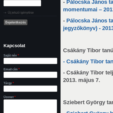
-
Pálocska János ta
momentumai – 2013
Új jelszó igénylése
-
Pálocska János ta
jegyzőkönyv) - 2013
Kapcsolat
Csákány Tibor tan
Saját név
*
-
Csákány Tibor tanú
Email cím
*
- Csákány Tibor tel
2013. május 7.
Tárgy
*
Üzenet
*
Sziebert György ta