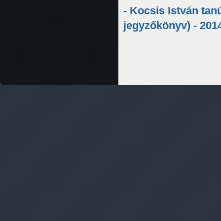
- Kocsis István tan
jegyzőkönyv) - 201