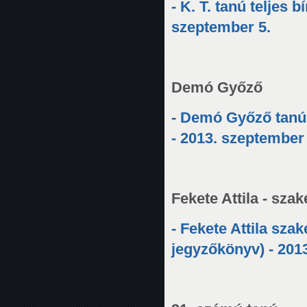
- K. T. tanú teljes 
szeptember 5.
Demó Győző
- Demó Győző tanú 
- 2013. szeptember 
Fekete Attila - szak
- Fekete Attila szak
jegyzőkönyv) - 201