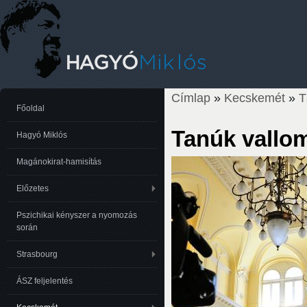
Címlap
»
Kecskemét
»
T
Jelenlegi hely
Főoldal
Tanúk vallo
Hagyó Miklós
Magánokirat-hamisítás
Előzetes
Pszichikai kényszer a nyomozás
során
Strasbourg
ÁSZ feljelentés