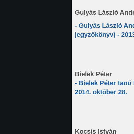
Gulyás László And
- Gulyás László And
jegyzőkönyv) - 201
Bielek Péter
- Bielek Péter tanú
2014. október 28.
Kocsis István