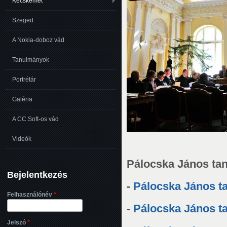
Kecskemét
Szeged
A Nokia-doboz vád
Tanulmányok
Portrétár
Galéria
A CC Soft-os vád
Videók
Pálocska János ta
Bejelentkezés
-
Pálocska János tan
Felhasználónév
*
-
Pálocska János tan
Jelszó
*