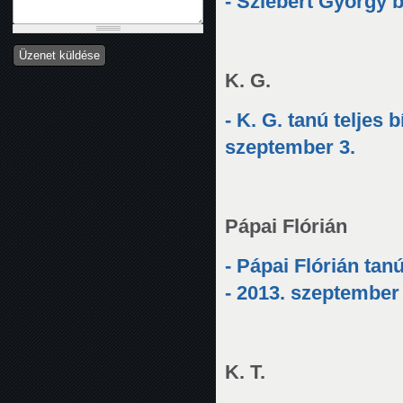
- Sziebert György b
K. G.
- K. G. tanú teljes
szeptember 3.
Pápai Flórián
- Pápai Flórián tan
- 2013. szeptember 
K. T.