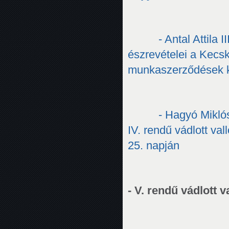
- Antal Attila 
észrevételei a Kecs
munkaszerződések k
- Hagyó Miklós
IV. rendű vádlott v
25. napján
- V. rendű vádlott