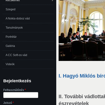
Kecskemét
Szeged
A Nokia-doboz vád
Tanulmányok
Portrétár
Galéria
A CC Soft-os vád
Videók
I. Hagyó Miklós bír
Bejelentkezés
Felhasználónév
*
II. További vádlott
észrevételek
Jelszó
*