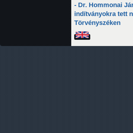
- Dr. Hommonai Ján
indítványokra tett 
Törvényszéken