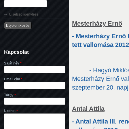
Új jelszó igénylése
Mesterházy Ernő
- Mesterházy Ernő 
tett vallomása 201
Kapcsolat
Saját név
*
- Hagyó Miklós
Mesterházy Ernő va
Email cím
*
szeptember 20. nap
Tárgy
*
Antal Attila
Üzenet
*
- Antal Attila III.