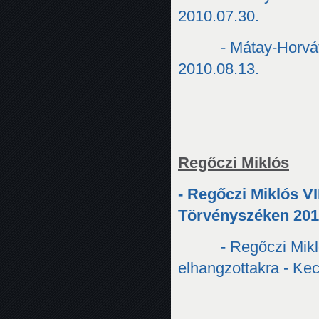
2010.07.30.
- Mátay-Horvát
2010.08.13.
Regőczi Miklós
- Regőczi Miklós VI
Törvényszéken 201
- Regőczi Mikl
elhangzottakra - Ke