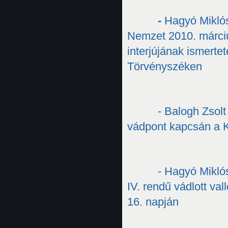
-
Hagyó Miklós
Nemzet 2010. márciu
interjújának ismerte
Törvényszéken
- Balogh Zsolt 
vádpont kapcsán a 
- Hagyó Miklós
IV. rendű vádlott v
16. napján