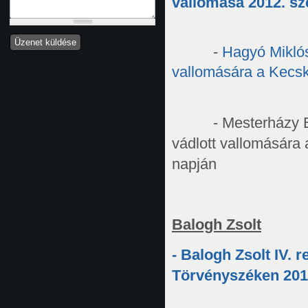
vallomása 2012. sz
-
Hagyó Miklós I
vallomására a Kecsk
- Mesterházy Er
vádlott vallomására
napján
Balogh Zsolt
- Balogh Zsolt IV. 
Törvényszéken 2012