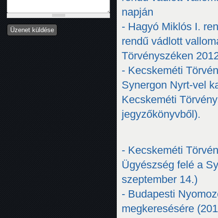
napján
- Hagyó Miklós I. re
rendű vádlott vallom
Törvényszéken 2012
- Kecskeméti Törvén
Synergon Nyrt-vel ka
Kecskeméti Törvénys
jegyzőkönyvből).
- Kecskeméti Törvé
Ügyészség felé a Syn
szeptember 14.)
- Budapesti Nyomoz
megkeresésére (201