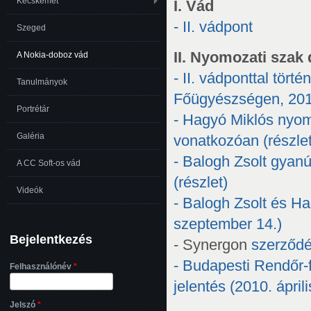
Kecskemét
I. Vád
- II. vádpont
Szeged
II. Nyomozati sza
A Nokia-doboz vád
- II. vádponttal tö
Tanulmányok
Főügyészségen, 201
Portrétár
- Hagyó Miklós nyomo
Galéria
vonatkozóan (részlet
- Balogh Zsolt gyanú
A CC Soft-os vád
(részlet)
Videók
- Balogh Zsolt és H
szeptember 14.)
Bejelentkezés
- Synergon
szerződ
- Budapesti Rendőr-
Felhasználónév
*
jelentés (2010. áprili
Jelszó
*