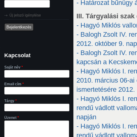
- Határozat bűnügy á
III. Tárgyalási sz
Új jelszó igénylése
- Hagyó Miklós vallo
- Balogh Zsolt IV. 
2012. október 9. nap
- Balogh Zsolt IV. re
Kapcsolat
kapcsán a Kecskemé
Saját név
*
- Hagyó Miklós I. r
2010. március 06-ai 
Email cím
*
ismertetésére 2012.
- Hagyó Miklós I. re
Tárgy
*
rendű vádlott vallo
napján
Üzenet
*
- Hagyó Miklós I. re
rendű vádlott vallo