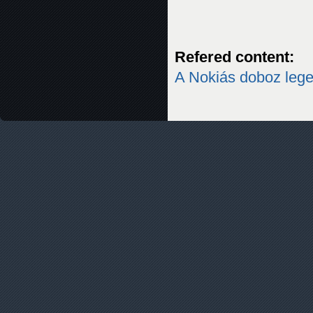
Refered content:
A Nokiás doboz lege