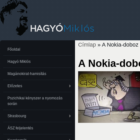
Címlap
» A Nokia-doboz
Jelenlegi hely
Főoldal
A Nokia-dob
Hagyó Miklós
Magánokirat-hamisítás
Előzetes
Pszichikai kényszer a nyomozás
során
Strasbourg
ÁSZ feljelentés