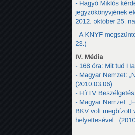
- Hagyó Miklós kérd
jegyzőkönyvjének el
2012. október 25. na
- A KNYF megszünte
23.)
IV. Média
- 168 óra: Mit tud 
- Magyar Nemzet: „
(2010.03.06)
- HírTV Beszélgetés 
- Magyar Nemzet: „Ha
BKV volt megbízott 
helyettesével (2010