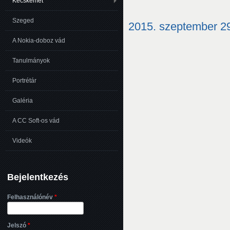
Kecskemét
Szeged
2015. szeptember 29
A Nokia-doboz vád
Tanulmányok
Portrétár
Galéria
A CC Soft-os vád
Videók
Bejelentkezés
Felhasználónév
*
Jelszó
*