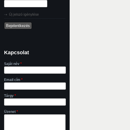
Új jelszó igénylése
Kapcsolat
Saját név
*
Email cím
*
Tárgy
*
Üzenet
*