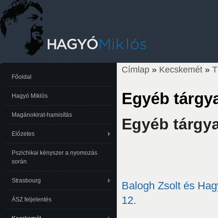
Címlap
»
Kecskemét
»
T
Jelenlegi hely
Főoldal
Egyéb tárgy
Hagyó Miklós
Magánokirat-hamisítás
Egyéb tárgy
Előzetes
Pszichikai kényszer a nyomozás
során
Strasbourg
Balogh Zsolt és Ha
12.
ÁSZ feljelentés