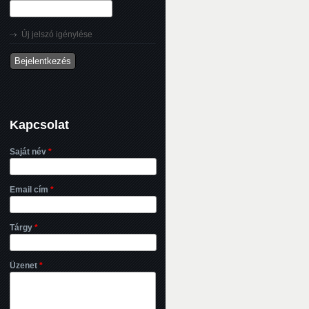
Új jelszó igénylése
Kapcsolat
Saját név
*
Email cím
*
Tárgy
*
Üzenet
*