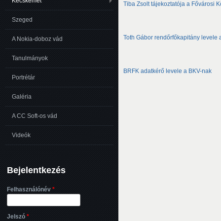
Kecskemét
Tiba Zsolt tájekoztatója a Fővárosi 
Szeged
Toth Gábor rendőrfőkapitány levele
A Nokia-doboz vád
Tanulmányok
BRFK adatkérő levele a BKV-nak
Portrétár
Galéria
A CC Soft-os vád
Videók
Bejelentkezés
Felhasználónév
*
Jelszó
*