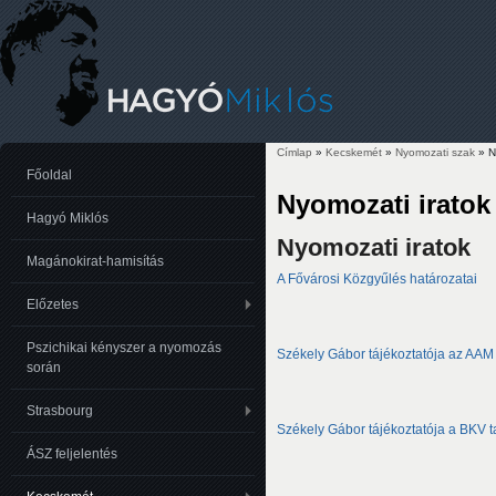
Címlap
»
Kecskemét
»
Nyomozati szak
» N
Jelenlegi hely
Főoldal
Nyomozati iratok
Hagyó Miklós
Nyomozati iratok
Magánokirat-hamisítás
A Fővárosi Közgyűlés határozatai
Előzetes
Pszichikai kényszer a nyomozás
Székely Gábor tájékoztatója az AAM Z
során
Strasbourg
Székely Gábor tájékoztatója a BKV 
ÁSZ feljelentés