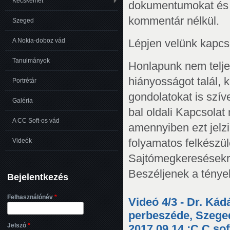
Kecskemét
dokumentumokat és f
kommentár nélkül.
Szeged
A Nokia-doboz vád
Lépjen velünk kapcs
Tanulmányok
Honlapunk nem teljes
hiányosságot talál, k
Portrétár
gondolatokat is szí
Galéria
bal oldali Kapcsolat
A CC Soft-os vád
amennyiben ezt jelzi
Videók
folyamatos felkészül
Sajtómegkeresésekre
Beszéljenek a ténye
Bejelentkezés
Felhasználónév
*
Videó 4/3 - Dr. Ká
Oldalak
perbeszéde, Szege
Jelszó
*
2017.09.14.;C.C sof