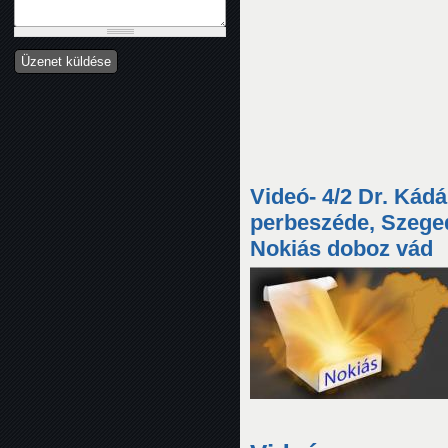
Videó- 4/2 Dr. Kád
perbeszéde, Szeged
Nokiás doboz vád