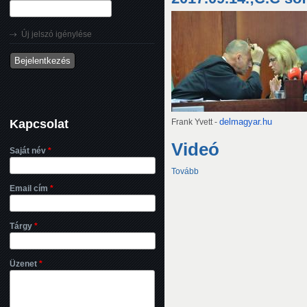
Új jelszó igénylése
Kapcsolat
delmagyar.hu
Frank Yvett -
Videó
Saját név
*
Tovább
Email cím
*
Tárgy
*
Üzenet
*