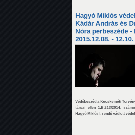
Hagyó Miklós védel
Kádár András és D
Nóra perbeszéde -
2015.12.08. - 12.10.
Védőbeszéd a Kecskeméti Törvén
társai ellen 1.B.213/2014. szám
Hagyó Miklós I. rendű vádlott véd