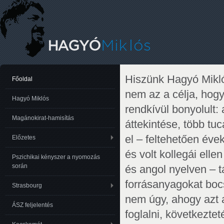
Hiszünk Hagyó Mikló
Főoldal
nem az a célja, hog
Hagyó Miklós
rendkívül bonyolult:
Magánokirat-hamisítás
áttekintése, több tu
el – feltehetően év
Előzetes
és volt kollegái ell
Pszichikai kényszer a nyomozás
során
és angol nyelven – t
forrásanyagokat bocs
Strasbourg
nem úgy, ahogy azt 
ÁSZ feljelentés
foglalni, következte