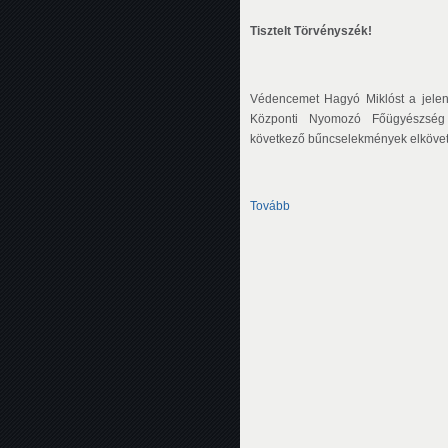
Tisztelt Törvényszék!
Védencemet Hagyó Miklóst a jelen 
Központi Nyomozó Főügyészség 
következő bűncselekmények elkövet
Tovább