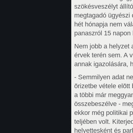
szökésveszélyt állít
megtagadó ügyészi d
hét hónapja nem vála
panaszról 15 napon b
Nem jobb a helyzet 
érvek terén sem. A vé
annak igazolására, h
- Semmilyen adat ne
õrizetbe vétele elõt
a többi már meggyanú
összebeszélve - megp
ekkor még politikai 
teljében volt. Kiterj
helyettesként és parl