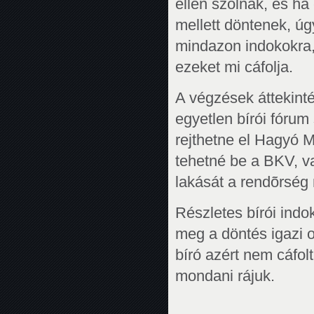
ellen szólnak, és ha
mellett döntenek, úg
mindazon indokokra, 
ezeket mi cáfolja.
A végzések áttekinté
egyetlen bírói fórum
rejthetne el Hagyó M
tehetné be a BKV, va
lakását a rendõrség 
Részletes bírói indo
meg a döntés igazi 
bíró azért nem cáfol
mondani rájuk.