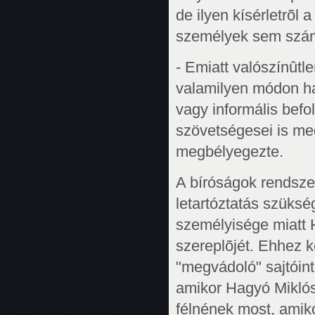
de ilyen kísérletrõl
személyek sem szám
- Emiatt valószínût
valamilyen módon hát
vagy informális befol
szövetségesei is me
megbélyegezte.
A bíróságok rendsze
letartóztatás szüks
személyisége miatt H
szereplõjét. Ehhez 
"megvádoló" sajtóint
amikor Hagyó Miklósn
félnének most, amik