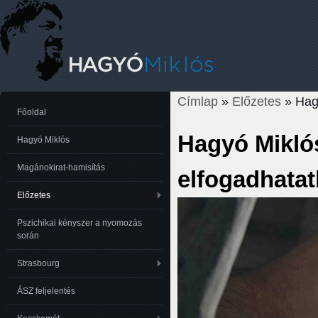
Címlap
»
Előzetes
» Hagy
Jelenlegi hely
Főoldal
Hagyó Mikló
Hagyó Miklós
Magánokirat-hamisítás
elfogadhatat
Előzetes
Pszichikai kényszer a nyomozás
során
Strasbourg
ÁSZ feljelentés