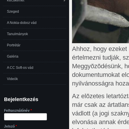
Kecskemét
Szeged
A Nokia-doboz vád
Tanulmányok
Portrétár
Ahhoz, hogy ezeket a
értelmezni tudják, s
Galéria
Meggyõzõdésünk, ho
A CC Soft-os vád
dokumentumokat elolv
Videók
nyilvánosságra hozat
Az elõzetes letartó
Bejelentkezés
már csak az ártatlan
Felhasználónév
*
vádlott (a jogi szak
elvonása annak érd
Jelszó
*