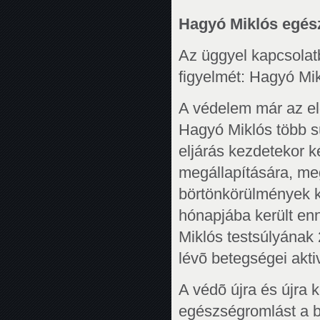
Hagyó Miklós egész
Az üggyel kapcsolat
figyelmét: Hagyó Mi
A védelem már az elõ
Hagyó Miklós több s
eljárás kezdetekor k
megállapítására, me
börtönkörülmények 
hónapjába került enn
Miklós testsúlyának 
lévõ betegségei akti
A védõ újra és újra 
egészségromlást a b