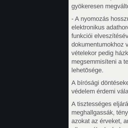
gyökeresen megvált
- A nyomozás hosszú i
elektronikus adathor
funkciói elveszítés
dokumentumokhoz val
vételekor pedig házk
megsemmisíteni a te
lehetõsége.
A bírósági döntéseke
védelem érdemi vála
A tisztességes eljá
meghallgassák, tény
azokat az érveket, a