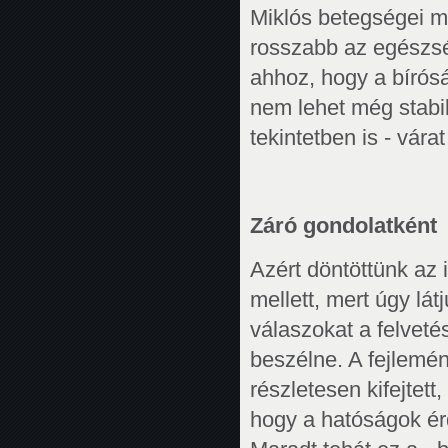
Miklós betegségei m
rosszabb az egészsé
ahhoz, hogy a bírósá
nem lehet még stabil
tekintetben is - vára
Záró gondolatként
Azért döntöttünk az
mellett, mert úgy lá
válaszokat a felveté
beszélne. A fejlemé
részletesen kifejtet
hogy a hatóságok é