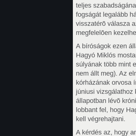
teljes szabadságána
fogságát legalább há
visszatérõ válasza 
megfelelõen kezelhet
A bíróságok ezen ál
Hagyó Miklós mostan
súlyának több mint 
nem állt meg). Az el
kórházának orvosa ír
júniusi vizsgálathoz
állapotban lévõ kró
lobbant fel, hogy Ha
kell végrehajtani.
A kérdés az, hogy a