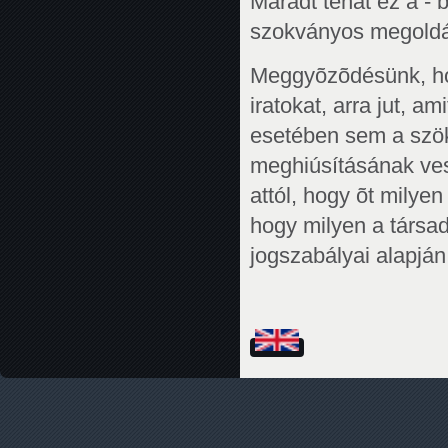
Maradt tehát ez a -
szokványos megoldás:
Meggyõzõdésünk, hogy
iratokat, arra jut, 
esetében sem a szök
meghiúsításának vesz
attól, hogy õt milye
hogy milyen a társa
jogszabályai alapján