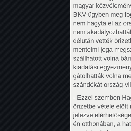
magyar közvélemény 
BKV-ügyben meg fogj
nem hagyta el az or
nem akadályozhatták
délután vették õrize
mentelmi joga megsz
szállhatott volna bá
kiadatási egyezmén
gátolhatták volna m
szándékát ország-vi
- Ezzel szemben Ha
õrizetbe vétele elõt
jelezve elérhetõsége
én otthonában, a hat