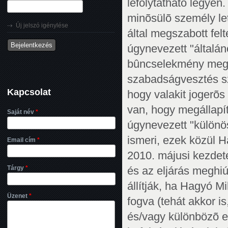
lefolytatható legyen
minõsülõ személy let
Új jelszó igénylése
által megszabott felt
úgynevezett "általáno
bûncselekmény megal
szabadságvesztés s
Kapcsolat
hogy valakit jogerõs 
van, hogy megállapít
Saját név
*
úgynevezett "különös
ismeri, ezek közül 
Email cím
*
2010. májusi kezdete
Tárgy
*
és az eljárás meghiú
állítják, ha Hagyó M
Üzenet
*
fogva (tehát akkor i
és/vagy különbözõ e