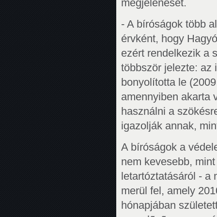
megjelenését.
- A bíróságok több 
érvként, hogy Hagyó 
ezért rendelkezik a
többször jelezte: a
bonyolította le (20
amennyiben akarta vo
használni a szökésre
igazolják annak, min
A bíróságok a védel
nem kevesebb, mint t
letartóztatásáról - 
merül fel, amely 201
hónapjában született