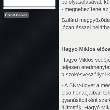
befolyásolásával, k
- megnehezítené az e
Szilárd meggyõzõdés
józan ésszel belátha
Hagyó Miklós elõzet
Hagyó Miklós védõje
teljesen eredménytel
a szökésveszéllyel 
- A BKV-ügyet a méd
elsõ hónapjaiban töb
gyanúsítottként sze
állították, Hagyó Mi