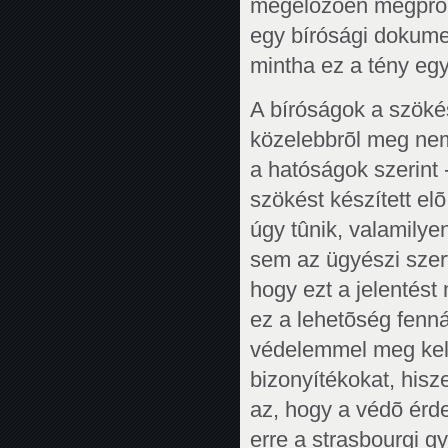
megelõzõen megpróbá
egy bírósági dokume
mintha ez a tény egy
A bíróságok a szöké
közelebbrõl meg nem 
a hatóságok szerint -
szökést készített el
úgy tûnik, valamilye
sem az ügyészi szer
hogy ezt a jelentés
ez a lehetõség fenná
védelemmel meg kell 
bizonyítékokat, hisze
az, hogy a védõ érd
erre a strasbourgi g