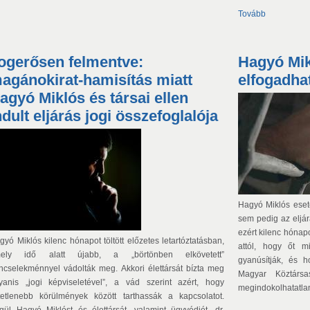
Tovább
ogerősen felmentve:
Hagyó Mik
agánokirat-hamisítás miatt
elfogadha
agyó Miklós és társai ellen
ndult eljárás jogi összefoglalója
Hagyó Miklós eset
sem pedig az eljár
ezért kilenc hónapo
gyó Miklós kilenc hónapot töltött előzetes letartóztatásban,
attól, hogy őt m
ely idő alatt újabb, a „börtönben elkövetett”
gyanúsítják, és 
ncselekménnyel vádolták meg. Akkori élettársát bízta meg
Magyar Köztársa
yanis „jogi képviseletével”, a vád szerint azért, hogy
megindokolhatatla
tetlenebb körülmények között tarthassák a kapcsolatot.
gül Hagyó Miklóst és élettársát, valamint ügyvédjét, dr.