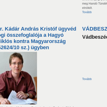
meg Handó Tündét,
elnökét.
Tovább
r. Kádár András Kristóf ügyvéd
VÁDBES
ogi összefoglalója a Hagyó
Vádbeszé
iklós kontra Magyarország
52624/10 sz.) ügyben
Tovább