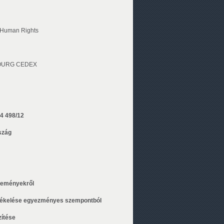
 Human Rights
OURG CEDEX
4 498/12
szág
jleményekről
tékelése egyezményes szempontból
ítése