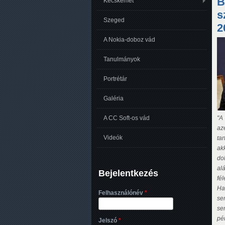
B
O
Kecskemét
s
Szeged
2
A Nokia-doboz vád
Tanulmányok
Portrétár
Galéria
"A
A CC Soft-os vád
az
Videók
ta
ak
do
al
Bejelentkezés
fé
Ha
Felhasználónév
*
se
se
pé
Jelszó
*