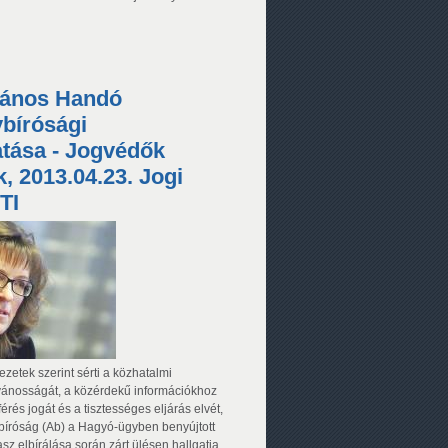
vános Handó
bírósági
tása - Jogvédők
k, 2013.04.23. Jogi
TI
ezetek szerint sérti a közhatalmi
vánosságát, a közérdekű információkhoz
rés jogát és a tisztességes eljárás elvét,
bíróság (Ab) a Hagyó-ügyben benyújtott
sz elbírálása során zárt ülésen hallgatja