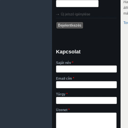
Ha
ál
má
Új jelszó igénylése
To
Kapcsolat
Saját név
*
Email cím
*
Tárgy
*
Üzenet
*