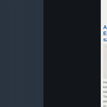
A
E
s
Ha
kü
bű
Tö
el
Az