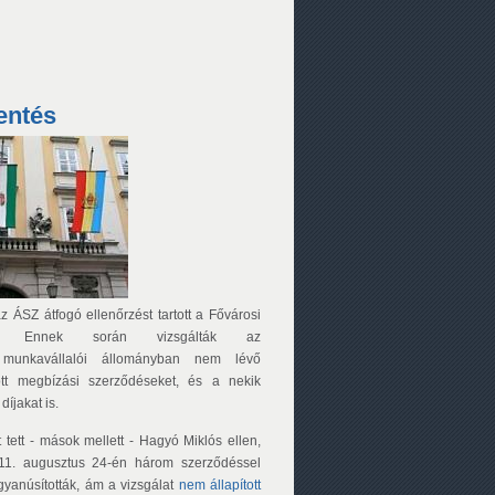
entés
 ÁSZ átfogó ellenőrzést tartott a Fővárosi
nál. Ennek során vizsgálták az
 munkavállalói állományban nem lévő
ött megbízási szerződéseket, és a nekik
díjakat is.
t tett - mások mellett - Hagyó Miklós ellen,
11. augusztus 24-én három szerződéssel
yanúsították, ám a vizsgálat
nem állapított