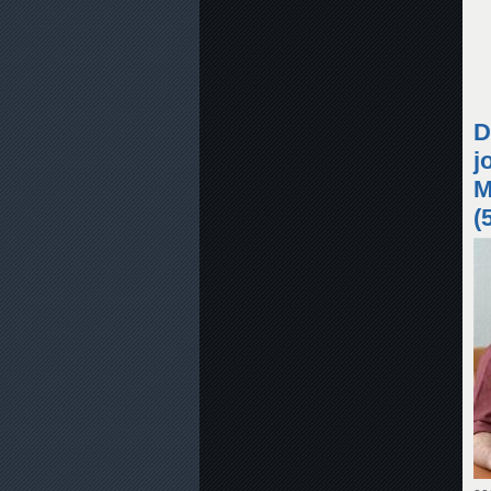
D
j
M
(