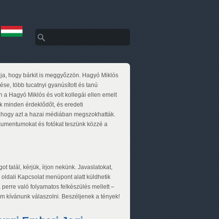
Keresés
Keresés űrlap
ja, hogy bárkit is meggyőzzön. Hagyó Miklós
ése, több tucatnyi gyanúsított és tanú
 a Hagyó Miklós és volt kollegái ellen emelt
k minden érdeklődőt, és eredeti
 ahogy azt a hazai médiában megszokhatták.
okumentumokat és fotókat teszünk közzé a
t talál, kérjük, írjon nekünk. Javaslatokat,
 oldali Kapcsolat menüpont alatt küldhetik
 perre való folyamatos felkészülés mellett –
m kívánunk válaszolni. Beszéljenek a tények!