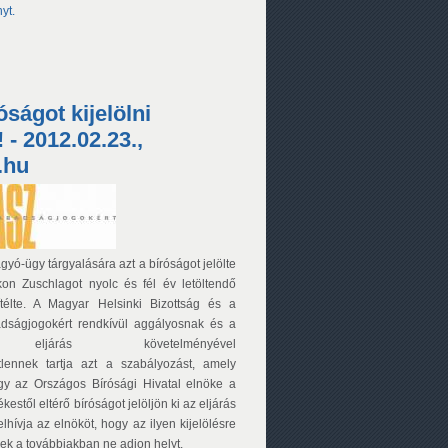
yt.
ságot kijelölni
 - 2012.02.23.,
z.hu
ó-ügy tárgyalására azt a bíróságot jelölte
kon Zuschlagot nyolc és fél év letöltendő
ítélte. A Magyar Helsinki Bizottság és a
dságjogokért rendkívül aggályosnak és a
s eljárás követelményével
tlennek tartja azt a szabályozást, amely
ogy az Országos Bírósági Hivatal elnöke a
tékestől eltérő bíróságot jelöljön ki az eljárás
felhívja az elnököt, hogy az ilyen kijelölésre
ek a továbbiakban ne adjon helyt.