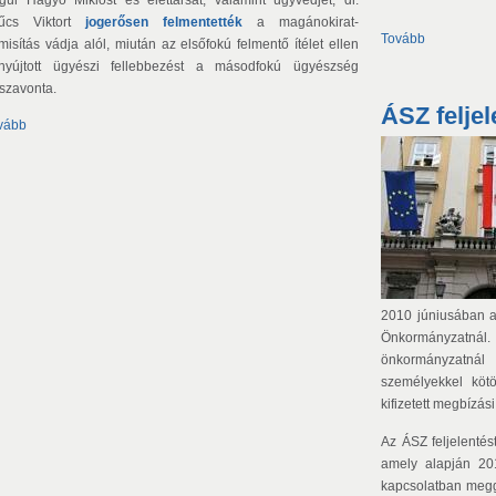
űcs Viktort
jogerősen felmentették
a magánokirat-
Tovább
misítás vádja alól, miután az elsőfokú felmentő ítélet ellen
nyújtott ügyészi fellebbezést a másodfokú ügyészség
sszavonta.
ÁSZ feljel
vább
2010 júniusában az
Önkormányzat
önkormányzatnál
személyekkel köt
kifizetett megbízási 
Az ÁSZ feljelentés
amely alapján 20
kapcsolatban megg