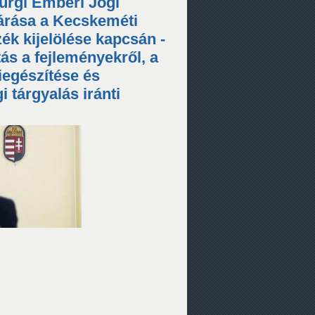
urgi Emberi Jogi
járása a Kecskeméti
ék kijelölése kapcsán -
ás a fejleményekről, a
iegészítése és
 tárgyalás iránti