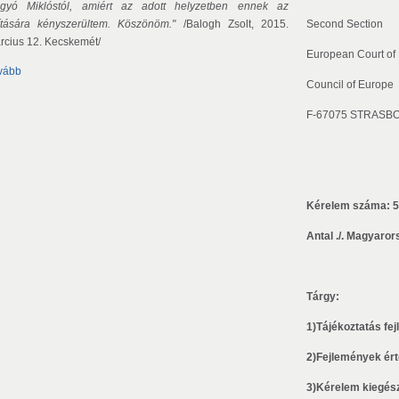
gyó Miklóstól, amiért az adott helyzetben ennek az
lítására kényszerültem. Köszönöm."
/Balogh Zsolt, 2015.
Second Section
rcius 12. Kecskemét/
European Court of
vább
Council of Europe
F-67075 STRASB
Kérelem száma: 5
Antal ./. Magyaror
Tárgy:
1)
Tájékoztatás fe
2)
Fejlemények ér
3)
Kérelem kiegész