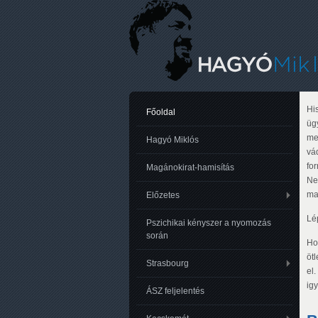
Hi
Főoldal
üg
me
Hagyó Miklós
vá
fo
Magánokirat-hamisítás
Ne
ma
Előzetes
Lé
Pszichikai kényszer a nyomozás
során
Hon
öt
Strasbourg
el
ig
ÁSZ feljelentés