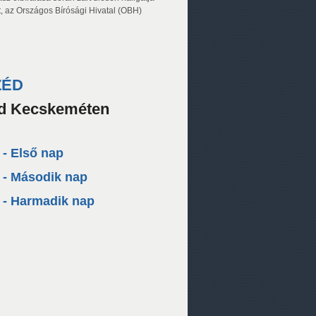
 az Országos Bírósági Hivatal (OBH)
ZÉD
d Kecskeméten
- Első nap
- Második nap
- Harmadik nap