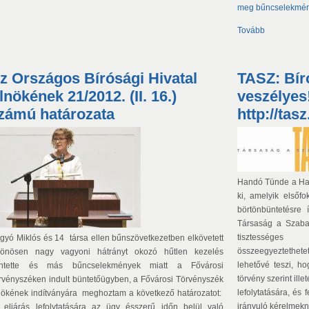
meg bűncselekmén
Tovább
z Országos Bírósági Hivatal
TASZ: Bíró
lnökének 21/2012. (II. 16.)
veszélyes!
zámú határozata
http://tas
Handó Tünde a Hagy
ki, amelyik elsőfo
börtönbüntetésre 
Társaság a Szaba
tisztessége
gyó Miklós és 14 társa ellen bűnszövetkezetben elkövetett
összeegyeztethete
lönösen nagy vagyoni hátrányt okozó hűtlen kezelés
lehetővé teszi, h
ntette és más bűncselekmények miatt a Fővárosi
törvény szerint ille
rvényszéken indult büntetőügyben, a Fővárosi Törvényszék
lefolytatására, és 
nökének indítványára meghoztam a következő határozatot:
irányuló kérelmekn
 eljárás lefolytatására az ügy ésszerű időn belül való