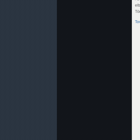
el
Tö
To