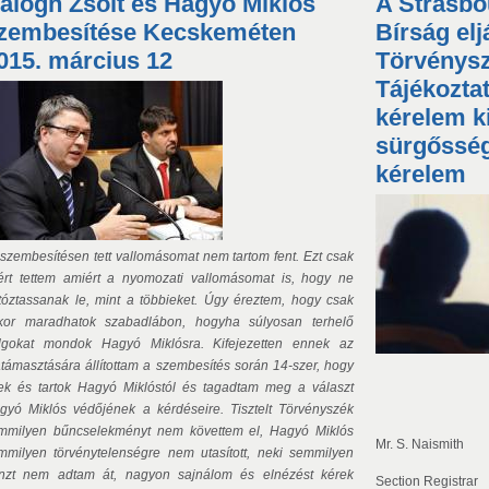
alogh Zsolt és Hagyó Miklós
ldalak
A Strasbo
zembesítése Kecskeméten
Bírság el
015. március 12
Törvénysz
Tájékoztat
kérelem k
sürgősségi
kérelem
 szembesítésen tett vallomásomat nem tartom fent. Ezt csak
ért tettem amiért a nyomozati vallomásomat is, hogy ne
rtóztassanak le, mint a többieket. Úgy éreztem, hogy csak
kor maradhatok szabadlábon, hogyha súlyosan terhelő
lgokat mondok Hagyó Miklósra. Kifejezetten ennek az
átámasztására állítottam a szembesítés során 14-szer, hogy
lek és tartok Hagyó Miklóstól és tagadtam meg a választ
gyó Miklós védőjének a kérdéseire. Tisztelt Törvényszék
mmilyen bűncselekményt nem követtem el, Hagyó Miklós
Mr. S. Naismith
mmilyen törvénytelenségre nem utasított, neki semmilyen
nzt nem adtam át, nagyon sajnálom és elnézést kérek
Section Registrar