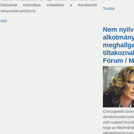
bírálásának biztosítása érdekében a Kecskeméti
Tovább
rvényszéket jelölöm ki.
vább
Nem nyil
alkotmány
meghallga
tiltakozna
Fórum / M
Civil jogvédő szerv
döntéshozatal nyil
való szabad hozzáfé
hogy az Alkotmány
alkotmányjogi pana