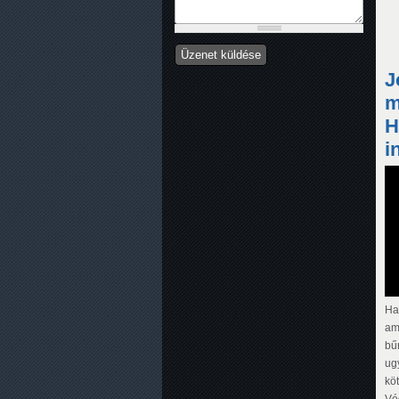
J
m
H
i
Ha
am
bű
ug
kö
Vé