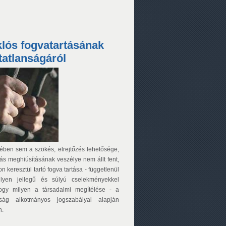
lós fogvatartásának
tatlanságáról
ében sem a szökés, elrejtőzés lehetősége,
ás meghiúsításának veszélye nem állt fent,
n keresztül tartó fogva tartása - függetlenül
ilyen jellegű és súlyú cselekményekkel
hogy milyen a társadalmi megítélése - a
ság alkotmányos jogszabályai alapján
n.