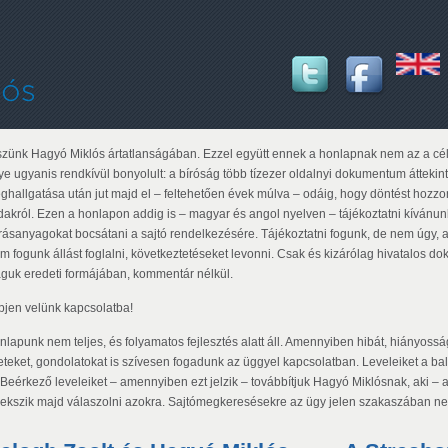
szünk Hagyó Miklós ártatlanságában. Ezzel együtt ennek a honlapnak nem az a cél
ye ugyanis rendkívül bonyolult: a bíróság több tízezer oldalnyi dokumentum áttekint
ghallgatása után jut majd el – feltehetően évek múlva – odáig, hogy döntést hozzon
dakról. Ezen a honlapon addig is – magyar és angol nyelven – tájékoztatni kívánun
rrásanyagokat bocsátani a sajtó rendelkezésére. Tájékoztatni fogunk, de nem úgy,
m fogunk állást foglalni, következtetéseket levonni. Csak és kizárólag hivatalos d
guk eredeti formájában, kommentár nélkül.
pjen velünk kapcsolatba!
lapunk nem teljes, és folyamatos fejlesztés alatt áll. Amennyiben hibát, hiányosságo
leteket, gondolatokat is szívesen fogadunk az üggyel kapcsolatban. Leveleiket a bal
. Beérkező leveleiket – amennyiben ezt jelzik – továbbítjuk Hagyó Miklósnak, aki – a
yekszik majd válaszolni azokra. Sajtómegkeresésekre az ügy jelen szakaszában ne