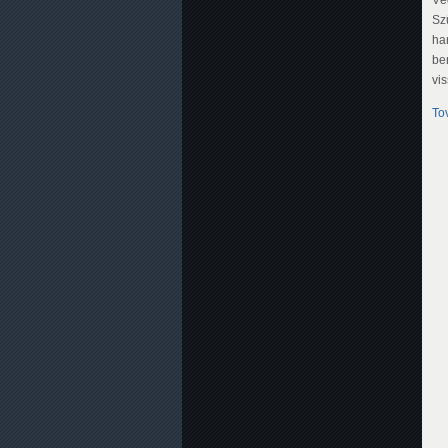
Sz
ha
be
vi
To