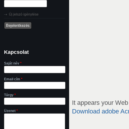
Új jelszó igénylése
Kapcsolat
Saját név
*
Email cím
*
Tárgy
*
It appears your Web 
Download adobe Ac
Üzenet
*