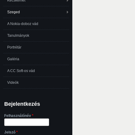
Kecskemét
Szeged
A Nokia-doboz vád
Tanulmányok
Portrétár
Galéria
A CC Soft-os vád
Videók
Bejelentkezés
Felhasználónév
*
Jelszó
*