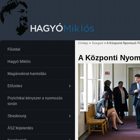
Címlap
»
Szeged
» A Központi Nyomozó Fő
Jelenlegi hely
Főoldal
A Központi Nyomo
Hagyó Miklós
Magánokirat-hamisítás
Előzetes
Pszichikai kényszer a nyomozás
során
Strasbourg
ÁSZ feljelentés