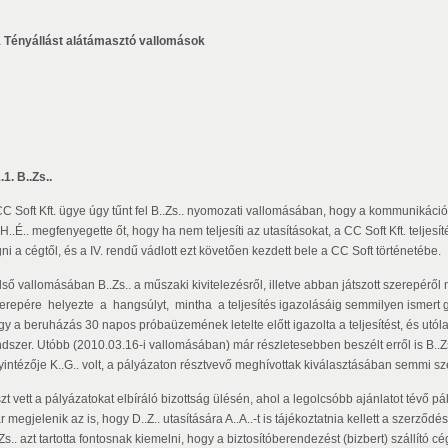
1 Tényállást alátámasztó vallomások
.1. B..Zs..
CC Soft Kft. ügye úgy tűnt fel B..Zs.. nyomozati vallomásában, hogy a kommunikáci
H..É.. megfenyegette őt, hogy ha nem teljesíti az utasításokat, a CC Soft Kft. teljesít
ni a cégtől, és a IV. rendű vádlott ezt követően kezdett bele a CC Soft történetébe.
Első vallomásában B..Zs.. a műszaki kivitelezésről, illetve abban játszott szerep
erepére helyezte a hangsúlyt, mintha a teljesítés igazolásáig semmilyen ismert gon
gy a beruházás 30 napos próbaüzemének letelte előtt igazolta a teljesítést, és utól
ndszer. Utóbb (2010.03.16-i vallomásában) már részletesebben beszélt erről is B..
yintézője K..G.. volt, a pályázaton résztvevő meghívottak kiválasztásában semmi sz
zt vett a pályázatokat elbíráló bizottság ülésén, ahol a legolcsóbb ajánlatot tévő p
 megjelenik az is, hogy D..Z.. utasítására A..A..-t is tájékoztatnia kellett a szerződ
Zs.. azt tartotta fontosnak kiemelni, hogy a biztosítóberendezést (bizbert) szállító c