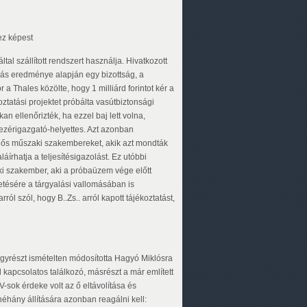
ez képest
al szállított rendszert használja. Hivatkozott
árás eredménye alapján egy bizottság, a
a Thales közölte, hogy 1 milliárd forintot kér a
koztatási projektet próbálta vasútbiztonsági
an ellenőrizték, ha ezzel baj lett volna,
 vezérigazgató-helyettes. Azt azonban
lelős műszaki szakembereket, akik azt mondták
írhatja a teljesítésigazolást. Ez utóbbi
aki szakember, aki a próbaüzem vége előtt
rgetésére a tárgyalási vallomásában is
rról szól, hogy B..Zs.. arról kapott tájékoztatást,
 egyrészt ismételten módosította Hagyó Miklósra
el kapcsolatos találkozó, másrészt a már említett
V-sok érdeke volt az ő eltávolítása és
éhány állítására azonban reagálni kell: