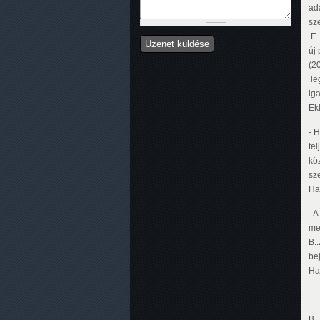
ad
sz
E.
új
(2
le
iga
Ekk
- 
te
köz
sz
Ha
- A
me
B..
be
Ha
B.