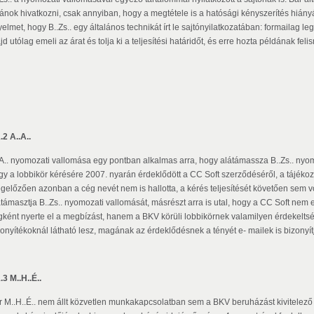
vánok hivatkozni, csak annyiban, hogy a megtétele is a hatósági kényszerítés hiány
yelmet, hogy B..Zs.. egy általános technikát írt le sajtónyilatkozatában: formailag l
d utólag emeli az árat és tolja ki a teljesítési határidőt, és erre hozta példának fe
.2 A..A..
.A.. nyomozati vallomása egy pontban alkalmas arra, hogy alátámassza B..Zs.. nyomoz
gy a lobbikör kérésére 2007. nyarán érdeklődött a CC Soft szerződéséről, a tájékozt
gelőzően azonban a cég nevét nem is hallotta, a kérés teljesítését követően sem vo
átámasztja B..Zs.. nyomozati vallomását, másrészt arra is utal, hogy a CC Soft nem
gként nyerte el a megbízást, hanem a BKV körüli lobbikörnek valamilyen érdekeltség
zonyítékoknál látható lesz, magának az érdeklődésnek a tényét e- mailek is bizonyít
.3 M..H..É..
r M..H..É.. nem állt közvetlen munkakapcsolatban sem a BKV beruházást kivitelező