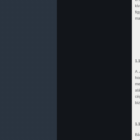
kí
fig
maj
1.1
A.
ho
me
al
cé
bi
1.1
Bá