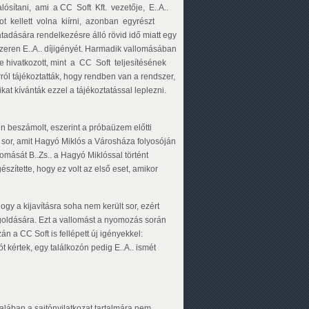
lósítani, ami a CC Soft Kft. vezetője, E..A..
tot kellett volna kiírni, azonban egyrészt
tadására rendelkezésre álló rövid idő miatt egy
dszeren E..A.. díjigényét. Harmadik vallomásában
re hivatkozott, mint a CC Soft teljesítésének
 tájékoztatták, hogy rendben van a rendszer,
kat kívánták ezzel a tájékoztatással leplezni.
n beszámolt, eszerint a próbaüzem előtti
lt sor, amit Hagyó Miklós a Városháza folyosóján
lomását B..Zs.. a Hagyó Miklóssal történt
szítette, hogy ez volt az első eset, amikor
ogy a kijavításra soha nem került sor, ezért
egoldására. Ezt a vallomást a nyomozás során
n a CC Soft is fellépett új igényekkel:
t kértek, egy találkozón pedig E..A.. ismét
talában a sajtónyilatkozat tartalmára nem