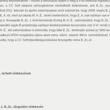
lamely képviselőjével – hiszen a beruházás idején ő még a 4-es metróval foglalkozó 
yan, a CC Soft vádpont utórezgésének minősíthető történésnek, ami B..Zs.. nyomo
lott 2011. februári és április vallomásaiban arról számolt be, hogy 2008. elején B..
E..A..ról, mert azt akarta M..H..É.. révén leellenőrizni, hogy E..A..nak valóban van-e 
 is fenyegette B..Zs..-t. Amit kiemelnék itt még M..H..É.. vallomásából, hogy B..Zs..
eljesítés egyik fő problémája valóban tévékészülékek beszerzése volt. A VI. rendű vá
.H..É.. két vallomásában is elmondta, hogy látta B..Zs.. telefonján azokat az SMS-k
natkozó APEH vizsgálatra utalva akart volna elérni valamit BKVs szerződésével 
adta, hogy a CC Soft teljesítésigazolásával fenyegette volna B..Zs..ot.
2. terhelti védekezések
2.1. B..Zs.. tárgyalási védekezés