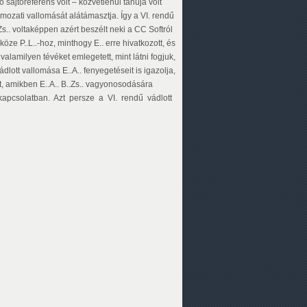
sajtóreferens volt – közvetlenül tanúja volt
zati vallomását alátámasztja. Így a VI. rendű
Zs.. voltaképpen azért beszélt neki a CC Softról
köze P..L..-hoz, minthogy E.. erre hivatkozott, és
 valamilyen tévéket emlegetett, mint látni fogjuk,
dlott vallomása E..A.. fenyegetéseit is igazolja,
et, amikben E..A.. B..Zs.. vagyonosodására
kapcsolatban. Azt persze a VI. rendű vádlott