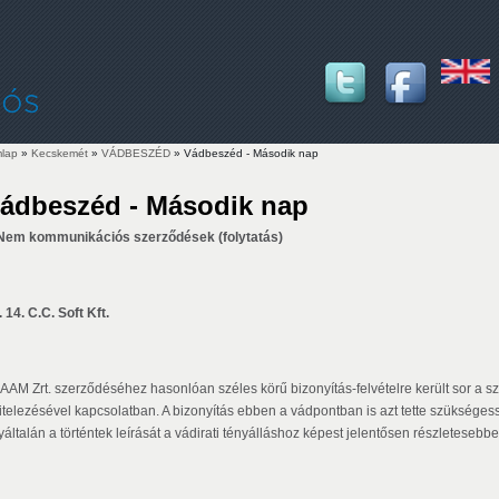
lap
»
Kecskemét
»
VÁDBESZÉD
» Vádbeszéd - Második nap
lenlegi hely
ádbeszéd - Második nap
. Nem kommunikációs szerződések (folytatás)
. 14. C.C. Soft Kft.
 AAM Zrt. szerződéséhez hasonlóan széles körű bizonyítás-felvételre került sor a sz
vitelezésével kapcsolatban. A bizonyítás ebben a vádpontban is azt tette szükséges
yáltalán a történtek leírását a vádirati tényálláshoz képest jelentősen részleteseb