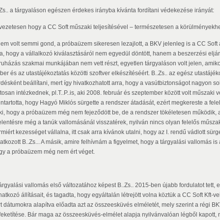
.Zs.. a tárgyaláson egészen érdekes irányba kívánta fordítani védekezése irányát:
vezetesen hogy a CC Soft műszaki teljesítésével – természetesen a körülményekh
em volt semmi gond, a próbaüzem sikeresen lezajlott, a BKV jelenleg is a CC Soft ált
ra, hogy a vállalkozó kiválasztásáról nem egyedül döntött, hanem a beszerzési elj
ruházás szakmai munkájában nem vett részt, egyetlen tárgyaláson volt jelen, amikor 
ber és az utastájékoztatás közötti szoftver elkészítéséért. B..Zs.. az egész utastájé
désként beállítani, mert így hivatkozhatott arra, hogy a vasútbiztonságot nagyon sok
ztosan intézkednek, pl.T..P..is, aki 2008. február és szeptember között volt műszaki
nntartotta, hogy Hagyó Miklós sürgette a rendszer átadását, ezért megkereste a fe
ki, hogy a próbaüzem még nem fejeződött be, de a rendszer tökéletesen működik, alá
jelentésre még a tanúk vallomásánál visszatérek, nyilván nincs olyan felelős műsz
miért kezességet vállalna, itt csak arra kívánok utalni, hogy az I. rendű vádlott sü
atkozott B..Zs... A másik, amire felhívnám a figyelmet, hogy a tárgyalási vallomás is a
gy a próbaüzem még nem ért véget.
tárgyalási vallomás első változatához képest B..Zs.. 2015-ben újabb fordulatot tett,
atkozó állításait, és tagadta, hogy egyáltalán létrejött volna köztük a CC Soft Kft-v
írt dátumokra alapítva előadta azt az összeesküvés elméletét, mely szerint a régi BK
feketítése. Bár maga az összeesküvés-elmélet alapja nyilvánvalóan légből kapott, n