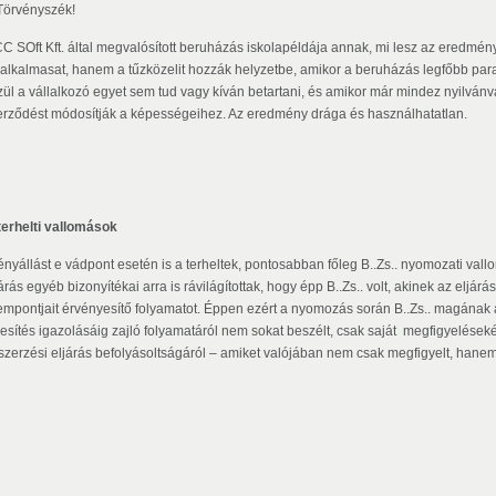
 Törvényszék!
CC SOft Kft. által megvalósított beruházás iskolapéldája annak, mi lesz az eredmé
 alkalmasat, hanem a tűzközelit hozzák helyzetbe, amikor a beruházás legfőbb param
zül a vállalkozó egyet sem tud vagy kíván betartani, és amikor már mindez nyilvánv
erződést módosítják a képességeihez. Az eredmény drága és használhatatlan.
 terhelti vallomások
tényállást e vádpont esetén is a terheltek, pontosabban főleg B..Zs.. nyomozati val
árás egyéb bizonyítékai arra is rávilágítottak, hogy épp B..Zs.. volt, akinek az eljárá
empontjait érvényesítő folyamatot. Éppen ezért a nyomozás során B..Zs.. magának
ljesítés igazolásáig zajló folyamatáról nem sokat beszélt, csak saját megfigyelések
szerzési eljárás befolyásoltságáról – amiket valójában nem csak megfigyelt, hanem