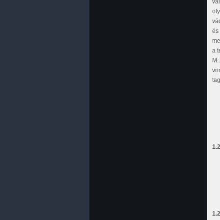
va
ol
vád
és 
meg
a t
M.
vo
tag
1.
1.