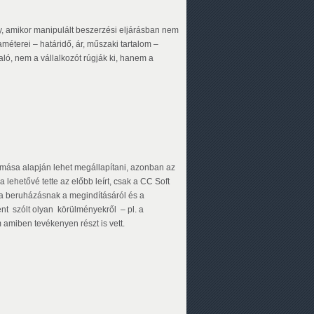
ny, amikor manipulált beszerzési eljárásban nem
éterei – határidő, ár, műszaki tartalom –
aló, nem a vállalkozót rúgják ki, hanem a
lomása alapján lehet megállapítani, azonban az
sa lehetővé tette az előbb leírt, csak a CC Soft
 a beruházásnak a megindításáról és a
ént szólt olyan körülményekről – pl. a
 amiben tevékenyen részt is vett.