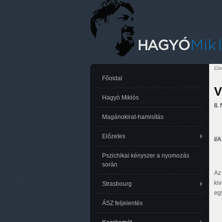
Cím
Je
Főoldal
V
Hagyó Miklós
II
Magánokirat-hamisítás
Előzetes
I/A
Pszichikai kényszer a nyomozás
során
Az
ki
Strasbourg
eg
ÁSZ feljelentés