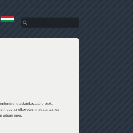
Keresés
Keresés űrlap
entendrei utastájékoztató projekt
sé, hogy az elkövetési magatartást és
ben adjam meg.