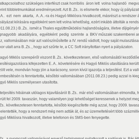
atkapcsolathoz szükséges interfészt csak horribilis áron lett volna hajlandó megva
erint többletmunkákat eredményezett. Azt B..Zs.. is elismerte ekkor, hogy új pályáza
.A.. ezt nem akarta, A..A..-ra és Hagyó Miklósra hivatkozott, másrészt a rendszer á
 pályázat kiírására egyébként sem lett volna lehetőség, ezért inkább áttolták a ren
011.08.23.) B..Zs.. ismét a Thales együttműködési hajlandóságára, illetve díjigényé
gnagyobb akadályára, egyébként pedig szerinte a BKV műszaki szakemberei arról
z, vallomásában már azt valószínűsítette a IV. rendű vádlott, hogy saját mulasztásai
or utalt arra B..Zs.., hogy azt szűrte le, a CC Soft irányítottan nyert a pályázaton.
Hagyó Miklós szerepéről viszont B..Zs.. következetesen, első vallomásától kezdődőe
ljesítésigazolásra kifejezetten E..A.. követelésére és Hagyó Miklós utasítására kerü
ölt vele, mondván hogy jön a karácsony, soron kívül igazolja a teljesítést. Ezt a val
embesítésén is fenntartotta, későbbi vallomásában (2011.08.23.) pedig azzal is kiegé
gyó Miklós személyesen utasította.
 teljesítés hibáinak utólagos kijavításáról B..Zs.. már első vallomásában elmondta, h
rült fel 2009. tavaszán, hogy valamilyen jogi lehetőséget keressenek a helyzet m
Zs.. következetesen fenntartotta, később kiegészítette még azzal, hogy 2009. tavaszá
jelentették, hogy a rendszert még nem adták át, és az üzemeltetésért több százmillió
gyó Miklósra hivatkozott, illetve telefonon és SMS-ben fenyegette.
.Zs.. a nyomozati vallomásával egyező tartalommal nyilatkozott a sajtónak is. Bár ál