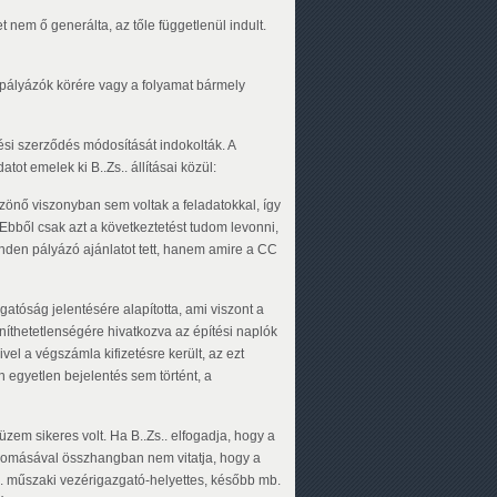
t nem ő generálta, az tőle függetlenül indult.
a pályázók körére vagy a folyamat bármely
zési szerződés módosítását indokolták. A
t emelek ki B..Zs.. állításai közül:
szönő viszonyban sem voltak a feladatokkal, így
 Ebből csak azt a következtetést tudom levonni,
inden pályázó ajánlatot tett, hanem amire a CC
zgatóság jelentésére alapította, ami viszont a
íthetetlenségére hivatkozva az építési naplók
el a végszámla kifizetésre került, az ezt
 egyetlen bejelentés sem történt, a
zem sikeres volt. Ha B..Zs.. elfogadja, hogy a
llomásával összhangban nem vitatja, hogy a
s.. műszaki vezérigazgató-helyettes, később mb.