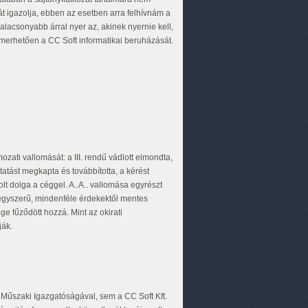
át igazolja, ebben az esetben arra felhívnám a
egalacsonyabb árral nyer az, akinek nyernie kell,
lismerhetően a CC Soft informatikai beruházását.
ati vallomását: a III. rendű vádlott elmondta,
atást megkapta és továbbította, a kérést
lt dolga a céggel. A..A.. vallomása egyrészt
 egyszerű, mindenféle érdekektől mentes
e fűződött hozzá. Mint az okirati
ják.
 Műszaki Igazgatóságával, sem a CC Soft Kft.