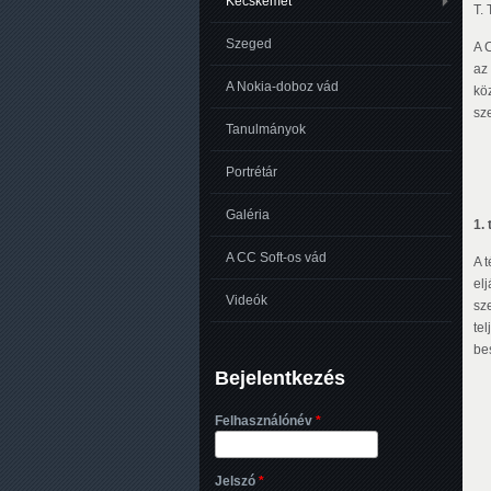
Kecskemét
T.
Szeged
A 
az
A Nokia-doboz vád
kö
sz
Tanulmányok
Portrétár
Galéria
1.
A CC Soft-os vád
A 
elj
Videók
sz
te
be
Bejelentkezés
Felhasználónév
*
Jelszó
*