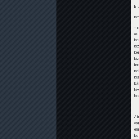
B.
ne
– n
ar
be
biz
kér
bi
fe
ne
ki
bár
hiv
ho
A 
von
el
be