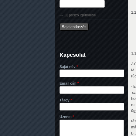
1.
Új jelszó igénylése
Kapcsolat
1.1
A 
Saját név
*
M..
rúg
Email cím
*
- 
sz
ho
Tárgy
*
re
üg
Üzenet
*
rés
már
B..