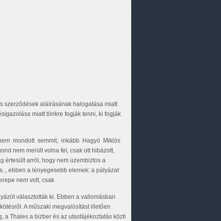
ós szerződések aláírásának halogatása miatt
ésigazolása miatt tönkre fogják tenni, ki fogják
éről nem mondott semmit, inkább Hagyó Miklós
d nem merült volna fel, csak ott hibázott,
ag értesült arról, hogy nem üzembiztos a
Zs.., ebben a lényegesebb elemek: a pályázat
erepe nem volt, csak
ályázót választották ki. Ebben a vallomásban
éskötésről. A műszaki megvalósítást illetően
ég, a Thales a bizber és az utastájékoztatás közti