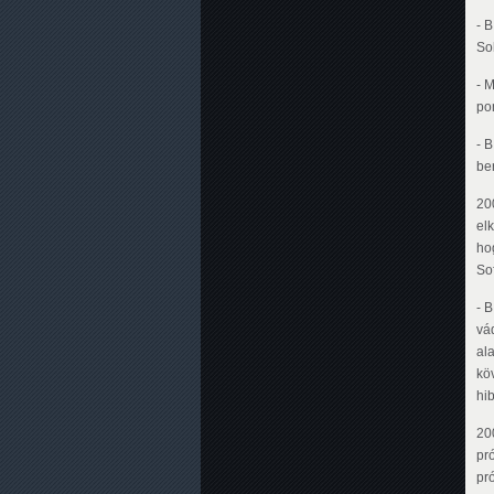
- B
Soh
- 
pon
- 
be
20
el
ho
So
- B
vá
al
kö
hi
20
pr
pr