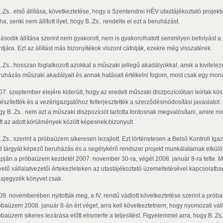
..Zs.. első állítása, következtetése, hogy a Szentendrei HÉV utastájékoztató projekte
a, senki nem állított ilyet, hogy B..Zs.. rendelte el ezt a beruházást.
Második állítása szerint nem gyakorolt, nem is gyakorolhatott semmilyen befolyást 
tjára. Ezt az állítást más bizonyítékok viszont cáfolják, ezekre még visszatérek.
B..Zs.. hosszan foglalkozott azokkal a műszaki jellegű akadályokkal, amik a kivitele
ruházás műszaki akadályait és annak hatásait értékelni fogom, most csak egy mondato
07. szeptember elejére kiderült, hogy az eredeti műszaki diszpozícióban leírtak kö
készítették és a vezérigazgatóhoz felterjesztették a szerződésmódosítási javaslatot.
gy B..Zs.. nem azt a műszaki diszpozíciót tartotta fontosnak megvalósítani, amire m
ft az adott körülmények között képesnek bizonyult.
..Zs.. szerint a próbaüzem sikeresen lezajlott. Ezt történetesen a Belső Kontroll Iga
d tárgyát képező beruházás és a segélykérő rendszer projekt munkálatainak elkülön
apján a próbaüzem kezdetét 2007. november 30-ra, végét 2008. január 8-ra tette. Miv
vető vállalatvezetői értekezleteken az utastájékoztató üzemeltetésével kapcsolatban
bajegyzék könyvet csak
09. novemberében nyitották meg, a IV. rendű vádlott következtetése szerint a próbaü
óbaüzem 2008. január 8-án ért véget, arra kell következtetnem, hogy nyomozati va
óbaüzem sikeres lezárása előtt elismerte a teljesítést. Figyelemmel arra, hogy B..Z