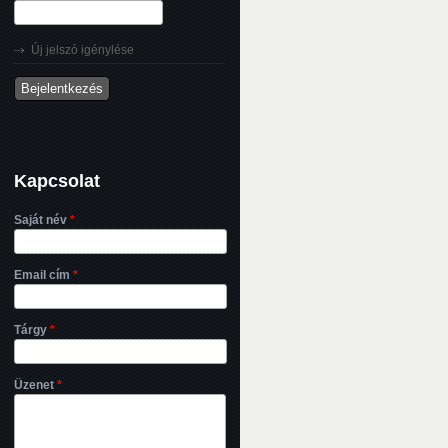
Új jelszó igénylése
Kapcsolat
Saját név
*
Email cím
*
Tárgy
*
Üzenet
*