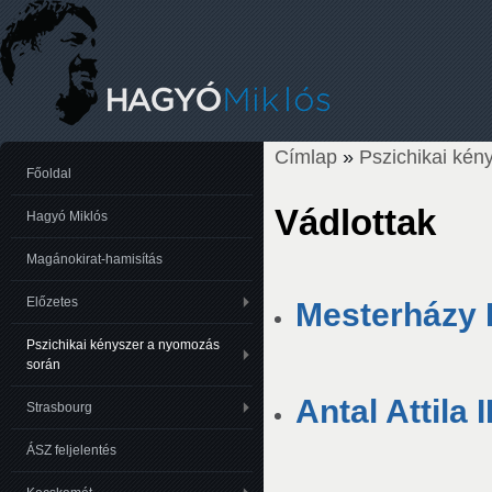
Címlap
»
Pszichikai kén
Jelenlegi hely
Főoldal
Vádlottak
Hagyó Miklós
Magánokirat-hamisítás
Előzetes
Mesterházy E
Pszichikai kényszer a nyomozás
során
Antal Attila 
Strasbourg
ÁSZ feljelentés