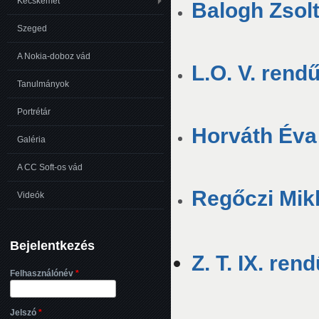
Kecskemét
Balogh Zsolt
Szeged
A Nokia-doboz vád
L.O. V. rend
Tanulmányok
Portrétár
Horváth Éva 
Galéria
A CC Soft-os vád
Regőczi Mikl
Videók
Bejelentkezés
Z. T. IX. ren
Felhasználónév
*
Jelszó
*