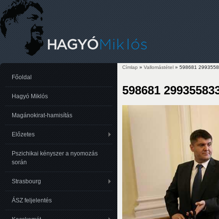
Címlap
»
Vallomástétel
» 598681 2993558
Jelenlegi hely
Főoldal
598681 29935583
Hagyó Miklós
Magánokirat-hamisítás
Előzetes
Pszichikai kényszer a nyomozás
során
Strasbourg
ÁSZ feljelentés