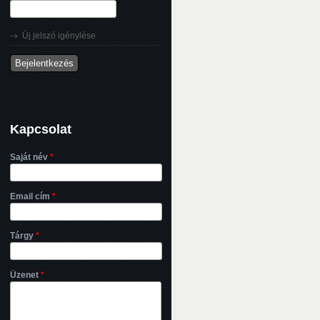
Új jelszó igénylése
Kapcsolat
Saját név
*
Email cím
*
Tárgy
*
Üzenet
*