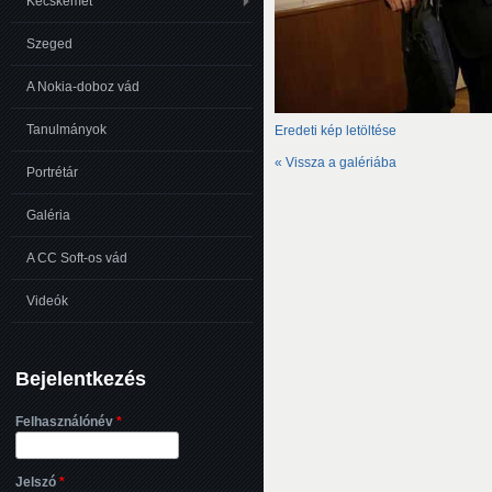
Kecskemét
Szeged
A Nokia-doboz vád
Tanulmányok
Eredeti kép letöltése
« Vissza a galériába
Portrétár
Galéria
A CC Soft-os vád
Videók
Bejelentkezés
Felhasználónév
*
Jelszó
*