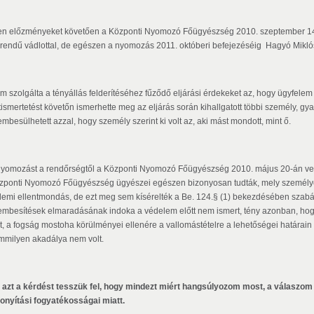
yen előzményeket követően a Központi Nyomozó Főügyészség 2010. szeptember 14. n
. rendű vádlottal, de egészen a nyomozás 2011. októberi befejezéséig Hagyó Mikló
m szolgálta a tényállás felderítéséhez fűződő eljárási érdekeket az, hogy ügyfelem 
tismertetést követőn ismerhette meg az eljárás során kihallgatott többi személy, gyan
mbesülhetett azzal, hogy személy szerint ki volt az, aki mást mondott, mint ő.
nyomozást a rendőrségtől a Központi Nyomozó Főügyészség 2010. május 20-án vette 
zponti Nyomozó Főügyészség ügyészei egészen bizonyosan tudták, mely személyek
demi ellentmondás, de ezt meg sem kísérelték a Be. 124.§ (1) bekezdésében szabál
embesítések elmaradásának indoka a védelem előtt nem ismert, tény azonban, hogy
lt, a fogság mostoha körülményei ellenére a vallomástételre a lehetőségei határai
mmilyen akadálya nem volt.
 azt a kérdést tesszük fel, hogy mindezt miért hangsúlyozom most, a válaszom
zonyítási fogyatékosságai miatt.