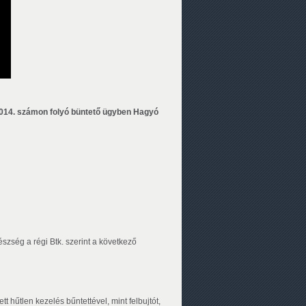
014. számon folyó büntető ügyben Hagyó
zség a régi Btk. szerint a következő
 hűtlen kezelés bűntettével, mint felbujtót,