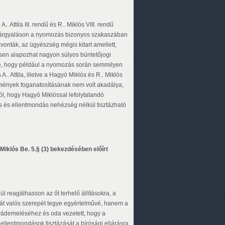
 Attila III. rendű és R.. Miklós VIII. rendű
 a tárgyaláson a nyomozás bizonyos szakaszában
avonták, az ügyészség mégis kitart amellett,
sen alapozhat nagyon súlyos büntetőjogi
re, hogy például a nyomozás során semmilyen
. Attila, illetve a Hagyó Miklós és R.. Miklós
kmények foganatosításának nem volt akadálya,
ól, hogy Hagyó Miklóssal lefolytatandó
és és ellentmondás nehézség nélkül tisztázható
klós Be. 5.§ (3) bekezdésében előírt
l reagálhasson az őt terhelő állításokra, a
ját valós szerepét tegye egyértelművé, hanem a
vádemeléséhez és oda vezetett, hogy a
t ellentmondások tisztázását a bírósági eljárásra