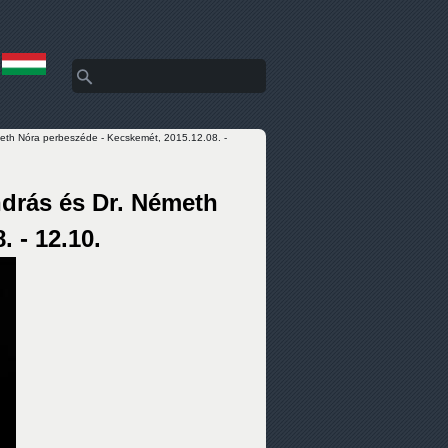
Keresés
Keresés űrlap
eth Nóra perbeszéde - Kecskemét, 2015.12.08. -
drás és Dr. Németh
 - 12.10.