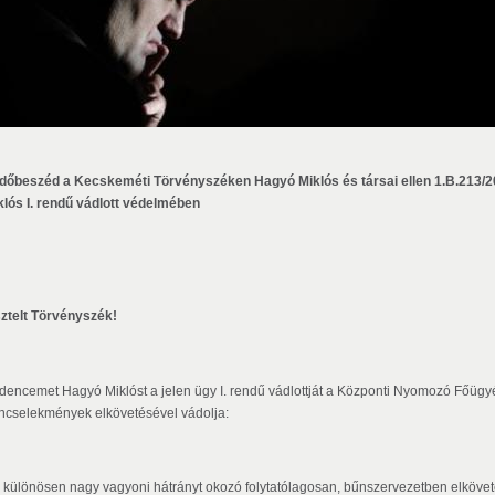
dőbeszéd a Kecskeméti Törvényszéken Hagyó Miklós és társai ellen 1.B.213/2
klós I. rendű vádlott védelmében
sztelt Törvényszék!
dencemet Hagyó Miklóst a jelen ügy I. rendű vádlottját a Központi Nyomozó Főügyés
ncselekmények elkövetésével vádolja:
különösen nagy vagyoni hátrányt okozó folytatólagosan, bűnszervezetben elkövetett