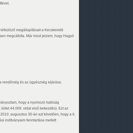
ttével,
 nélkülöző megállapításait a Kecskeméti
ljesen megcáfolta. Már most jelzem, hogy Hagyó
, a rendőrség és az ügyészség eljárása:
dítványoztam, hogy a nyomozó hatóság
 kötet 44.009. oldal első bekezdés). Ezt az
 2010. augusztus 30-án azt követően, hogy a II.
i indítványaim fenntartása mellett