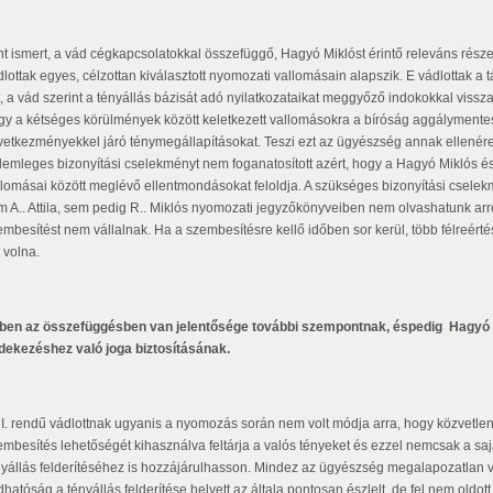
t ismert, a vád cégkapcsolatokkal összefüggő, Hagyó Miklóst érintő releváns része A..
dlottak egyes, célzottan kiválasztott nyomozati vallomásain alapszik. E vádlottak
tt, a vád szerint a tényállás bázisát adó nyilatkozataikat meggyőző indokokkal vissz
gy a kétséges körülmények között keletkezett vallomásokra a bíróság aggálymente
vetkezményekkel járó ténymegállapításokat. Teszi ezt az ügyészség annak ellené
demleges bizonyítási cselekményt nem foganatosított azért, hogy a Hagyó Miklós és A.
llomásai között meglévő ellentmondásokat feloldja. A szükséges bizonyítási csele
m A.. Attila, sem pedig R.. Miklós nyomozati jegyzőkönyveiben nem olvashatunk arr
embesítést nem vállalnak. Ha a szembesítésre kellő időben sor kerül, több félreért
t volna.
ben az összefüggésben van jelentősége további szempontnak, éspedig Hagyó Mi
dekezéshez való joga biztosításának.
 I. rendű vádlottnak ugyanis a nyomozás során nem volt módja arra, hogy közvetlenü
embesítés lehetőségét kihasználva feltárja a valós tényeket és ezzel nemcsak a sa
nyállás felderítéséhez is hozzájárulhasson. Mindez az ügyészség megalapozatlan 
hatóság a tényállás felderítése helyett az általa pontosan észlelt, de fel nem oldot