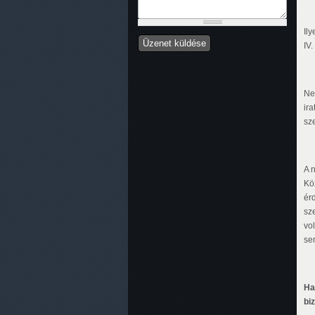
Il
IV
Ne
ira
sze
A 
Kö
ér
sz
vo
se
Ha
bi