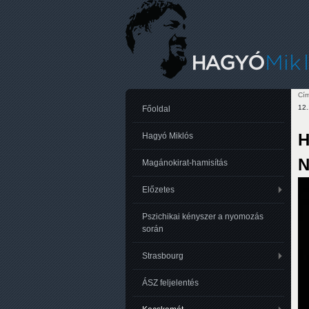
Cím
12.
Je
Főoldal
H
Hagyó Miklós
N
Magánokirat-hamisítás
Előzetes
Pszichikai kényszer a nyomozás
során
Strasbourg
ÁSZ feljelentés