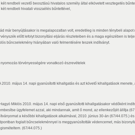
két rendbeli vezető beosztású hivatalos személy által elkövetett vesztegetés bűnte
két rendbeli hivatali visszaélés bűntettével,
vád már benyújtásakor is megalapozatlan volt, eredetileg is minden ténybeli alapot
rvényszék előtt lefolyt bizonyítási eljárás részleteiben és a maga egészében is te
klós bűncselekmény hiányában való felmentésére teszek indítványt.
 A nyomozás törvényességére vonatkozó észrevételek
 A 2010. május 14. napi gyanúsítotti kihallgatás és azt követő kihallgatások menete
Hagyó Miklós 2010. május 14. napi első gyanúsítotti kihallgatásakor védőként in
embesítse ügyfelemet azzal, aki mindannak, amit ő mond, az ellenkezőjét állítja (67.
dítványomat a későbbi kihallgatások alkalmával, 2010. június 30-án (67/44.075.) és
dpontban foglalt bűncselekménnyel is meggyanúsították védencemet, más bizonyítás
gismételtem. (67/44.075.)