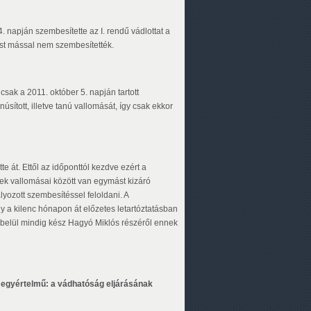
apján szembesítette az I. rendű vádlottat a
st mással nem szembesítették.
csak a 2011. október 5. napján tartott
úsított, illetve tanú vallomását, így csak ekkor
át. Ettől az időponttól kezdve ezért a
 vallomásai között van egymást kizáró
yozott szembesítéssel feloldani. A
 a kilenc hónapon át előzetes letartóztatásban
n belül mindig kész Hagyó Miklós részéről ennek
 egyértelmű: a vádhatóság eljárásának