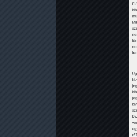
El
ki
mu
Mi
sz
ne
tö
nem
ira
Üg
bi
je
ki
je
ki
sz
bv
véd
egy
(6