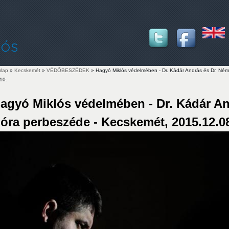
lap
»
Kecskemét
»
VÉDŐBESZÉDEK
» Hagyó Miklós védelmében - Dr. Kádár András és Dr. Ném
10.
lenlegi hely
agyó Miklós védelmében - Dr. Kádár An
óra perbeszéde - Kecskemét, 2015.12.08.