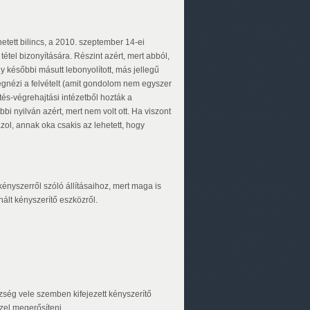
tett bilincs, a 2010. szeptember 14-ei
tétel bizonyítására. Részint azért, mert abból,
 későbbi másutt lebonyolított, más jellegű
megnézi a felvételt (amit gondolom nem egyszer
tés-végrehajtási intézetből hozták a
bi nyilván azért, mert nem volt ott. Ha viszont
azol, annak oka csakis az lehetett, hogy
ényszerről szóló állításaihoz, mert maga is
nált kényszerítő eszközről.
ség vele szemben kifejezett kényszerítő
zzel megerősíteni.