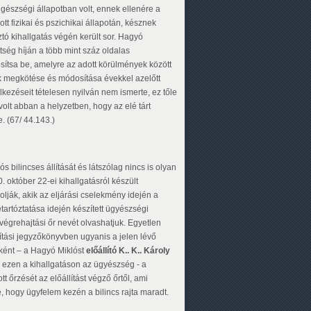
 egészségi állapotban volt, ennek ellenére a
t fizikai és pszichikai állapotán, késznek
ó kihallgatás végén került sor. Hagyó
tség híján a több mint száz oldalas
ítsa be, amelyre az adott körülmények között
k megkötése és módosítása évekkel azelőtt
lkezéseit tételesen nyilván nem ismerte, ez tőle
volt abban a helyzetben, hogy az elé tárt
e. (67/ 44.143.)
ilincses állítását és látszólag nincs is olyan
 október 22-ei kihallgatásról készült
lják, akik az eljárási cselekmény idején a
tartóztatása idején készített ügyészségi
végrehajtási őr nevét olvashatjuk. Egyetlen
sítási jegyzőkönyvben ugyanis a jelen lévő
iként – a Hagyó Miklóst
előállító K.. K.. Károly
 ezen a kihallgatáson az ügyészség - a
t őrzését az előállítást végző őrtől, ami
e, hogy ügyfelem kezén a bilincs rajta maradt.