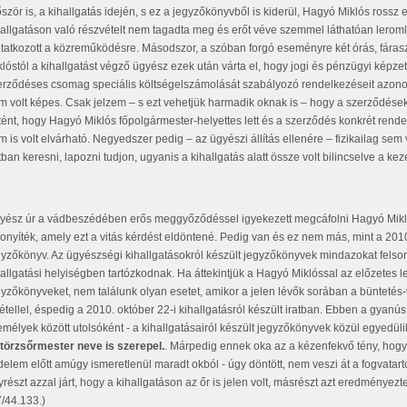
őször is, a kihallgatás idején, s ez a jegyzőkönyvből is kiderül, Hagyó Miklós rossz
hallgatáson való részvételt nem tagadta meg és erőt véve szemmel láthatóan leromlot
tatkozott a közreműködésre. Másodszor, a szóban forgó eseményre két órás, fáraszt
klóstól a kihallgatást végző ügyész ezek után várta el, hogy jogi és pénzügyi képzet
erződéses csomag speciális költségelszámolását szabályozó rendelkezéseit azonos
m volt képes. Csak jelzem – s ezt vehetjük harmadik oknak is – hogy a szerződése
rtént, hogy Hagyó Miklós főpolgármester-helyettes lett és a szerződés konkrét rende
 is volt elvárható. Negyedszer pedig – az ügyészi állítás ellenére – fizikailag sem 
tban keresni, lapozni tudjon, ugyanis a kihallgatás alatt össze volt bilincselve a kez
yész úr a vádbeszédében erős meggyőződéssel igyekezett megcáfolni Hagyó Miklós b
zonyíték, amely ezt a vitás kérdést eldöntené. Pedig van és ez nem más, mint a 2010.
gyzőkönyv. Az ügyészségi kihallgatásokról készült jegyzőkönyvek mindazokat felsoro
hallgatási helyiségben tartózkodnak. Ha áttekintjük a Hagyó Miklóssal az előzetes le
gyzőkönyveket, nem találunk olyan esetet, amikor a jelen lévők sorában a büntetés-
vétellel, éspedig a 2010. október 22-i kihallgatásról készült iratban. Ebben a gyanú
emélyek között utolsóként - a kihallgatásairól készült jegyzőkönyvek közül egyedül
.törzsőrmester neve is szerepel.
. Márpedig ennek oka az a kézenfekvő tény, hogy
elem előtt amúgy ismeretlenül maradt okból - úgy döntött, nem veszi át a fogvatartot
részt azzal járt, hogy a kihallgatáson az őr is jelen volt, másrészt azt eredményezt
7/44.133.)