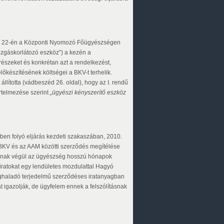
ber 22-én a Központi Nyomozó Főügyészségen
„mozgáskorlátozó eszköz”) a kezén a
szeket és konkrétan azt a rendelkezést,
lőkészítésének költségei a BKV-t terhelik.
lította (vádbeszéd 26. oldal), hogy az I. rendű
rtelmezése szerint
„ügyészi kényszerítő eszköz
ben folyó eljárás kezdeti szakaszában, 2010.
BKV és az AAM közötti szerződés megítélése
mnak végül az ügyészség hosszú hónapok
t iratokat egy lendületes mozdulattal Hagyó
 meghaladó terjedelmű szerződéses iratanyagban
at igazolják, de ügyfelem ennek a felszólításnak