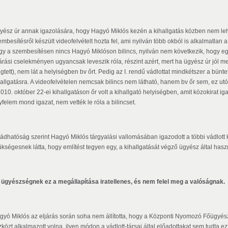
yész úr annak igazolására, hogy Hagyó Miklós kezén a kihallgatás közben nem lehe
mbesítésről készült videofelvételt hozta fel, ami nyilván több okból is alkalmatlan a 
gy a szembesítésen nincs Hagyó Miklóson bilincs, nyilván nem következik, hogy egy
járási cselekményen ugyancsak leveszik róla, részint azért, mert ha ügyész úr jól 
tett), nem lát a helyiségben bv őrt. Pedig az I. rendű vádlottat mindkétszer a bünte
hallgatásra. A videofelvételen nemcsak bilincs nem látható, hanem bv őr sem, ez utób
010. október 22-ei kihallgatáson őr volt a kihallgató helyiségben, amit közokirat ig
yfelem mond igazat, nem vették le róla a bilincset.
vádhatóság szerint Hagyó Miklós tárgyalási vallomásában igazodott a többi vádlott k
ükségesnek látta, hogy említést tegyen egy, a kihallgatását végző ügyész által hasz
 ügyészségnek ez a megállapítása iratellenes, és nem felel meg a valóságnak.
gyó Miklós az eljárás során soha nem állította, hogy a Központi Nyomozó Főügyész
zközt alkalmazott volna, ilyen módon a vádlott-társai által előadottakat sem tudta e