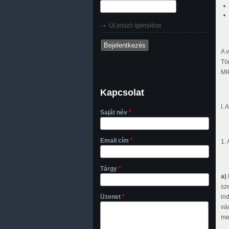
Új jelszó igénylése
A 
Tö
Mi
Kapcsolat
I.
Saját név
*
Email cím
*
1.
Tárgy
*
a)
sz
Üzenet
*
in
vá
me