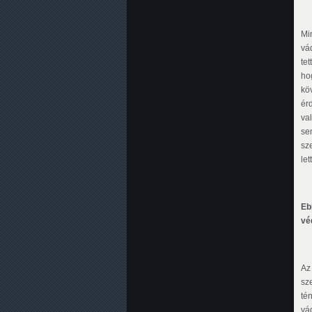
Min
vá
te
ho
kö
ér
va
se
sz
let
Eb
vé
Az
sz
té
vád