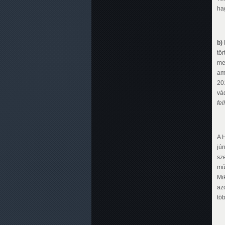
ha
b)
tör
me
am
20
vá
fe
A 
jú
sz
mú
Mi
az
töb