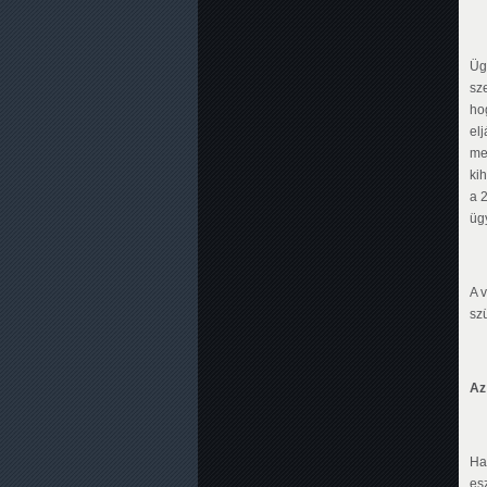
Üg
sze
ho
el
meg
ki
a 2
üg
A 
sz
Az
Ha
es