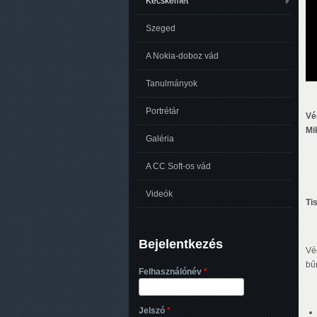
Kecskemét
Szeged
A Nokia-doboz vád
Tanulmányok
Portrétár
Vé
Mi
Galéria
A CC Soft-os vád
Videók
Ti
Bejelentkezés
Vé
bű
Felhasználónév
*
Jelszó
*