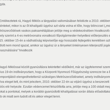
gyta.
Emlékeztetek rá, Hagyó Miklós a tárgyalási vallomásában felidézte a 2010. októ
ténteket, mikor is az őt kihallgató ügyész azt várta volna el tőle, hogy bilinccsel (
trószerződések vaskos paksamétájában jelölje meg a védekezésében hivatkozott ré
ely szerint a 4-es metróvonalra vonatkozó főpolgármester-helyettesi előterjesztés e
15. október 15-én a vádhatóság képviselője egy hosszabb fejtegetés keretében azt ál
dlott nem mond igazat, amikor az ügyész úr a tényeket önkényesen kiterjesztő jogé
lhasználására”
hivatkozik
Hagyó Miklóssal közölt gyanúsításra tekintettel védőként, már az ügyfelemmel szem
nius 19-én indítványoztam, hogy a Központi Nyomozó Főügyészség szerezze be a 
empontjából elengedhetetlenül szükséges Metrószerződéseket, amely indítványo
lva eleget tett, és mint jeleztem, 2010. október 22-én az eljáró ügyész a beszerzet
klós elé helyezte. Ezután védencemet felszólította arra, jelölje meg a 100 oldalt
okat a pontokat, melyek a korábbi gyanúsítotti kihallgatásai során általa előadottak
b ok miatt sem tudott ott és akkor eleget tenni.