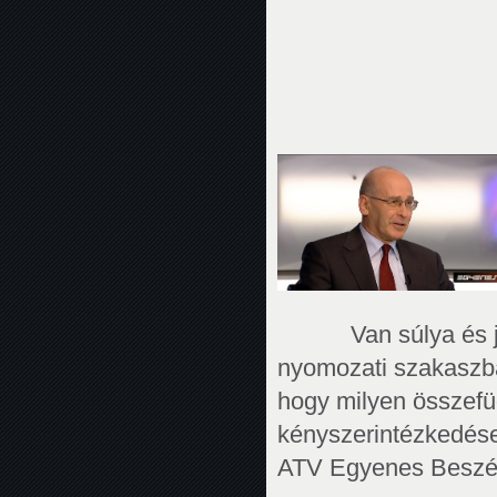
Van súlya és jelen
nyomozati szakaszba
hogy milyen összefü
kényszerintézkedése
ATV Egyenes Beszé