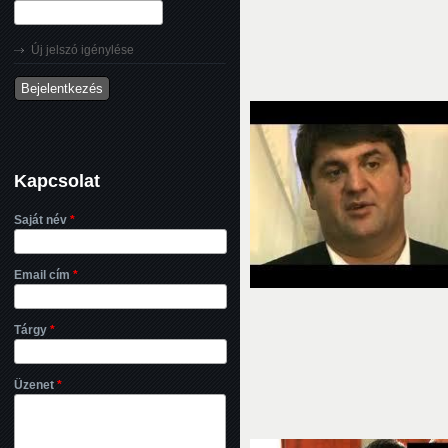
Új jelszó igénylése
Kapcsolat
Saját név
*
Email cím
*
Tárgy
*
Üzenet
*