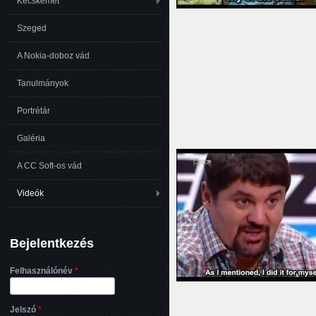
Kecskemét
Szeged
A Nokia-doboz vád
Tanulmányok
Portrétár
Galéria
A CC Soft-os vád
Videók
Bejelentkezés
Felhasználónév
*
Jelszó
*