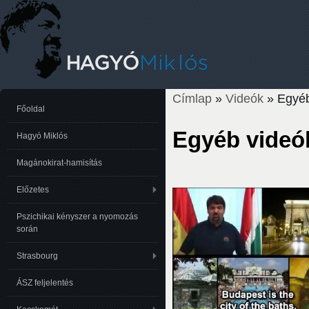
Címlap
»
Videók
» Egyéb
Jelenlegi hely
Főoldal
Egyéb videó
Hagyó Miklós
Magánokirat-hamisítás
Előzetes
Pszichikai kényszer a nyomozás
során
Strasbourg
ÁSZ feljelentés