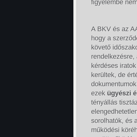
figyelembe nem 
A BKV és az AA
hogy a szerződ
követő időszakot
rendelkezésre,
kérdéses irato
kerültek, de ér
dokumentumok is
ezek
ügyészi 
tényállás tiszt
elengedhetetle
sorolhatók, és
működési köréh