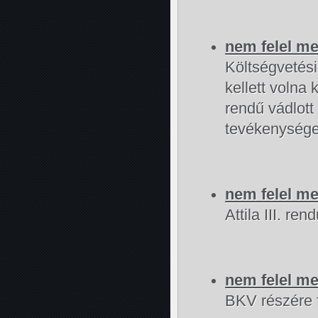
nem felel m
Költségvetés
kellett volna 
rendű vádlott
tevékenysége
nem felel m
Attila III. r
nem felel m
BKV részére f