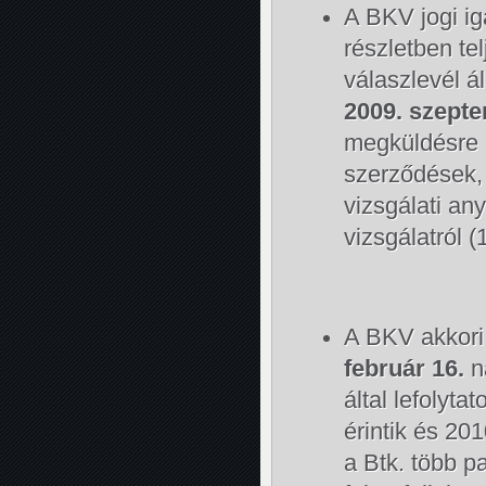
A BKV jogi i
részletben te
válaszlevél á
2009. szept
megküldésre 
szerződések, 
vizsgálati an
vizsgálatról
A BKV akkori 
február 16.
n
által lefolyta
érintik és 201
a Btk. több 