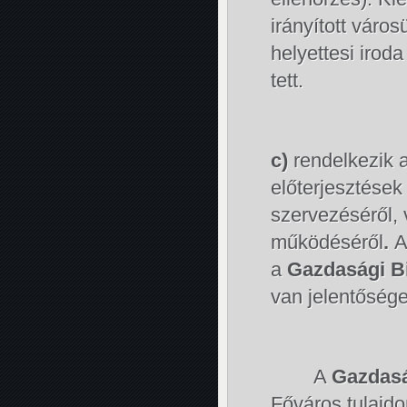
irányított váro
helyettesi irod
tett.
c)
rendelkezik 
előterjesztése
szervezéséről, 
működéséről
.
A
a
Gazdasági B
van jelentősége
A
Gazdasá
Főváros tulajdo