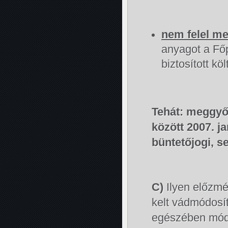
nem felel m
anyagot a Főp
biztosított köl
Tehát: meggyő
között 2007. j
büntetőjogi, s
C)
Ilyen előzm
kelt vádmódosít
egészében módos