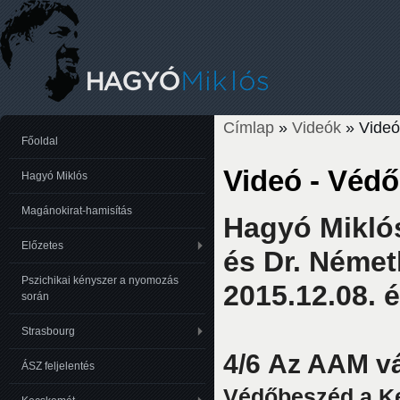
Címlap
»
Videók
» Videó
Jelenlegi hely
Főoldal
Videó - Véd
Hagyó Miklós
Magánokirat-hamisítás
Hagyó Mikló
Előzetes
és Dr. Német
Pszichikai kényszer a nyomozás
2015.12.08. é
során
Strasbourg
4/6 Az AAM v
ÁSZ feljelentés
Védőbeszéd a K