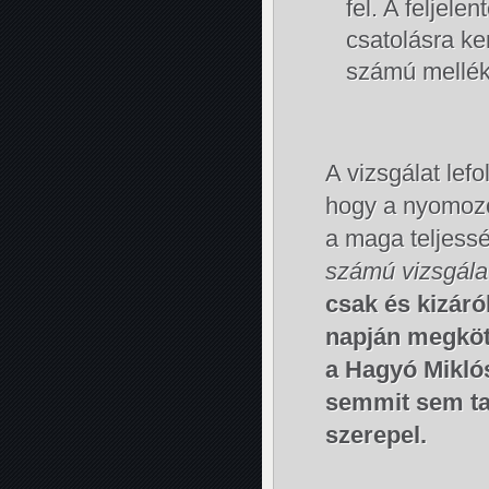
fel. A feljele
csatolásra ke
számú mellékle
A vizsgálat lef
hogy a nyomozó
a maga teljess
számú vizsgálat
csak és kizár
napján megkötö
a Hagyó Miklós
semmit sem ta
szerepel.