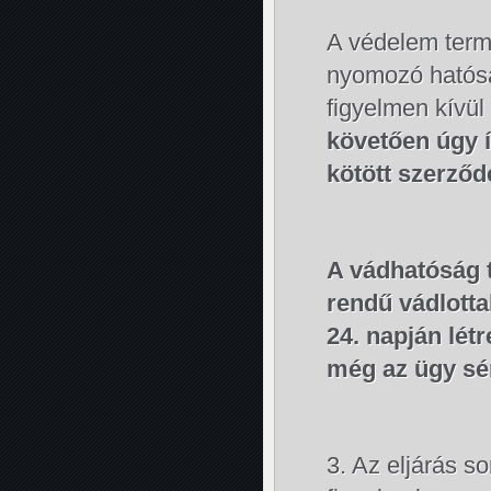
A védelem ter
nyomozó hatósá
figyelmen kívül
követően úgy í
kötött szerződ
A vádhatóság t
rendű vádlott
24. napján lét
még az ügy sér
3. Az eljárás s