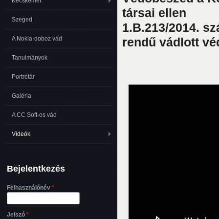
Kecskemét
társai ellen
Szeged
1.B.213/2014. sz
rendű vádlott v
A Nokia-doboz vád
Tanulmányok
Portrétár
Galéria
A CC Soft-os vád
Videók
Bejelentkezés
Felhasználónév
*
Jelszó
*