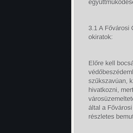
együttműködés
3.1 A Fővárosi
okiratok:
Előre kell bocs
védőbeszédembe
szűkszavúan, k
hivatkozni, mer
városüzemeltet
által a Főváro
részletes bemut