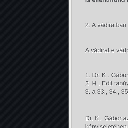
2. A vádiratban
A vádirat e vád
Dr. K.. Gábo
H.. Edit tan
a 33., 34., 3
Dr. K.. Gábor a
képviseletében 