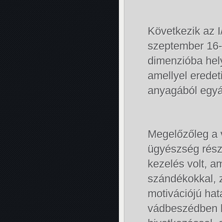
Következik az I
szeptember 16-
dimenzióba hel
amellyel eredet
anyagából egyá
Megelőzőleg a 
ügyészség részé
kezelés volt, a
szándékokkal, za
motivációjú hat
vádbeszédben k