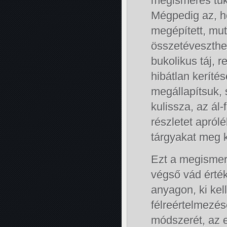
megismerés tük
Mégpedig az, h
megépített, mut
összetéveszthet
bukolikus táj, 
hibátlan keríté
megállapítsuk,
kulissza, az ál
részletet apró
tárgyakat meg k
Ezt a megismer
végső vád érték
anyagon, ki kel
félreértelmezés
módszerét, az 