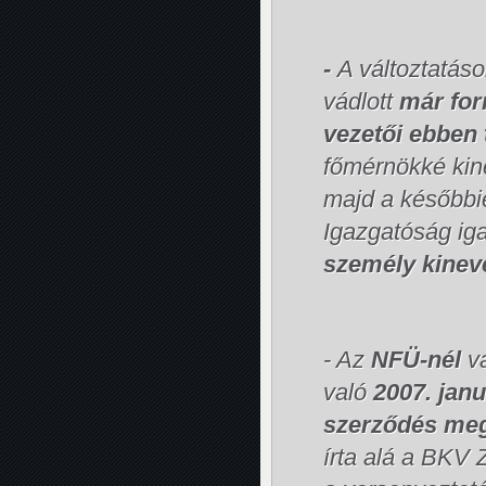
-
A változtatás
vádlott
már for
vezetői ebben
főmérnökké kin
majd a későbbie
Igazgatóság iga
személy kinev
- Az
NFÜ-nél
va
való
2007. janu
szerződés meg
írta alá a BKV 