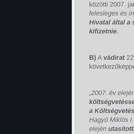
közötti 2007. j
felesleges és in
Hivatal által a
kifizetnie.
B)
A
vádirat
22.
következőképpe
„2007. év elejé
költségvetéss
a Költségvetés
Hagyó Miklós I.
elején
utasítot