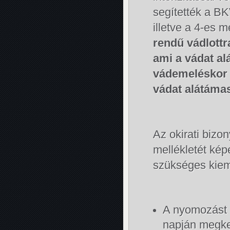
segítették a B
illetve a 4-es 
rendű vádlottr
ami a vádat al
vádemeléskor v
vádat alátáma
Az okirati bizo
mellékletét ké
szükséges kiem
A nyomozást 
napján megke