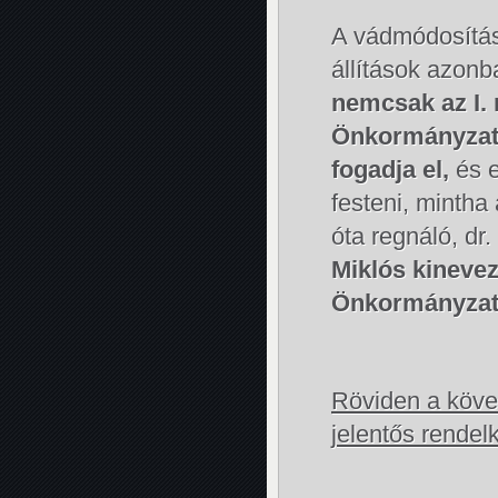
A vádmódosítás
állítások azon
nemcsak az I. 
Önkormányzat
fogadja el,
és e
festeni, mintha
óta regnáló, dr
Miklós kinevez
Önkormányzat
Röviden a köv
jelentős rendel