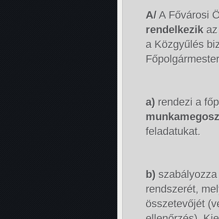
A/
A Fővárosi 
rendelkezik
az 
a Közgyűlés biz
Főpolgármesteri
a)
rendezi a fő
munkamegosz
feladatukat.
b)
szabályozza a
rendszerét, me
összetevőjét (ve
ellenőrzés). Ki