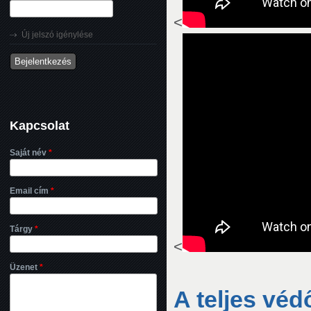
<
Új jelszó igénylése
Kapcsolat
Saját név
*
Email cím
*
Tárgy
*
<
Üzenet
*
A teljes véd