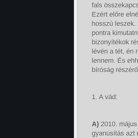
fals összekapcs
Ezért előre eln
hosszú leszek.
pontra kimutatn
bizonyítékok r
lévén a tét, é
lennem. És ehh
bíróság részérő
1. A vád:
A)
2010. május 
gyanúsítás azt