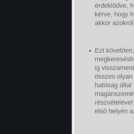
érdeklődve, ho
kérve, hogy h
akkor azokról
Ezt követően
megkeresésbe
ig visszamen
összes olyan
hatóság által
magánszemély
részvételével
első helyén 