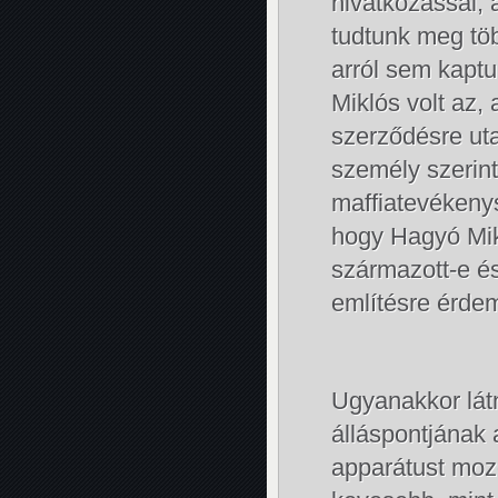
hivatkozással,
tudtunk meg töb
arról sem kapt
Miklós volt az,
szerződésre uta
személy szerint
maffiatevékeny
hogy Hagyó Mikl
származott-e é
említésre érdem
Ugyanakkor látn
álláspontjának a
apparátust moz