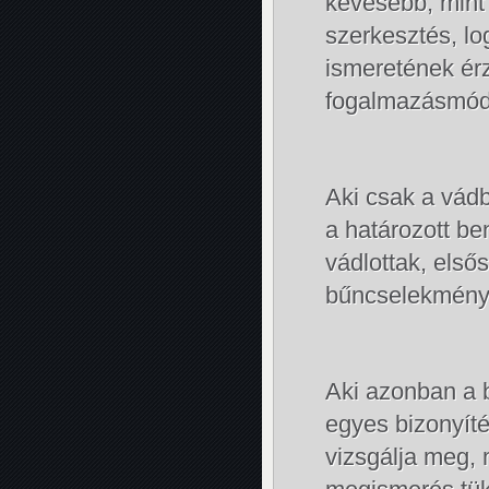
kevesebb, mint 
szerkesztés, lo
ismeretének érz
fogalmazásmód
Aki csak a vádb
a határozott be
vádlottak, első
bűncselekményt
Aki azonban a b
egyes bizonyít
vizsgálja meg,