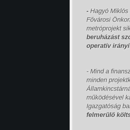
-
Hagyó Miklós I
Fővárosi Önkor
metróprojekt si
beruházást szo
operatív irányí
- Mind a finans
minden projektk
Államkincstárná
működésével kap
Igazgatóság ban
felmerülő költ