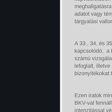
meghallgatásra 
adatot vagy té
tárgyalási vall
A 33., 34. és 3
kapcsolódó, a B
számú vizsgálat
lefoglalt, illet
bizonyítékokat 
Ezen iratok mi
BKV-val fennáll
intenzitással 