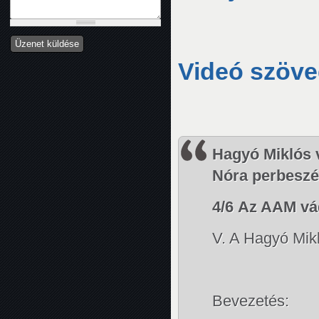
Videó szöv
Hagyó Miklós 
Nóra perbeszéd
4/6 Az AAM vá
V. A Hagyó Mikl
Bevezetés: