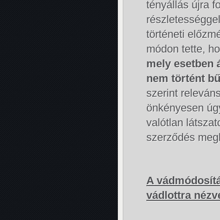
tényállás újra
részletességgel
történeti előzm
módon tette, ho
mely esetben á
nem történt b
szerint releván
önkényesen úgy 
valótlan látszat
szerződés megk
A vádmódosítás
vádlottra nézv