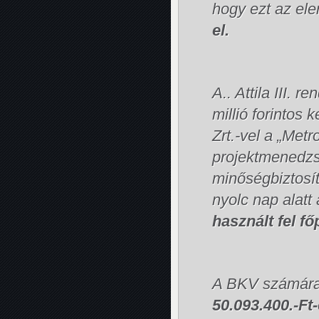
hogy ezt az e
el.
A.. Attila III. 
millió forintos
Zrt.-vel a „Met
projektmenedzsm
minőségbiztosít
nyolc nap alatt
használt fel f
A BKV számár
50.093.400.-Ft-