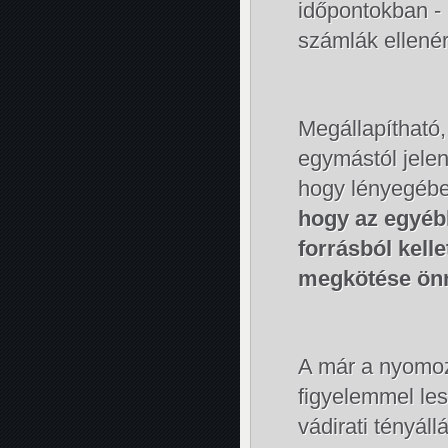
időpontokban - 2
számlák ellenért
Megállapítható,
egymástól jelen
hogy lényegébe
hogy az egyéb
forrásból kelle
megkötése önm
A már a nyomoz
figyelemmel le
vádirati tényál