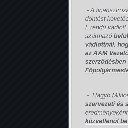
- A finanszíroz
döntést követőe
I. rendű vádlot
származó
befo
vádlottnál, h
az AAM Vezetői
szerződésben 
Főpolgármester
- Hagyó Miklós 
szervezeti és 
eredményeként s
közvetlenül be