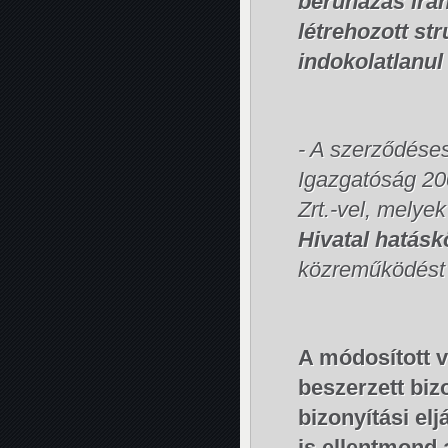
beruházás irá
létrehozott str
indokolatlanul
- A szerződése
Igazgatóság 20
Zrt.-vel, melye
Hivatal hatás
közreműködést f
A módosított v
beszerzett bizo
bizonyítási e
is ellentmond 