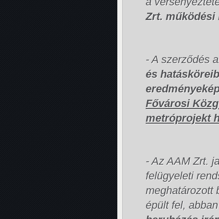
a versenyeztet
Zrt. működési 
- A szerződés 
és hatásköreib
eredményeké
Fővárosi Közgy
metróprojekt 
- Az AAM Zrt. ja
felügyeleti ren
meghatározott b
épült fel, abba