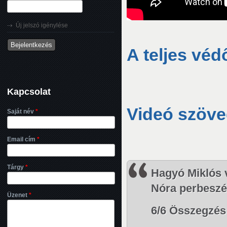
Új jelszó igénylése
A teljes véd
Kapcsolat
Videó szöv
Saját név
*
Email cím
*
Tárgy
*
Hagyó Miklós 
Nóra perbeszéd
Üzenet
*
6/6 Összegzés