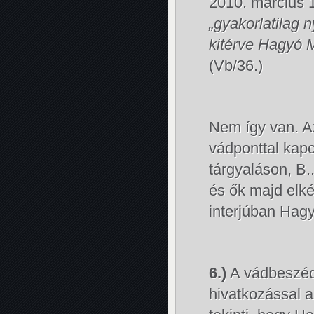
2010. március 14
„gyakorlatilag 
kitérve Hagyó M
(Vb/36.)
Nem így van. Az
vádponttal kap
tárgyaláson, B.
és ők majd elké
interjúban Hag
6.)
A vádbeszéd 
hivatkozással 