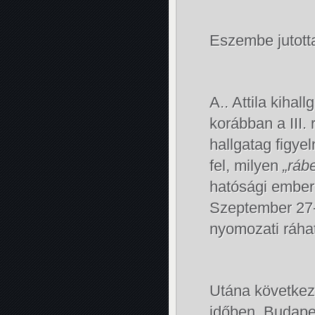
Eszembe jutott
A.. Attila kiha
korábban a III.
hallgatag figye
fel, milyen
„ráb
hatósági ember
Szeptember 27-é
nyomozati ráhat
Utána következe
időben, Budap