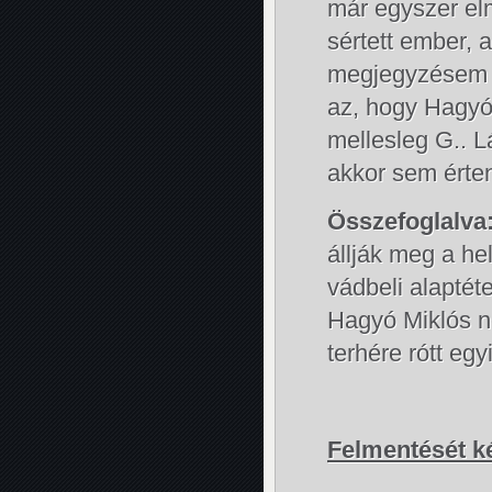
már egyszer elm
sértett ember, 
megjegyzésem m
az, hogy Hagyó 
mellesleg G.. 
akkor sem érten
Összefoglalva
állják meg a h
vádbeli alaptét
Hagyó Miklós n
terhére rótt e
Felmentését k