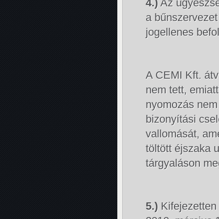
4.)
Az ügyészség
a bűnszervezet 
jogellenes befo
A CEMI Kft. átv
nem tett, emiat
nyomozás nem f
bizonyítási csel
vallomását, am
töltött éjszaka
tárgyaláson me
5.)
Kifejezetten