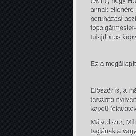
tekinti, hogy 
annak ellenére 
beruházási oszt
főpolgármester
tulajdonos képv
Ez a megállapí
Először is, a m
tartalma nyilvá
kapott feladatok
Másodszor, Mihá
tagjának a vag