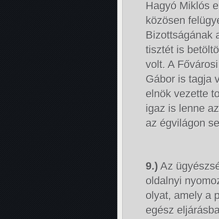
Hagyó Miklós e
közösen felügy
Bizottságának a
tisztét is betöl
volt. A Főváro
Gábor is tagja
elnök vezette 
igaz is lenne a
az égvilágon se
9.)
Az ügyészség 
oldalnyi nyomoz
olyat, amely a 
egész eljárásba