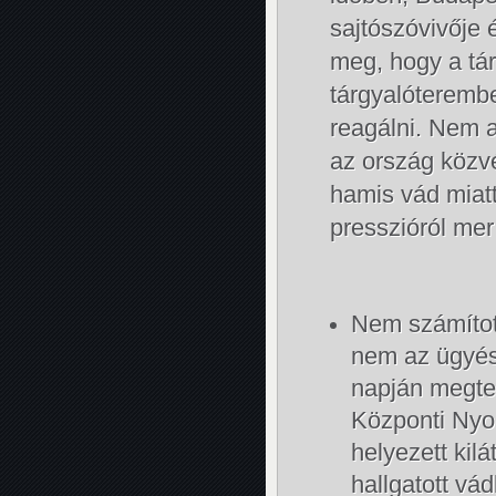
sajtószóvivője é
meg, hogy a tá
tárgyalóteremb
reagálni. Nem a
az ország közv
hamis vád miatt
presszióról mer
Nem számított
nem az ügyész
napján megteh
Központi Ny
helyezett kil
hallgatott vá