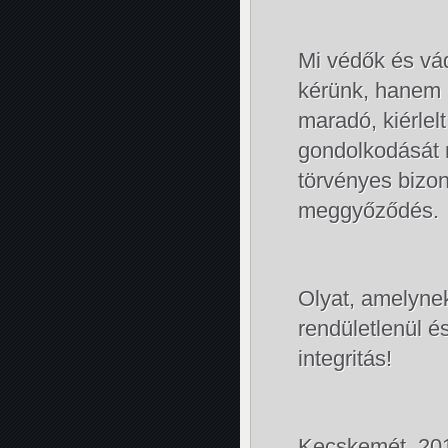
Mi védők és vá
kérünk, hanem a
maradó, kiérlel
gondolkodását 
törvényes bizon
meggyőződés.
Olyat, amelynek
rendületlenül és
integritás!
Kecskemét, 201