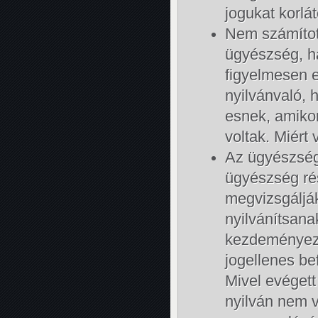
jogukat korlá
Nem számított
ügyészség, h
figyelmesen 
nyilvánvaló, 
esnek, amikor
voltak. Miér
Az ügyészség
ügyészség rés
megvizsgáljá
nyilvánítsana
kezdeményezet
jogellenes bef
Mivel evégett
nyilván nem v