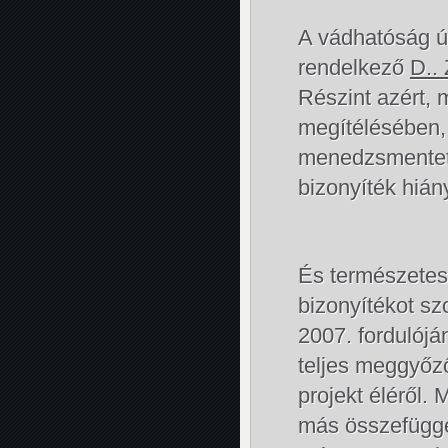
A vádhatóság ú
rendelkező
D.. 
Részint azért, 
megítélésében, 
menedzsmentet é
bizonyíték hián
És természetese
bizonyítékot sz
2007. fordulójá
teljes meggyőződ
projekt éléről.
más összefüggés