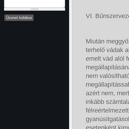
VI. Bűnszervez
Miután meggyőz
terhelő vádak a
emelt vád alól 
megállapításán
nem valósíthat
megállapítással
azért nem, mer
inkább számtal
félreértelmezet
gyanúsítgatáso
esetenként kimo