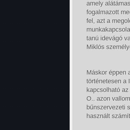
amely alátámas
fogalmazott me
fel, azt a mego
munkakapcsolat
tanú idevágó v
Miklós személyé
Máskor éppen a 
történetesen a 
kapcsolható az 
O.. azon vallom
bűnszervezeti s
használt számít