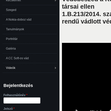
Kecskemét
társai ellen
Szeged
1.B.213/2014. sz
rendű vádlott v
A Nokia-doboz vád
Tanulmányok
Portrétár
Galéria
A CC Soft-os vád
Videók
Bejelentkezés
Felhasználónév
*
Jelszó
*