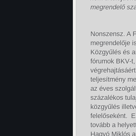
megrendelő szakt
Nonszensz. A F
megrendelője is
Közgyűlés és a
fórumok BKV-t, 
végrehajtásáért
teljesítmény me
az éves szolgá
százalékos tula
közgyűlés illet
felelőseként. 
tovább a helyet
Hagyó Miklós a