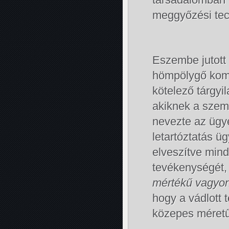
meggyőzési tec
Eszembe jutott 
hömpölygő komm
kötelező tárgyi
akiknek a szem
nevezte az ügye
letartóztatás 
elveszítve mind
tevékenységét
mértékű vagyon
hogy a vádlott 
közepes méretű,