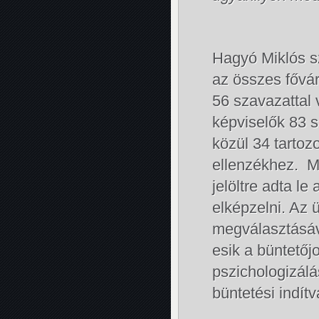
Hagyó Miklós sz
az összes fővár
56 szavazattal 
képviselők 83 
közül 34 tarto
ellenzékhez. Mi
jelöltre adta l
elképzelni. Az 
megválasztásáv
esik a büntető
pszichologizál
büntetési indítv