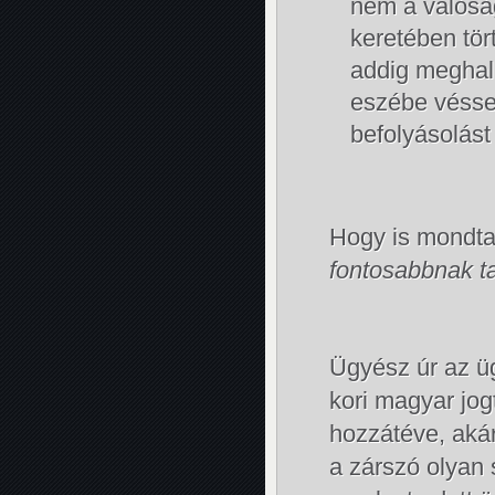
nem a valósá
keretében tö
addig meghal
eszébe vésse
befolyásolást
Hogy is mondta
fontosabbnak ta
Ügyész úr az ü
kori magyar jog
hozzátéve, akár
a zárszó olyan 