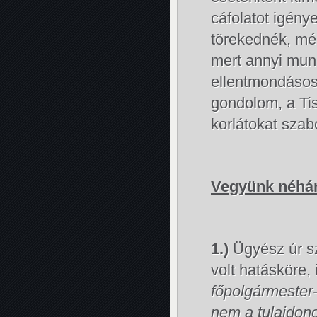
cáfolatot igény
törekednék, még
mert annyi mun
ellentmondásoss
gondolom, a Ti
korlátokat sza
Vegyünk néhán
1.)
Ügyész úr s
volt hatásköre,
főpolgármester-
nem a tulajdono