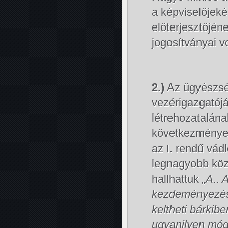
a képviselőjeké
előterjesztőjén
jogosítványai v
2.)
Az ügyészség
vezérigazgatój
létrehozatalána
következménye, r
az I. rendű vád
legnagyobb köz
hallhattuk
„A.. 
kezdeményezésé
keltheti bárkib
ugyanilyen módo