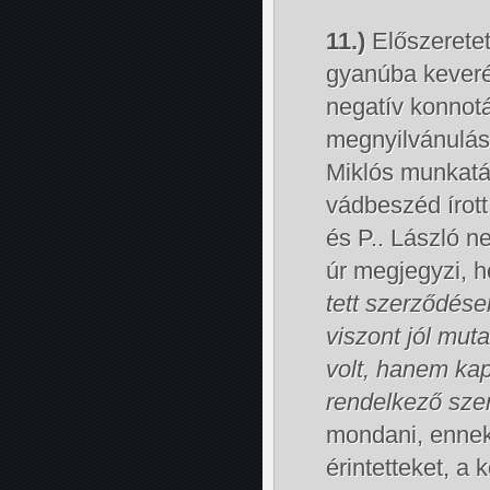
11.)
Előszeretet
gyanúba keverés
negatív konnot
megnyilvánulás
Miklós munkatár
vádbeszéd írott
és P.. László n
úr megjegyzi, 
tett szerződése
viszont jól mut
volt, hanem kap
rendelkező sze
mondani, ennek 
érintetteket, a