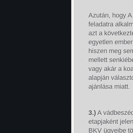
Azután, hogy A.
feladatra alkalm
azt a következ
egyetlen ember 
hiszen meg sem
mellett senkiéb
vagy akár a ko
alapján választ
ajánlása miatt.
3.)
A vádbeszéd
etapjaként jel
BKV ügyeibe tö