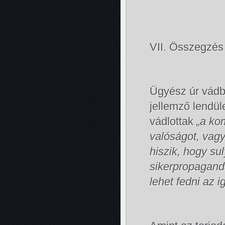
VII. Összegzés
Ügyész úr vád
jellemző lendül
vádlottak
„a ko
valóságot, vagy
hiszik, hogy su
sikerpropagandá
lehet fedni az i