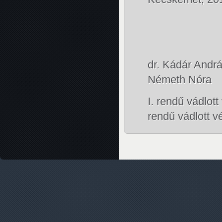
dr. 
Németh Nóra
I. ren
rendű vádlott v