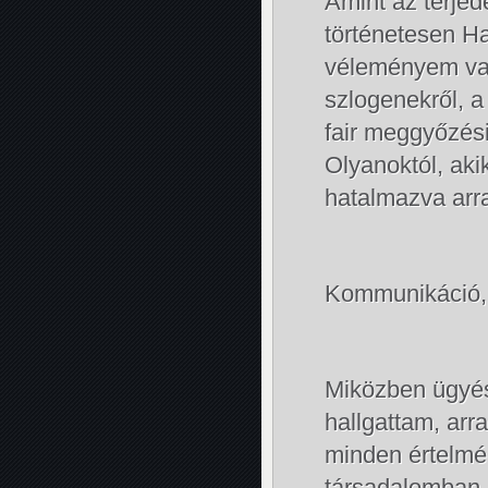
Amint az terje
történetesen Ha
véleményem van
szlogenekről, a
fair meggyőzési 
Olyanoktól, aki
hatalmazva arr
Kommunikáció,
Miközben ügyés
hallgattam, arr
minden értelmé
társadalomban e