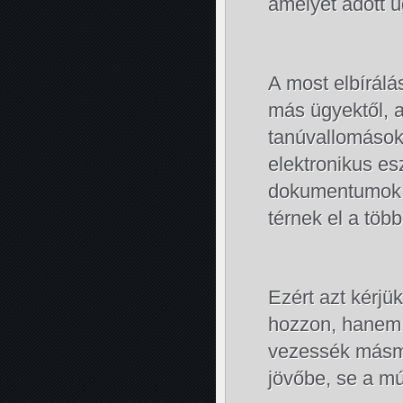
amelyet adott ü
A most elbírálá
más ügyektől, a
tanúvallomások
elektronikus e
dokumentumok. 
térnek el a töb
Ezért azt kérjü
hozzon, hanem 
vezessék másmi
jövőbe, se a mú