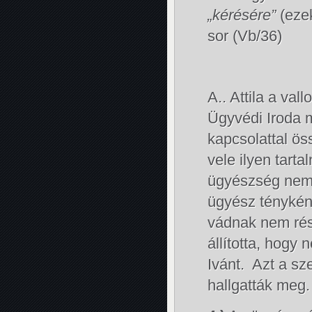
„kérésére”
(ezek
sor (Vb/36)
A.. Attila a va
Ügyvédi Iroda m
kapcsolattal ö
vele ilyen tart
ügyészség nem i
ügyész tényként 
vádnak nem rész
állította, hogy 
Ivánt. Azt a sz
hallgatták meg.