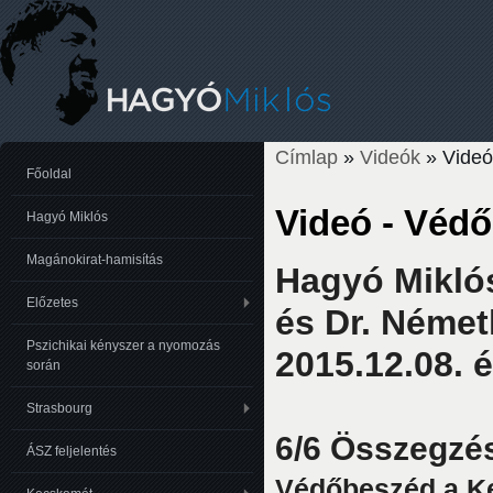
Címlap
»
Videók
» Videó
Jelenlegi hely
Főoldal
Videó - Véd
Hagyó Miklós
Magánokirat-hamisítás
Hagyó Mikló
Előzetes
és Dr. Német
Pszichikai kényszer a nyomozás
2015.12.08. é
során
Strasbourg
6/6 Összegzé
ÁSZ feljelentés
Védőbeszéd a K