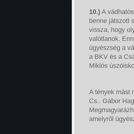
10.)
A vádhatósá
benne játszott 
vissza, hogy ol
valótlanok. Enn
ügyészség a vá
a BKV és a Csa
Miklós úszóisko
A tények mást 
Cs.. Gábor Ha
Megmagyarázhat
amelyről ügyész