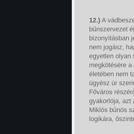
12.)
A vádbeszé
bűnszervezet él
bizonyításban 
nem jogász, h
egyetlen olyan 
megkötésére a F
életében nem ta
ügyész úr szeri
Főváros részéről
gyakorlója, azt
Miklós bűnös s
logikára, őszin