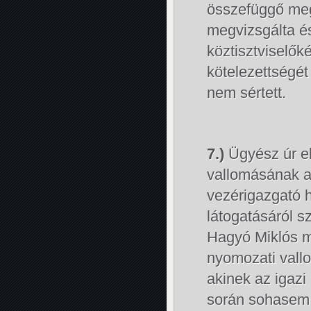
összefüggő meg
megvizsgálta és
köztisztviselők
kötelezettségét
nem sértett.
7.)
Ügyész úr eb
vallomásának az
vezérigazgató h
látogatásáról s
Hagyó Miklós mi
nyomozati vallo
akinek az igazi
során sohasem 