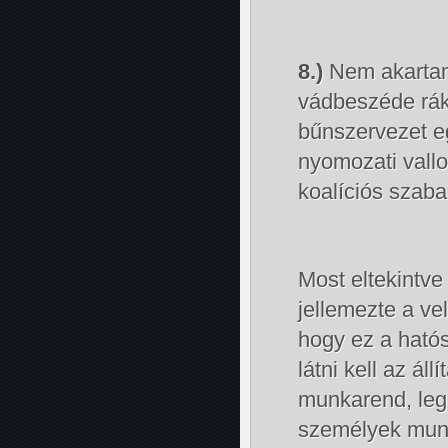
8.)
Nem akartam 
vádbeszéde ráké
bűnszervezet eg
nyomozati vall
koalíciós szaba
Most eltekintve
jellemezte a ve
hogy ez a ható
látni kell az ál
munkarend, leg
személyek munk