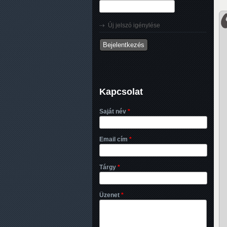
Új jelszó igénylése
Kapcsolat
Saját név
*
Email cím
*
Tárgy
*
Üzenet
*