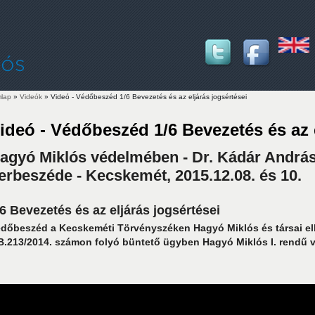
lap
»
Videók
» Videó - Védőbeszéd 1/6 Bevezetés és az eljárás jogsértései
lenlegi hely
ideó - Védőbeszéd 1/6 Bevezetés és az e
agyó Miklós védelmében - Dr. Kádár Andrá
erbeszéde - Kecskemét, 2015.12.08. és 10.
/6 Bevezetés és az eljárás jogsértései
dőbeszéd a Kecskeméti Törvényszéken Hagyó Miklós és társai el
B.213/2014. számon folyó büntető ügyben Hagyó Miklós I. rendű 