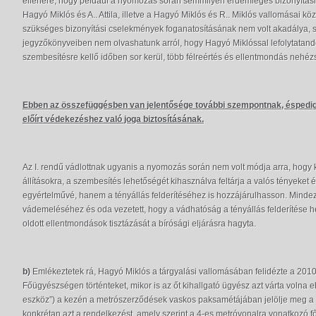
ellenére, hogy például a nyomozás során semmilyen érdemleges bizonyítási 
Hagyó Miklós és A.. Attila, illetve a Hagyó Miklós és R.. Miklós vallomásai kö
szükséges bizonyítási cselekmények foganatosításának nem volt akadálya, se
jegyzőkönyveiben nem olvashatunk arról, hogy Hagyó Miklóssal lefolytatand
szembesítésre kellő időben sor kerül, több félreértés és ellentmondás nehézsé
Ebben az összefüggésben van jelentősége további szempontnak, éspedig
előírt védekezéshez való joga biztosításának.
Az I. rendű vádlottnak ugyanis a nyomozás során nem volt módja arra, hogy 
állításokra, a szembesítés lehetőségét kihasználva feltárja a valós tényeket
egyértelművé, hanem a tényállás felderítéséhez is hozzájárulhasson. Mind
vádemeléséhez és oda vezetett, hogy a vádhatóság a tényállás felderítése hel
oldott ellentmondások tisztázását a bírósági eljárásra hagyta.
b)
Emlékeztetek rá, Hagyó Miklós a tárgyalási vallomásában felidézte a 20
Főügyészségen történteket, mikor is az őt kihallgató ügyész azt várta volna e
eszköz”) a kezén a metrószerződések vaskos paksamétájában jelölje meg a 
konkrétan azt a rendelkezést, amely szerint a 4-es metróvonalra vonatkozó fő