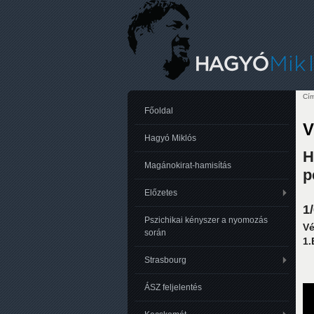
Cím
Je
Főoldal
V
Hagyó Miklós
H
Magánokirat-hamisítás
p
Előzetes
1
Pszichikai kényszer a nyomozás
Vé
során
1.
Strasbourg
ÁSZ feljelentés