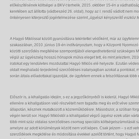
előkészítésének költségei a BKV-t terhelik. 2015. október 15-én a vádhatósá
keretében azt állította (vádbeszéd 26. oldal), hogy az I. rendű vádlott nem m
önkényesen kiterjesztő jogértelmezése szerint
„ügyészi kényszerítő eszköz 
A Hagyó Miklóssal közölt gyanúsításra tekintettel védőként, már az ügyfelem
szakaszában, 2010. június 19-én indítványoztam, hogy a Központi Nyomoz
közötti szerződés megítélése szempontjából elengedhetetlenül szükséges 
végül az ügyészség hosszú hónapok múlva eleget tett, és mint jeleztem, 2010
iratokat egy lendületes mozdulattal Hagyó Miklós elé helyezte. Ezután védenc
oldalt meghaladó terjedelmű szerződéses iratanyagban azokat a pontokat, me
során általa előadottakat igazolják, de ügyfelem ennek a felszólításnak több o
Először is, a kihallgatás idején, s ez a jegyzőkönyvből is kiderül, Hagyó Mik
ellenére a kihallgatáson való részvételt nem tagadta meg és erőt véve szemmel
állapotán, késznek mutatkozott a közreműködésre. Másodszor, a szóban forgó
végén került sor. Hagyó Miklóstól a kihallgatást végző ügyész ezek után várta
több mint száz oldalas szerződéses csomag speciális költségelszámolását s
amelyre az adott körülmények között nem volt képes. Csak jelzem – s ezt ve
szerződések megkötése és módosítása évekkel azelőtt történt, hogy Hagyó Mi