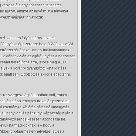
g képviselője egy hosszabb fejtegetés
ond igazat, amikor az ügyész úr a tényeket
felhasználására”
hivatkozik
mel szemben folyó eljárás kezdeti
ó Főügyészség szerezze be a BKV és az AAM
Metrószerződéseket, amely indítványomnak
. október 22-én az eljáró ügyész a beszerzett
emet felszólította arra, jelölje meg a 100
lyek a korábbi gyanúsítotti kihallgatásai
k miatt sem tudott ott és akkor eleget tenni.
lós rossz egészségi állapotban volt, ennek
 láthatóan leromlott fizikai és pszichikai
 eseményre két órás, fárasztó kihallgatás
 el, hogy jogi és pénzügyi képzettség híján a
zabályozó rendelkezéseit azonosítsa be,
hetjük harmadik oknak is – hogy a
klós főpolgármester-helyettes lett és a