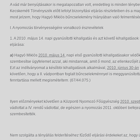
A vád már benyújtásakor is megalapozatlan volt, eredetileg is minden ténybel
Kecskeméti Törvényszék előtt lefolyt bizonyítási eljárás részleteiben és a m
most jelzem, hogy Hagyó Miklós bűncselekmény hiányában való felmentésére
I. A nyomozás törvényességére vonatkozó észrevételek
1. A 2010. május 14. napi gyanúsítotti kihallgatás és azt követő kihallgatás
eljárása:
a)
Hagyó Miklós
2010. május 14.
napi első gyanúsítotti kihallgatásakor véd
szembesítse ügyfelemet azzal, aki mindannak, amit ő mond, az ellenkezőjét áll
Ezt az indítványomat a későbbi kihallgatások alkalmával,
2010. június 30-án
követően, hogy a II. vádpontban foglalt bűncselekménnyel is meggyanúsítot
fenntartása mellett megismételtem. (67/44.075.)
Ilyen előzményeket követően a Központi Nyomozó Főügyészség
2010. szep
vádlottat a IV. rendű vádlottal, de egészen a nyomozás 2011. októberi befe
szembesítették.
Nem szolgálta a tényállás felderítéséhez fűződő eljárási érdekeket az, hogy ü