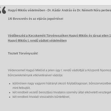
Hagyó Miklós védelmében - Dr. Kádár András és Dr. Németh Nóra perbes
1/6 Bevezetés és az eljárás jogsértései
Védőbeszéd a Kecskeméti Törvényszéken Hagyó Miklós és társai ellen 1
Hagyó Miklós I. rendű vádlott védelmében
Tisztelt Törvényszék!
Védencemet Hagyó Miklóst a jelen ügy I. rendű vádlottját a Központi Nyomoz
bűncselekmények elkövetésével vádolja:
különösen nagy vagyoni hátrányt okozó folytatólagosan, bűnszervezetben 
mint felbujtót,
két rendbeli vezető beosztású hivatalos személy által elkövetett veszteget
két rendbeli hivatali visszaélés bűntettével,