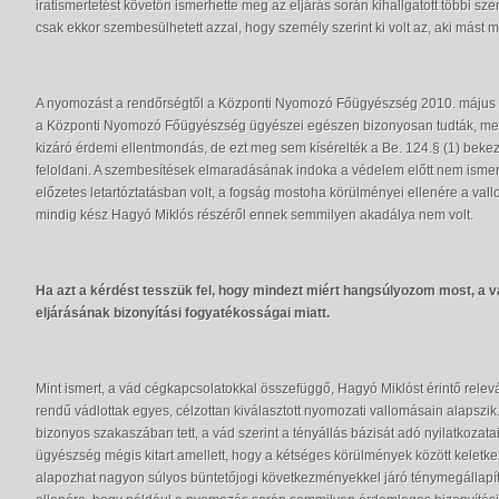
iratismertetést követőn ismerhette meg az eljárás során kihallgatott többi szem
csak ekkor szembesülhetett azzal, hogy személy szerint ki volt az, aki mást m
A nyomozást a rendőrségtől a Központi Nyomozó Főügyészség 2010. május 20-
a Központi Nyomozó Főügyészség ügyészei egészen bizonyosan tudták, mel
kizáró érdemi ellentmondás, de ezt meg sem kísérelték a Be. 124.§ (1) bek
feloldani. A szembesítések elmaradásának indoka a védelem előtt nem ismer
előzetes letartóztatásban volt, a fogság mostoha körülményei ellenére a vall
mindig kész Hagyó Miklós részéről ennek semmilyen akadálya nem volt.
Ha azt a kérdést tesszük fel, hogy mindezt miért hangsúlyozom most, a
eljárásának bizonyítási fogyatékosságai miatt.
Mint ismert, a vád cégkapcsolatokkal összefüggő, Hagyó Miklóst érintő releváns r
rendű vádlottak egyes, célzottan kiválasztott nyomozati vallomásain alapszi
bizonyos szakaszában tett, a vád szerint a tényállás bázisát adó nyilatkoza
ügyészség mégis kitart amellett, hogy a kétséges körülmények között kelet
alapozhat nagyon súlyos büntetőjogi következményekkel járó ténymegállapít