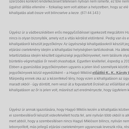
szerződés konkrét rendelkezéseit tételesen nyilván nem ismerte, ez tőle nem
ügyészi állítás ellenére – fizikailag sem volt abban a helyzetben, hogy az elé 
kihallgatás alatt össze volt bilincselve a keze. (67/ 44.143.)
Ügyész úr a vádbeszédében erős meggyőződéssel igyekezett megcáfolni Hagyó
nincs is olyan bizonyíték, amely ezt a vitás kérdést eldöntené. Pedig van és
kihallgatásról készült jegyzőkönyv. Az ügyészségi kihallgatásokról készült j
eljárási cselekmény idején a kihallgatási helyiségben tartózkodnak. Ha áttek
letartóztatása idején készített ügyészségi jegyzőkönyveket, nem találunk oly
büntetés-végrehajtási őr nevét olvashatjuk. Egyetlen kivétellel, éspedig a 2010
Ebben a gyanúsítási jegyzőkönyvben ugyanis a jelen lévő személyek között ut
jegyzőkönyvek közül egyedüliként – a Hagyó Miklóst
előállító K.. K.. Károl
Márpedig ennek oka az a kézenfekvő tény, hogy ezen a kihallgatáson az ügy
maradt okból - úgy döntött, nem veszi át a fogvatartott őrzését az előállítást v
kihallgatáson az őr is jelen volt, másrészt azt eredményezte, hogy ügyfelem k
Ügyész úr annak igazolására, hogy Hagyó Miklós kezén a kihallgatás közben 
ei szembesítésről készült videofelvételt hozta fel, ami nyilván több okból is al
mert abból, hogy a szembesítésen nincs Hagyó Miklóson bilincs, nyilván ne
lebonyolított, más jellegű eljárási cselekményen ugyancsak leveszik róla, rés