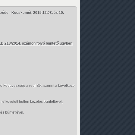
zéde - Kecskemét, 2015.12.08. és 10.
.B.213/2014. számon folyó büntető ügyben
ó Főügyészség a régi Btk. szerint a következő
elkövetett hűtlen kezelés bűntettével,
és bűntettével,