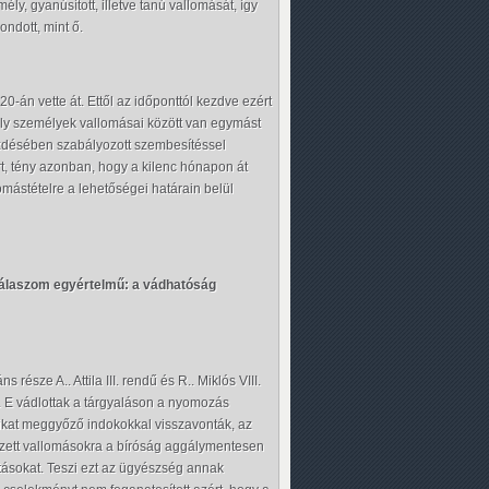
ély, gyanúsított, illetve tanú vallomását, így
ondott, mint ő.
án vette át. Ettől az időponttól kezdve ezért
y személyek vallomásai között van egymást
ezdésében szabályozott szembesítéssel
t, tény azonban, hogy a kilenc hónapon át
omástételre a lehetőségei határain belül
 válaszom egyértelmű: a vádhatóság
észe A.. Attila III. rendű és R.. Miklós VIII.
k. E vádlottak a tárgyaláson a nyomozás
taikat meggyőző indokokkal visszavonták, az
kezett vallomásokra a bíróság aggálymentesen
ásokat. Teszi ezt az ügyészség annak