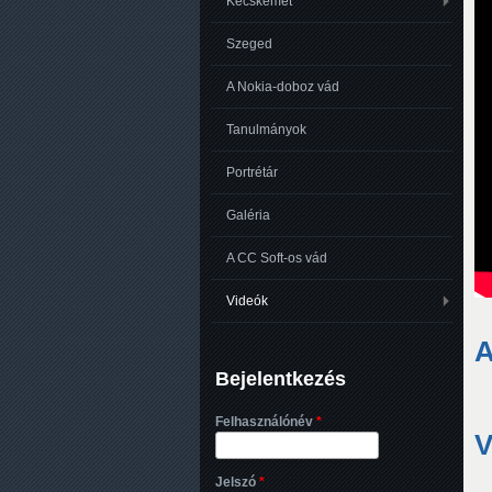
Kecskemét
Szeged
A Nokia-doboz vád
Tanulmányok
Portrétár
Galéria
A CC Soft-os vád
Videók
A
Bejelentkezés
Felhasználónév
*
V
Jelszó
*