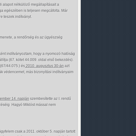
i alapot nélkülöző megállapításait a
aga egészében is teljesen megcáfolta. Már
 teszek indítványt.
ok menete, a rendőrség és az ügyészség
őként indítványoztam, hogy a nyomozó hatóság
ítja (67. kötet 44.009. oldal első bekezdés).
(67/44.075.) és
2010. augusztus 30-án
azt
ták védencemet, más bizonyítási indítványaim
tember 14. napján
szembesítette az I. rendű
jezéséig Hagyó Miklóst mással nem
gyfelem csak a 2011. október 5. napján tartott