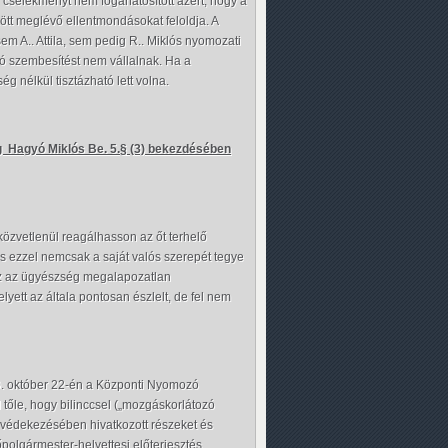
cselekményt nem foganatosított azért, hogy a
zött meglévő ellentmondásokat feloldja. A
m A.. Attila, sem pedig R.. Miklós nyomozati
ó szembesítést nem vállalnak. Ha a
g nélkül tisztázható lett volna.
 Hagyó Miklós Be. 5.§ (3) bekezdésében
közvetlenül reagálhasson az őt terhelő
 és ezzel nemcsak a saját valós szerepét tegye
ez az ügyészség megalapozatlan
yett az általa pontosan észlelt, de fel nem
10. október 22-én a Központi Nyomozó
l tőle, hogy bilinccsel („mozgáskorlátozó
védekezésében hivatkozott részeket és
polgármester-helyettesi előterjesztés