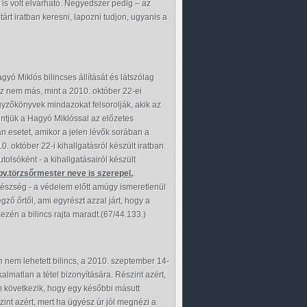
 is volt elvárható. Negyedszer pedig – az
tárt iratban keresni, lapozni tudjon, ugyanis a
 Miklós bilincses állítását és látszólag
 ez nem más, mint a 2010. október 22-ei
egyzőkönyvek mindazokat felsorolják, akik az
intjük a Hagyó Miklóssal az előzetes
an esetet, amikor a jelen lévők sorában a
. október 22-i kihallgatásról készült iratban.
olsóként - a kihallgatásairól készült
y bv.törzsőrmester neve is szerepel.
.
észség - a védelem előtt amúgy ismeretlenül
égző őrtől, ami egyrészt azzal járt, hogy a
ezén a bilincs rajta maradt.(67/44.133.)
nem lehetett bilincs, a 2010. szeptember 14-
kalmatlan a tétel bizonyítására. Részint azért,
m következik, hogy egy későbbi másutt
zint azért, mert ha ügyész úr jól megnézi a