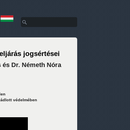
Keresés
Keresés űrlap
ljárás jogsértései
s és Dr. Németh Nóra
len
vádlott védelmében